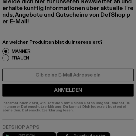
Melde dich hier für unseren Newsletter an und
erhalte künftig Informationen über aktuelle Tre
nds, Angebote und Gutscheine von DefShop p
er E-Mail!
An welchen Produkten bist du interessiert?
MÄNNER
FRAUEN
E-MAIL
ANMELDEN
Informationen dazu, wie DefShop mit Deinen Daten umgeht, findest Du
in unserer Datenschutzerklärung. Du kannst Dich jederzeit kostenfei
abmelden.
Datenschutzerklärung lesen.
Play market
App store