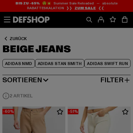
BIS ZU -65%
😲💥 Summer Sale Reloaded — absolute
Zum
Zum
Zum
RABATTESKALATION ❯❯
ZUM SALE
❮❮
Inhalt
Fußzeile
Produktraster
springen
springen
springen
ZURÜCK
BEIGE JEANS
ADIDAS NMD
ADIDAS STAN SMITH
ADIDAS SWIFT RUN
SORTIEREN
FILTER
BELIEBTESTE
2 ARTIKEL
-60%
-51%