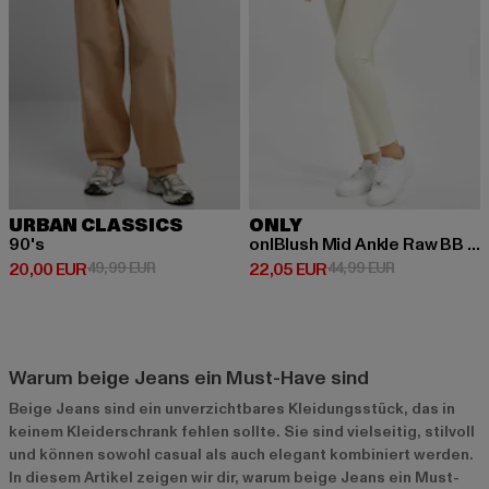
URBAN CLASSICS
ONLY
90's
onlBlush Mid Ankle Raw BB DOT019
Derzeitiger Preis: 20,00 EUR
Aktionspreis: 49,99 EUR
Derzeitiger Preis: 22,05 EUR
Aktionspreis:
20,00 EUR
49,99 EUR
22,05 EUR
44,99 EUR
Warum beige Jeans ein Must-Have sind
Beige Jeans sind ein unverzichtbares Kleidungsstück, das in
keinem Kleiderschrank fehlen sollte. Sie sind vielseitig, stilvoll
und können sowohl casual als auch elegant kombiniert werden.
In diesem Artikel zeigen wir dir, warum beige Jeans ein Must-