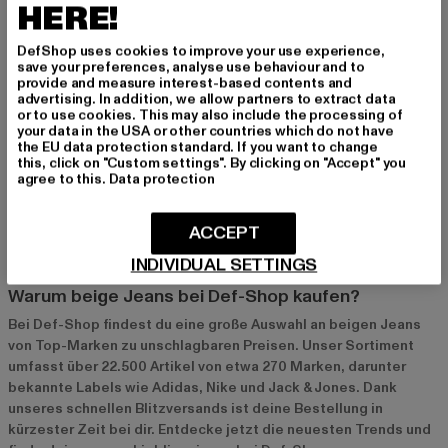
HERE!
vermeide den Trockner, um die Farbe zu erhalten. Flecken
lassen sich am besten sofort mit einem Fleckenentferner
DefShop uses cookies to improve your use experience,
behandeln. So bleibt deine Jeans lange in einem Top-Zustand.
save your preferences, analyse use behaviour and to
provide and measure interest-based contents and
advertising. In addition, we allow partners to extract data
Trends und Inspirationen
or to use cookies. This may also include the processing of
your data in the USA or other countries which do not have
Beige Jeans sind zeitlos und kommen nie aus der Mode. Aktuell
the EU data protection standard. If you want to change
sind vor allem Modelle mit hohen Taillen und schmalen
this, click on "Custom settings". By clicking on "Accept" you
Schnitten angesagt. Kombiniere sie mit trendigen Oberteilen
agree to this.
Data protection
und Accessoires, um deinen eigenen Look zu kreieren. Lass
dich von den neuesten Trends inspirieren und finde deinen
ACCEPT
perfekten Style.
INDIVIDUAL SETTINGS
Warum beige Jeans bei Def-Shop kaufen?
Bei Def-Shop findest du eine große Auswahl an beigen Jeans
von Top-Marken zu unschlagbaren Preisen. Unser Sortiment
umfasst über 22.500 Artikel von etwa 270 Marken, darunter
bekannte Labels wie Adidas, Nike und Jack & Jones. Dank
unseres schnellen Blitzversands ist deine Bestellung in
kürzester Zeit bei dir. Entdecke jetzt die neuesten Trends und