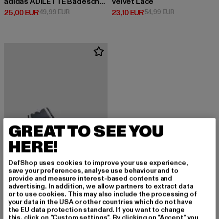
adidas ADILETTE Badeschuhe
Velvet Lace
Derzeitiger Preis: 25,00 EUR
Aktionspreis: 49,99 EUR
Derzeitiger Preis: 23,10 EUR
Aktionspreis: 
25,00 EUR
49,99 EUR
23,10 EUR
54,99 EUR
GREAT TO SEE YOU
HERE!
DefShop uses cookies to improve your use experience,
save your preferences, analyse use behaviour and to
provide and measure interest-based contents and
advertising. In addition, we allow partners to extract data
or to use cookies. This may also include the processing of
UMBRO
your data in the USA or other countries which do not have
Bahia Slides
the EU data protection standard. If you want to change
this, click on "Custom settings". By clicking on "Accept" you