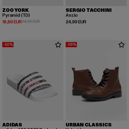
ZOO YORK
SERGIO TACCHINI
Pyramid (TD)
Anzio
Derzeitiger Preis: 18,89 EUR
Aktionspreis: 34,99 EUR
Derzeitiger Preis: 24,99 EUR
18,89 EUR
34,99 EUR
24,99 EUR
-50%
-58%
ADIDAS
URBAN CLASSICS