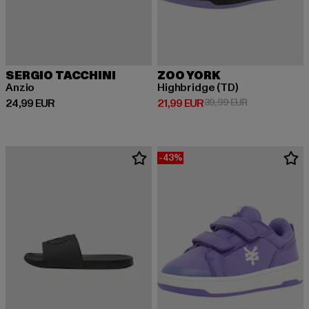
SERGIO TACCHINI
ZOO YORK
Anzio
Highbridge (TD)
Derzeitiger Preis: 24,99 EUR
Derzeitiger Preis: 21,99 EUR
Aktionspreis: 
24,99 EUR
21,99 EUR
39,99 EUR
-43%