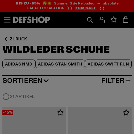
BIS ZU -65%
😲💥 Summer Sale Reloaded — absolute
Zum
Zum
Zum
RABATTESKALATION ❯❯
ZUM SALE
❮❮
Inhalt
Fußzeile
Produktraster
springen
springen
springen
ZURÜCK
WILDLEDER SCHUHE
ADIDAS NMD
ADIDAS STAN SMITH
ADIDAS SWIFT RUN
SORTIEREN
FILTER
BELIEBTESTE
21 ARTIKEL
-15%