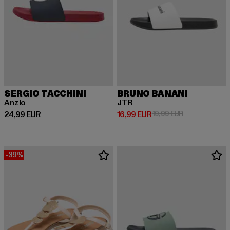
SERGIO TACCHINI
BRUNO BANANI
Anzio
JTR
Derzeitiger Preis: 24,99 EUR
Derzeitiger Preis: 16,99 EUR
Aktionspreis: 
24,99 EUR
16,99 EUR
19,99 EUR
-39%