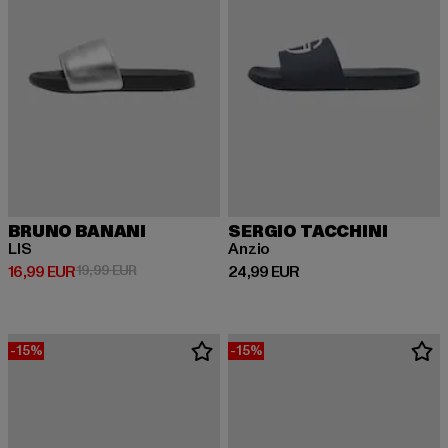
BRUNO BANANI
SERGIO TACCHINI
LIS
Anzio
Derzeitiger Preis: 16,99 EUR
Aktionspreis: 19,99 EUR
Derzeitiger Preis: 24,99 EUR
16,99 EUR
19,99 EUR
24,99 EUR
-15%
-15%