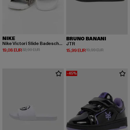
NIKE
BRUNO BANANI
Nike Victori Slide Badeschuhe
JTR
Derzeitiger Preis: 19,08 EUR
Aktionspreis: 32,90 EUR
19,08 EUR
32,90 EUR
Derzeitiger Preis: 15,99 EUR
Aktionspreis: 
15,99 EUR
19,99 EUR
-45%