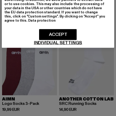
or to use cookies. This may also include the processing of
your data in the USA or other countries which do not have
the EU data protection standard. If you want to change
this, click on "Custom settings". By clicking on "Accept" you
agree to this.
Data protection
ACCEPT
INDIVIDUAL SETTINGS
AIMN
ANOTHER COTTON LAB
Logo Socks 3-Pack
SRC Running Socks
Derzeitiger Preis: 19,99 EUR
Derzeitiger Preis: 14,90 EUR
19,99 EUR
14,90 EUR