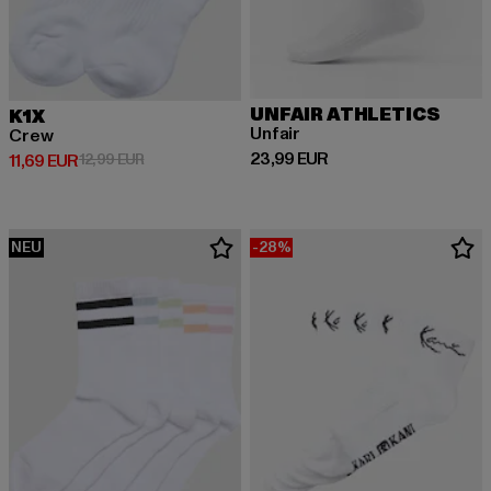
UNFAIR ATHLETICS
K1X
Unfair
Crew
Derzeitiger Preis: 23,99 EUR
23,99 EUR
Derzeitiger Preis: 11,69 EUR
Aktionspreis: 12,99 EUR
11,69 EUR
12,99 EUR
NEU
-28%