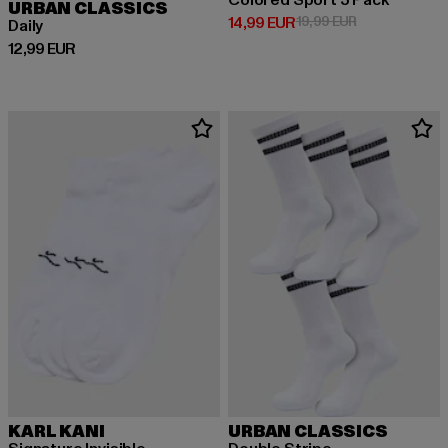
URBAN CLASSICS
Derzeitiger Preis: 14,99 EUR
Aktionspreis: 
14,99 EUR
19,99 EUR
Daily
Derzeitiger Preis: 12,99 EUR
12,99 EUR
KARL KANI
URBAN CLASSICS