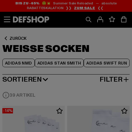
BIS ZU -65%
😲💥 Summer Sale Reloaded — absolute
Zum
Zum
Zum
RABATTESKALATION ❯❯
ZUM SALE
❮❮
Inhalt
Fußzeile
Produktraster
springen
springen
springen
ZURÜCK
WEISSE SOCKEN
ADIDAS NMD
ADIDAS STAN SMITH
ADIDAS SWIFT RUN
SORTIEREN
FILTER
BELIEBTESTE
39 ARTIKEL
-14%