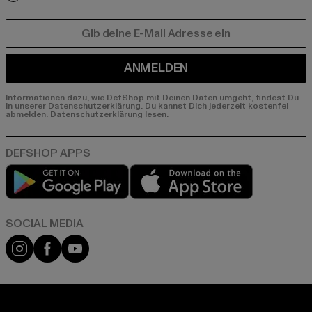
E-MAIL
ANMELDEN
Informationen dazu, wie DefShop mit Deinen Daten umgeht, findest Du
in unserer Datenschutzerklärung. Du kannst Dich jederzeit kostenfei
abmelden.
Datenschutzerklärung lesen.
Play market
App store
Instagram
Facebook
YouTube