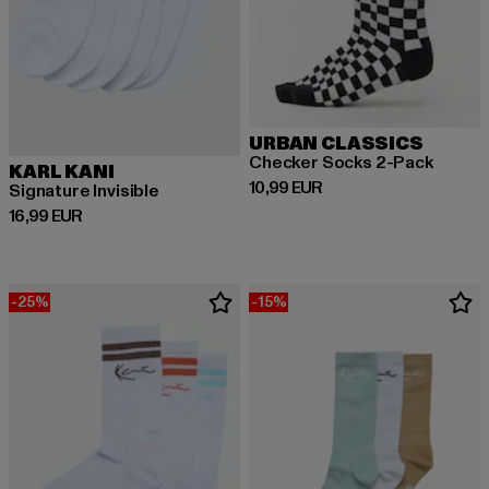
URBAN CLASSICS
Checker Socks 2-Pack
KARL KANI
Derzeitiger Preis: 10,99 EUR
10,99 EUR
Signature Invisible
Derzeitiger Preis: 16,99 EUR
16,99 EUR
-25%
-15%