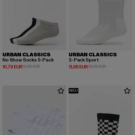
URBAN CLASSICS
URBAN CLASSICS
No Show Socks 5-Pack
3-Pack Sport
Derzeitiger Preis: 10,79 EUR
Aktionspreis: 11,99 EUR
Derzeitiger Preis: 11,99 EUR
Aktionspreis: 1
10,79 EUR
11,99 EUR
11,99 EUR
14,99 EUR
NEU