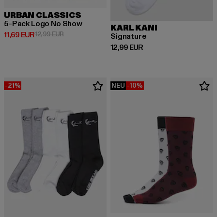
URBAN CLASSICS
5-Pack Logo No Show
KARL KANI
Derzeitiger Preis: 11,69 EUR
Aktionspreis: 12,99 EUR
11,69 EUR
12,99 EUR
Signature
Derzeitiger Preis: 12,99 EUR
12,99 EUR
-21%
NEU
-10%