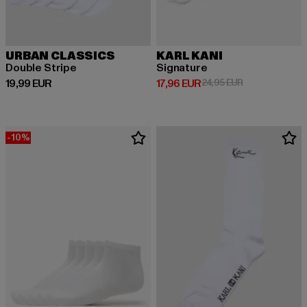
URBAN CLASSICS
KARL KANI
Double Stripe
Signature
Derzeitiger Preis: 19,99 EUR
Derzeitiger Preis: 17,96 EUR
Aktionspreis: 2
19,99 EUR
17,96 EUR
24,95 EUR
-10%