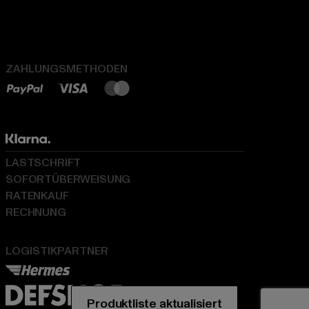
ZAHLUNGSMETHODEN
LASTSCHRIFT
SOFORTÜBERWEISUNG
RATENKAUF
RECHNUNG
LOGISTIKPARTNER