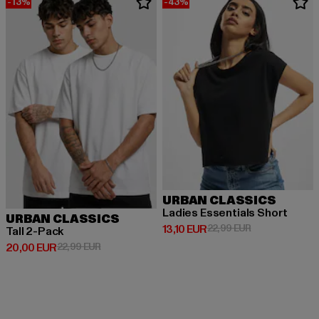
-13%
-43%
URBAN CLASSICS
Ladies Essentials Short
URBAN CLASSICS
Derzeitiger Preis: 13,10 EUR
Aktionspreis: 2
13,10 EUR
22,99 EUR
Tall 2-Pack
Derzeitiger Preis: 20,00 EUR
Aktionspreis: 22,99 EUR
20,00 EUR
22,99 EUR