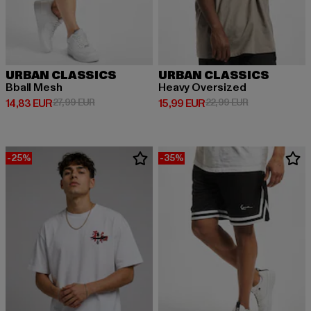
URBAN CLASSICS
URBAN CLASSICS
Bball Mesh
Heavy Oversized
Derzeitiger Preis: 14,83 EUR
Aktionspreis: 27,99 EUR
Derzeitiger Preis: 15,99 EUR
Aktionspreis: 
14,83 EUR
27,99 EUR
15,99 EUR
22,99 EUR
-25%
-35%