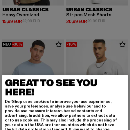
URBAN CLASSICS
URBAN CLASSICS
Heavy Oversized
Stripes Mesh Shorts
Derzeitiger Preis: 15,99 EUR
Aktionspreis: 22,99 EUR
Derzeitiger Preis: 20,99 EUR
Aktionspreis:
15,99 EUR
22,99 EUR
20,99 EUR
29,99 EUR
NEU
-30%
-16%
GREAT TO SEE YOU
HERE!
DefShop uses cookies to improve your use experience,
save your preferences, analyse use behaviour and to
provide and measure interest-based contents and
advertising. In addition, we allow partners to extract data
or to use cookies. This may also include the processing of
your data in the USA or other countries which do not have
STARTER BLACK LABEL
the EU data protection standard. If you want to change