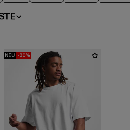
STE
NEU
-30%