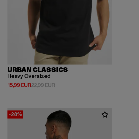
URBAN CLASSICS
Heavy Oversized
Derzeitiger Preis: 15,99 EUR
Aktionspreis: 22,99 EUR
15,99 EUR
22,99 EUR
-28%