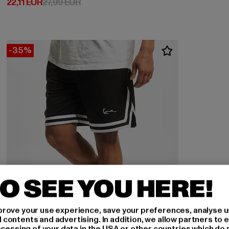
Derzeitiger Preis: 22,11 EUR
Aktionspreis: 27,99 EUR
22,11 EUR
27,99 EUR
-35%
O SEE YOU HERE!
rove your use experience, save your preferences, analyse u
ontents and advertising. In addition, we allow partners to e
ocessing of your data in the USA or other countries which do 