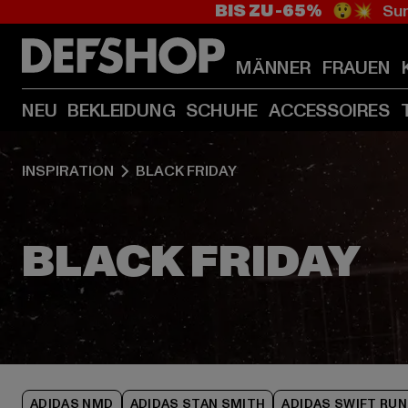
BIS ZU -65%
😲💥 Sum
MÄNNER
FRAUEN
NEU
BEKLEIDUNG
SCHUHE
ACCESSOIRES
INSPIRATION
BLACK FRIDAY
ADIDAS NMD
ADIDAS STAN SMITH
ADIDAS SWIFT RUN