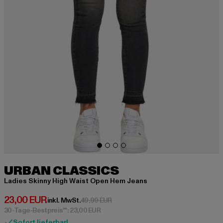
URBAN CLASSICS
Ladies Skinny High Waist Open Hem Jeans
Derzeitiger Preis: 23,00 EUR
23,00 EUR
Aktionspreis: 49,99 EUR
inkl. MwSt.
49,99 EUR
30-Tage-Bestpreis**: 23,00 EUR
Sofort lieferbar!