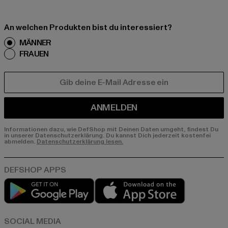
An welchen Produkten bist du interessiert?
MÄNNER
FRAUEN
E-MAIL
ANMELDEN
Informationen dazu, wie DefShop mit Deinen Daten umgeht, findest Du
in unserer Datenschutzerklärung. Du kannst Dich jederzeit kostenfei
abmelden.
Datenschutzerklärung lesen.
Play market
App store