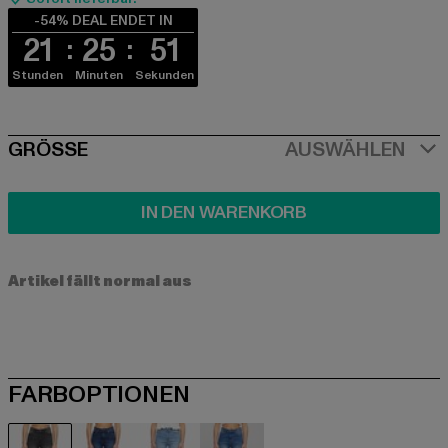
-54% DEAL ENDET IN
21
25
51
Stunden
Minuten
Sekunden
SIZE
GRÖSSE
AUSWÄHLEN
IN DEN WARENKORB
Artikel fällt normal aus
FARBOPTIONEN