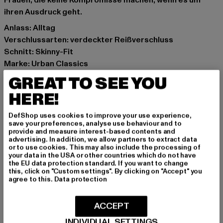
Frauen, die keine Kompromisse machen, wenn es um
ihren Ausdruck geht.
Anlass: Alltag
Verschlussarten: verdeckter Reißverschluss
Schnitt: Skinny-Fit
Marke: Urban Classics
Kat.: Bekleidung
GREAT TO SEE YOU
Farbe: schwarz
HERE!
Hersteller Farbe: black washed
Materialzusammensetzung: 98% Baumwolle, 2%
DefShop uses cookies to improve your use experience,
Elasthan
save your preferences, analyse use behaviour and to
provide and measure interest-based contents and
Art.Nr: TB6865-00709
advertising. In addition, we allow partners to extract data
or to use cookies. This may also include the processing of
your data in the USA or other countries which do not have
Hersteller: TB International GmbH |
info@tbint.de
the EU data protection standard. If you want to change
Dr.-Robert-Murjahn-Straße 7 | 64372 Ober-Ramstadt |
this, click on "Custom settings". By clicking on "Accept" you
agree to this.
Data protection
DE
ACCEPT
GRÖSSE & PASSFORM
INDIVIDUAL SETTINGS