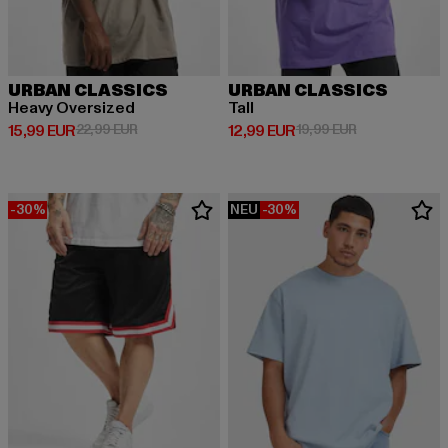
URBAN CLASSICS
URBAN CLASSICS
Heavy Oversized
Tall
Derzeitiger Preis: 15,99 EUR
Aktionspreis: 22,99 EUR
Derzeitiger Preis: 12,99 EUR
Aktionspreis: 
15,99 EUR
22,99 EUR
12,99 EUR
19,99 EUR
-30%
NEU
-30%