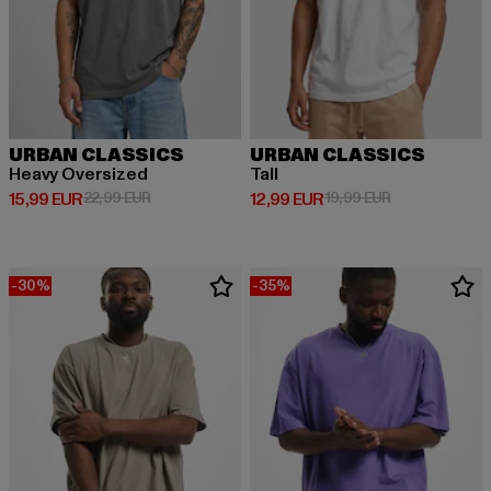
URBAN CLASSICS
URBAN CLASSICS
Heavy Oversized
Tall
Derzeitiger Preis: 15,99 EUR
Aktionspreis: 22,99 EUR
Derzeitiger Preis: 12,99 EUR
Aktionspreis: 
15,99 EUR
22,99 EUR
12,99 EUR
19,99 EUR
-30%
-35%