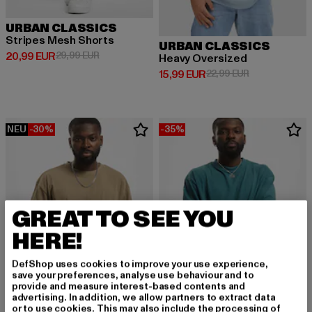
URBAN CLASSICS
Stripes Mesh Shorts
URBAN CLASSICS
Derzeitiger Preis: 20,99 EUR
Aktionspreis: 29,99 EUR
20,99 EUR
29,99 EUR
Heavy Oversized
Derzeitiger Preis: 15,99 EUR
Aktionspreis: 
15,99 EUR
22,99 EUR
NEU
-30%
-35%
GREAT TO SEE YOU
HERE!
DefShop uses cookies to improve your use experience,
save your preferences, analyse use behaviour and to
provide and measure interest-based contents and
advertising. In addition, we allow partners to extract data
or to use cookies. This may also include the processing of