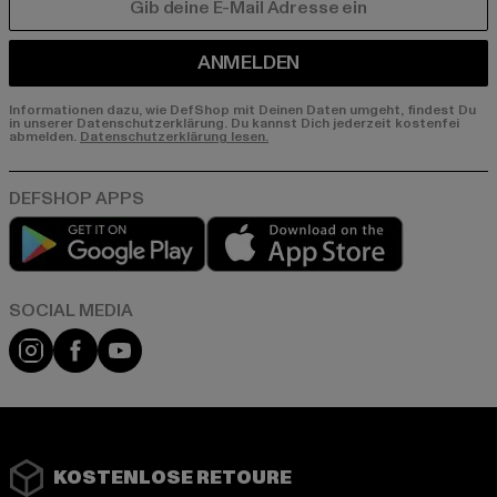
E-MAIL
ANMELDEN
Informationen dazu, wie DefShop mit Deinen Daten umgeht, findest Du
in unserer Datenschutzerklärung. Du kannst Dich jederzeit kostenfei
abmelden.
Datenschutzerklärung lesen.
Play market
App store
Instagram
Facebook
YouTube
KOSTENLOSE RETOURE