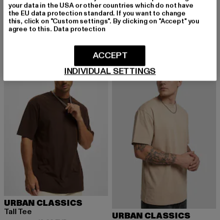
your data in the USA or other countries which do not have
URBAN CLASSICS
URBAN CLASSICS
the EU data protection standard. If you want to change
Heavy Oversized
Tall
this, click on "Custom settings". By clicking on "Accept" you
Derzeitiger Preis: 15,99 EUR
Aktionspreis: 22,99 EUR
Derzeitiger Preis: 12,99 EUR
Aktionspreis: 
15,99 EUR
22,99 EUR
12,99 EUR
19,99 EUR
agree to this.
Data protection
ACCEPT
-35%
NEU
-30%
INDIVIDUAL SETTINGS
URBAN CLASSICS
Tall Tee
URBAN CLASSICS