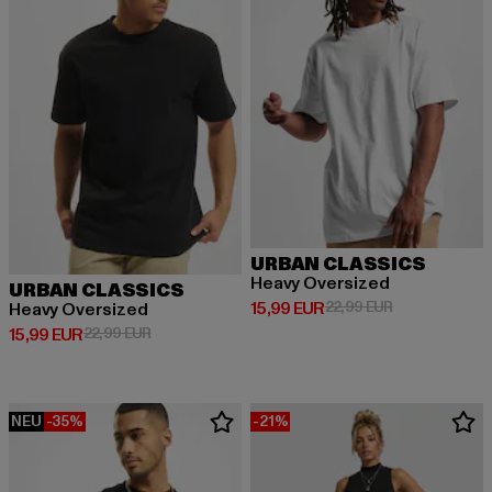
URBAN CLASSICS
Heavy Oversized
URBAN CLASSICS
Derzeitiger Preis: 15,99 EUR
Aktionspreis: 
15,99 EUR
22,99 EUR
Heavy Oversized
Derzeitiger Preis: 15,99 EUR
Aktionspreis: 22,99 EUR
15,99 EUR
22,99 EUR
NEU
-35%
-21%