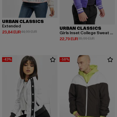
URBAN CLASSICS
Extended
URBAN CLASSICS
Derzeitiger Preis: 23,84 EUR
Aktionspreis: 44,99 EUR
23,84 EUR
44,99 EUR
Girls Inset College Sweat Jacket
Derzeitiger Preis: 22,79 EUR
Aktionspreis:
22,79 EUR
39,99 EUR
-43%
-58%