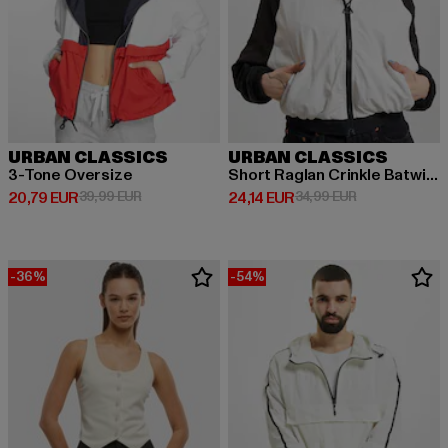
URBAN CLASSICS
URBAN CLASSICS
3-Tone Oversize
Short Raglan Crinkle Batwing
Derzeitiger Preis: 20,79 EUR
Aktionspreis: 39,99 EUR
Derzeitiger Preis: 24,14 EUR
Aktionspreis: 
20,79 EUR
39,99 EUR
24,14 EUR
34,99 EUR
-36%
-54%