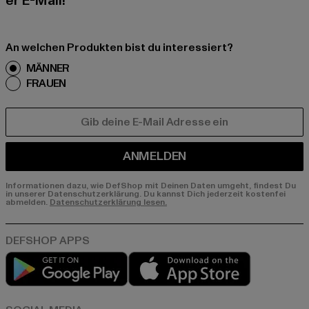
er E-Mail!
An welchen Produkten bist du interessiert?
MÄNNER
FRAUEN
E-MAIL
ANMELDEN
Informationen dazu, wie DefShop mit Deinen Daten umgeht, findest Du
in unserer Datenschutzerklärung. Du kannst Dich jederzeit kostenfei
abmelden.
Datenschutzerklärung lesen.
Play market
App store