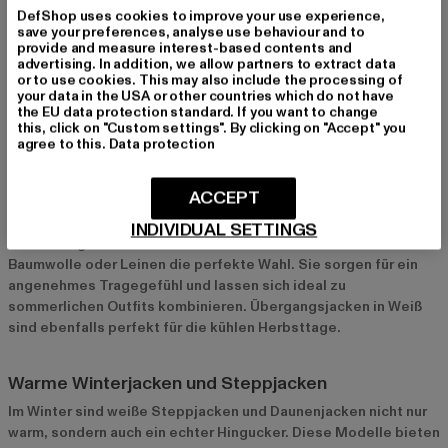
DefShop uses cookies to improve your use experience,
getragen werden kann. Im Sommer und Frühling sind leichte
save your preferences, analyse use behaviour and to
Materialien wie Baumwolle oder Leinen ideal, während im
provide and measure interest-based contents and
Winter wärmende Materialien wie Stepp- oder Daunenjacken in
advertising. In addition, we allow partners to extract data
or to use cookies. This may also include the processing of
Weiß perfekt sind, um auch in der kalten Jahreszeit stylisch
your data in the USA or other countries which do not have
unterwegs zu sein.
the EU data protection standard. If you want to change
this, click on "Custom settings". By clicking on "Accept" you
agree to this.
Data protection
Beliebte Modelle und Materialien bei weißen
Jacken
ACCEPT
Leichte Sommerjacken und Übergangsjacken
INDIVIDUAL SETTINGS
Für Frühling und Sommer sind leichte weiße Jacken aus
Baumwolle oder Leinen die perfekte Wahl. Sie sorgen für ein
angenehmes Tragegefühl und lassen sich ideal zu
sommerlichen Outfits kombinieren. Übergangsjacken in Weiß
sind ebenfalls perfekt für die kühlen Herbsttage.
Warme Winterjacken und Steppjacken
Im Winter sind weiße Steppjacken und Daunenjacken nicht nur
warm, sondern auch ein echter Hingucker. Diese Modelle bieten