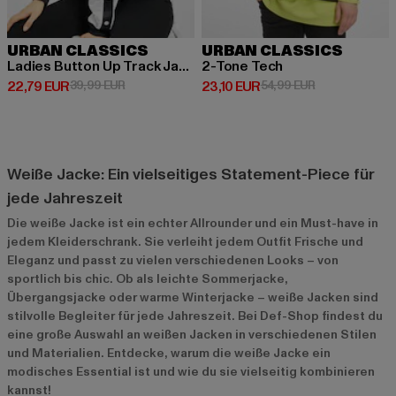
URBAN CLASSICS
URBAN CLASSICS
Ladies Button Up Track Jacket
2-Tone Tech
Derzeitiger Preis: 22,79 EUR
Aktionspreis: 39,99 EUR
Derzeitiger Preis: 23,10 EUR
Aktionspreis: 
22,79 EUR
39,99 EUR
23,10 EUR
54,99 EUR
Weiße Jacke: Ein vielseitiges Statement-Piece für
jede Jahreszeit
Die weiße Jacke ist ein echter Allrounder und ein Must-have in
jedem Kleiderschrank. Sie verleiht jedem Outfit Frische und
Eleganz und passt zu vielen verschiedenen Looks – von
sportlich bis chic. Ob als leichte Sommerjacke,
Übergangsjacke oder warme Winterjacke – weiße Jacken sind
stilvolle Begleiter für jede Jahreszeit. Bei Def-Shop findest du
eine große Auswahl an weißen Jacken in verschiedenen Stilen
und Materialien. Entdecke, warum die weiße Jacke ein
modisches Essential ist und wie du sie vielseitig kombinieren
kannst!