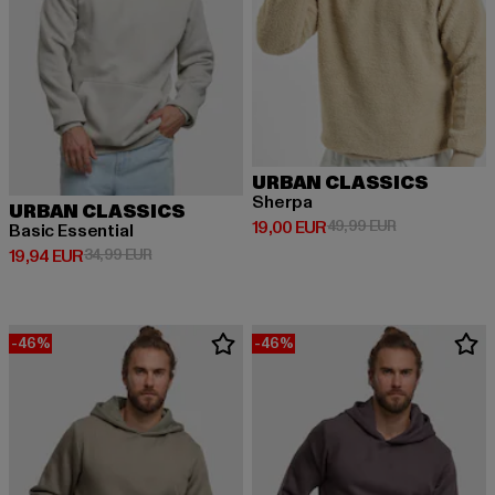
URBAN CLASSICS
Sherpa
URBAN CLASSICS
Derzeitiger Preis: 19,00 EUR
Aktionspreis: 
19,00 EUR
49,99 EUR
Basic Essential
Derzeitiger Preis: 19,94 EUR
Aktionspreis: 34,99 EUR
19,94 EUR
34,99 EUR
-46%
-46%