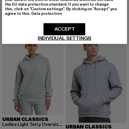
DNGRS Wall
the EU data protection standard. If you want to change
BRUNO BANANI
Derzeitiger Preis: 18,40 EUR
Aktionspreis: 
18,40 EUR
45,99 EUR
this, click on "Custom settings". By clicking on "Accept" you
Basic Logo Print Hoodie
agree to this.
Data protection
Derzeitiger Preis: 21,89 EUR
Aktionspreis: 29,99 EUR
21,89 EUR
29,99 EUR
ACCEPT
INDIVIDUAL SETTINGS
-60%
-43%
URBAN CLASSICS
Ladies Light Terry Oversized
URBAN CLASSICS