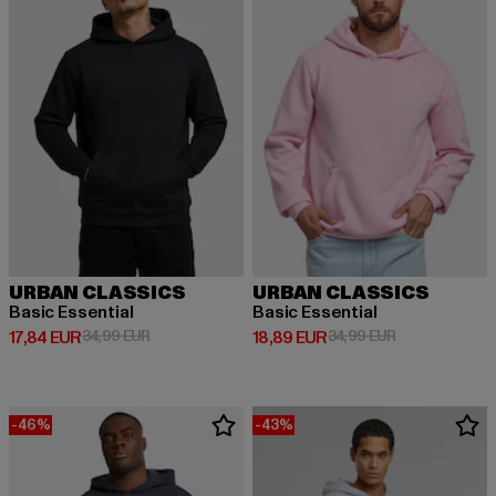
URBAN CLASSICS
URBAN CLASSICS
Basic Essential
Basic Essential
Derzeitiger Preis: 17,84 EUR
Aktionspreis: 34,99 EUR
Derzeitiger Preis: 18,89 EUR
Aktionspreis: 
17,84 EUR
34,99 EUR
18,89 EUR
34,99 EUR
-46%
-43%