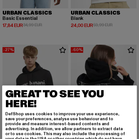
URBAN CLASSICS
URBAN CLASSICS
Basic Essential
Blank
Derzeitiger Preis: 17,84 EUR
Aktionspreis: 34,99 EUR
Derzeitiger Preis: 24,00 EUR
Aktionspreis:
17,84 EUR
34,99 EUR
24,00 EUR
59,99 EUR
-27%
-60%
GREAT TO SEE YOU
HERE!
DefShop uses cookies to improve your use experience,
save your preferences, analyse use behaviour and to
provide and measure interest-based contents and
advertising. In addition, we allow partners to extract data
or to use cookies. This may also include the processing of
DANGEROUS DNGRS
your data in the USA or other countries which do not have