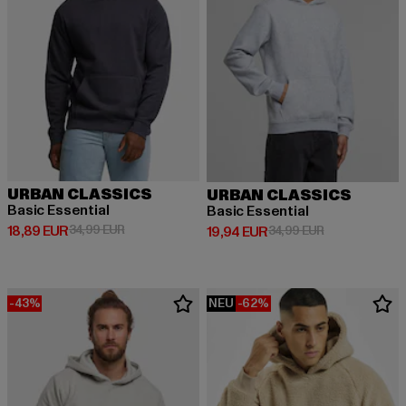
URBAN CLASSICS
URBAN CLASSICS
Basic Essential
Basic Essential
Derzeitiger Preis: 18,89 EUR
Aktionspreis: 34,99 EUR
18,89 EUR
34,99 EUR
Derzeitiger Preis: 19,94 EUR
Aktionspreis: 
19,94 EUR
34,99 EUR
-43%
NEU
-62%