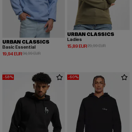
URBAN CLASSICS
Ladies
URBAN CLASSICS
Derzeitiger Preis: 15,89 EUR
Aktionspreis: 
15,89 EUR
29,99 EUR
Basic Essential
Derzeitiger Preis: 19,94 EUR
Aktionspreis: 34,99 EUR
19,94 EUR
34,99 EUR
-58%
-60%