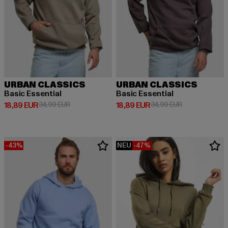
URBAN CLASSICS
URBAN CLASSICS
Basic Essential
Basic Essential
Derzeitiger Preis: 18,89 EUR
Aktionspreis: 34,99 EUR
Derzeitiger Preis: 18,89 EUR
Aktionspreis: 
18,89 EUR
34,99 EUR
18,89 EUR
34,99 EUR
-43%
NEU
-47%