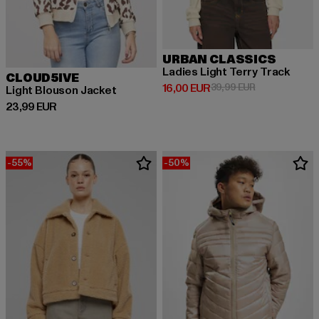
URBAN CLASSICS
Ladies Light Terry Track
CLOUD5IVE
Derzeitiger Preis: 16,00 EUR
Aktionspreis: 
16,00 EUR
39,99 EUR
Light Blouson Jacket
Derzeitiger Preis: 23,99 EUR
23,99 EUR
-55%
-50%