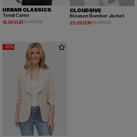
URBAN CLASSICS
CLOUD5IVE
Tonal Camo
Blouson Bomber Jacket
Derzeitiger Preis: 16,00 EUR
Aktionspreis: 39,99 EUR
16,00 EUR
39,99 EUR
Derzeitiger Preis: 23,09 EUR
Aktionspreis:
23,09 EUR
29,99 EUR
-30%