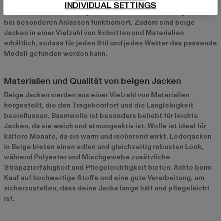
problemlos mit verschiedenen Outfits zu kombinieren. Sie
INDIVIDUAL SETTINGS
strahlen eine subtile Eleganz aus, die sowohl im Alltag als auch
bei besonderen Anlässen funktioniert. Zudem sind beige
Jacken in einer Vielzahl von Schnitten und Materialien
erhältlich, sodass für jeden Stil und jedes Wetter das passende
Modell gefunden werden kann.
Materialien und Qualität von beigen Jacken
Beige Jacken werden aus einer Vielzahl von Materialien
hergestellt, die den Tragekomfort und die Langlebigkeit
beeinflussen. Baumwolle ist besonders beliebt für leichte
Jacken, da sie weich und atmungsaktiv ist. Wolle ist ideal für
kältere Monate, da sie warm und isolierend wirkt. Lederjacken
in Beige bieten einen edlen und gleichzeitig robusten Look,
während Polyester und Mischgewebe zusätzliche
Strapazierfähigkeit und Pflegeleichtigkeit bieten. Achte beim
Kauf auf hochwertige Stoffe und eine gute Verarbeitung, um
sicherzustellen, dass deine Jacke lange hält und pflegeleicht
ist.