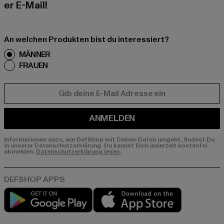
er E-Mail!
An welchen Produkten bist du interessiert?
MÄNNER
FRAUEN
E-MAIL
ANMELDEN
Informationen dazu, wie DefShop mit Deinen Daten umgeht, findest Du
in unserer Datenschutzerklärung. Du kannst Dich jederzeit kostenfei
abmelden.
Datenschutzerklärung lesen.
Play market
App store