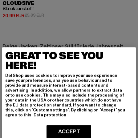
CLOUD5IVE
Strukturstoff
Derzeitiger Preis: 20,99 EUR
Aktionspreis: 29,99 EUR
20,99 EUR
29,99 EUR
Beige Jacken: Zeitloser Stil für jede Jahreszeit
GREAT TO SEE YOU
Beige Jacken sind ein unverzichtbarer Bestandteil jeder gut
sortierten Garderobe. Sie bieten nicht nur praktischen Schutz
HERE!
vor den Elementen, sondern verleihen auch jedem Outfit eine
zeitlose Eleganz. Die neutrale Farbe macht sie unglaublich
DefShop uses cookies to improve your use experience,
save your preferences, analyse use behaviour and to
vielseitig und leicht kombinierbar, was sie zur perfekten Wahl
provide and measure interest-based contents and
für verschiedene Anlässe und Jahreszeiten macht. Egal, ob du
advertising. In addition, we allow partners to extract data
einen lässigen Alltagslook oder ein elegantes Business-Outfit
or to use cookies. This may also include the processing of
your data in the USA or other countries which do not have
planst – eine beige Jacke ist immer eine stilsichere Wahl.
the EU data protection standard. If you want to change
this, click on "Custom settings". By clicking on "Accept" you
agree to this.
Data protection
Warum beige Jacken unverzichtbar sind
Beige Jacken sind aus mehreren Gründen unverzichtbar. Ihre
ACCEPT
neutrale Farbe passt zu fast allem und ermöglicht es, sie