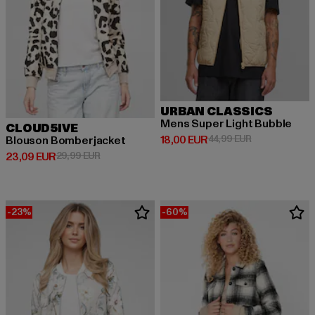
URBAN CLASSICS
Mens Super Light Bubble
CLOUD5IVE
Derzeitiger Preis: 18,00 EUR
Aktionspreis: 
18,00 EUR
44,99 EUR
Blouson Bomberjacket
Derzeitiger Preis: 23,09 EUR
Aktionspreis: 29,99 EUR
23,09 EUR
29,99 EUR
-23%
-60%