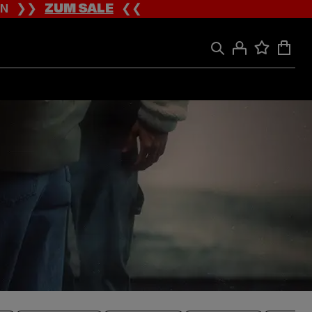
ION ❯❯
ZUM SALE
❮❮