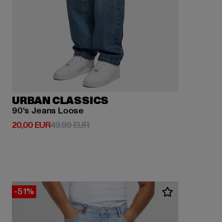
URBAN CLASSICS
90‘s Jeans Loose
Derzeitiger Preis: 20,00 EUR
Aktionspreis: 49,99 EUR
20,00 EUR
49,99 EUR
-51%