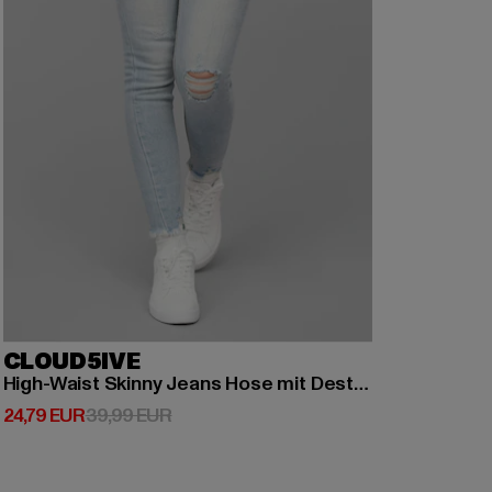
CLOUD5IVE
High-Waist Skinny Jeans Hose mit Destroy Details 5 Pockets
Derzeitiger Preis: 24,79 EUR
Aktionspreis: 39,99 EUR
24,79 EUR
39,99 EUR