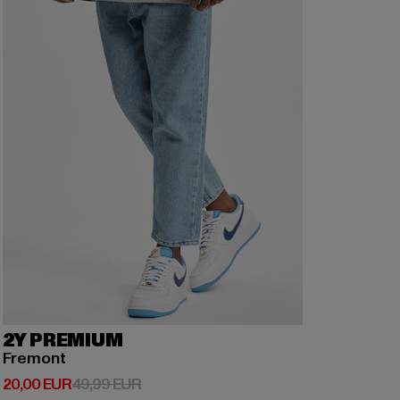
2Y PREMIUM
Fremont
Derzeitiger Preis: 20,00 EUR
Aktionspreis: 49,99 EUR
20,00 EUR
49,99 EUR