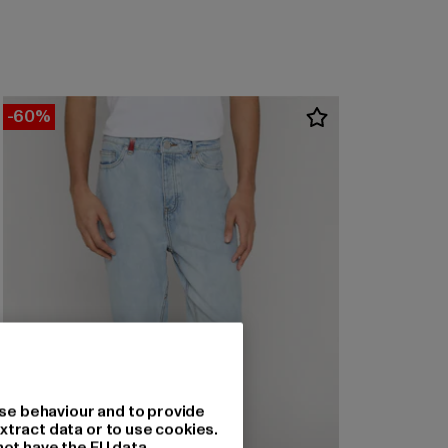
-60%
se behaviour and to provide
xtract data or to use cookies.
not have the EU data