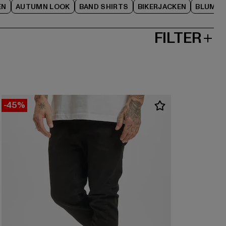
EN
AUTUMN LOOK
BAND SHIRTS
BIKERJACKEN
BLUME
FILTER
-45%