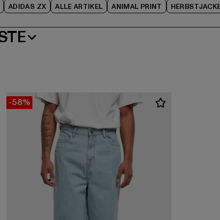
ADIDAS ZX
ALLE ARTIKEL
ANIMAL PRINT
HERBSTJACK
STE
-58%