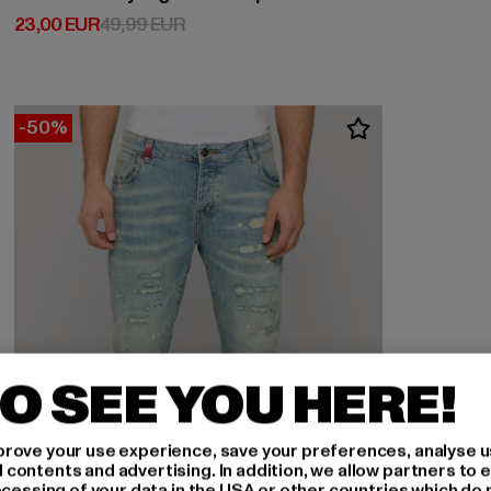
Derzeitiger Preis: 23,00 EUR
Aktionspreis: 49,99 EUR
23,00 EUR
49,99 EUR
-50%
O SEE YOU HERE!
rove your use experience, save your preferences, analyse u
ontents and advertising. In addition, we allow partners to e
ocessing of your data in the USA or other countries which do 