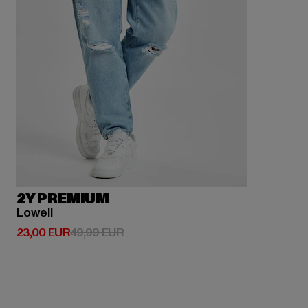
2Y PREMIUM
Lowell
Derzeitiger Preis: 23,00 EUR
Aktionspreis: 49,99 EUR
23,00 EUR
49,99 EUR