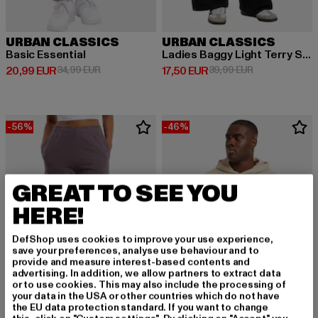
URBAN CLASSICS
URBAN CLASSICS
Basic Essential
Ladies Baggy Light Terry Sweat Pants
Derzeitiger Preis: 20,99 EUR
Aktionspreis: 34,99 EUR
Derzeitiger Preis: 17,50 EUR
Aktionspreis: 
20,99 EUR
34,99 EUR
17,50 EUR
39,99 EUR
-56%
-46%
GREAT TO SEE YOU
HERE!
DefShop uses cookies to improve your use experience,
save your preferences, analyse use behaviour and to
provide and measure interest-based contents and
advertising. In addition, we allow partners to extract data
or to use cookies. This may also include the processing of
your data in the USA or other countries which do not have
the EU data protection standard. If you want to change