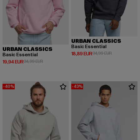
URBAN CLASSICS
Basic Essential
URBAN CLASSICS
Derzeitiger Preis: 18,89 EUR
Aktionspreis: 
18,89 EUR
34,99 EUR
Basic Essential
Derzeitiger Preis: 19,94 EUR
Aktionspreis: 34,99 EUR
19,94 EUR
34,99 EUR
-40%
-43%