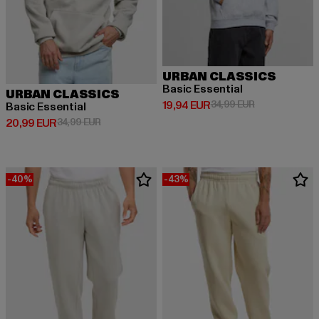
URBAN CLASSICS
Basic Essential
URBAN CLASSICS
Derzeitiger Preis: 19,94 EUR
Aktionspreis: 
19,94 EUR
34,99 EUR
Basic Essential
Derzeitiger Preis: 20,99 EUR
Aktionspreis: 34,99 EUR
20,99 EUR
34,99 EUR
-40%
-43%