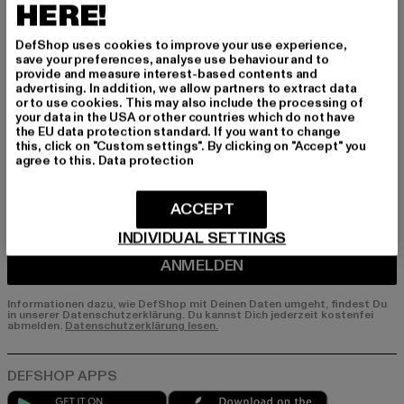
Melde dich hier für unseren Newsletter an und
HERE!
erhalte künftig Informationen über aktuelle Tre
nds, Angebote und Gutscheine von DefShop p
DefShop uses cookies to improve your use experience,
er E-Mail!
save your preferences, analyse use behaviour and to
provide and measure interest-based contents and
advertising. In addition, we allow partners to extract data
or to use cookies. This may also include the processing of
your data in the USA or other countries which do not have
An welchen Produkten bist du interessiert?
the EU data protection standard. If you want to change
this, click on "Custom settings". By clicking on "Accept" you
MÄNNER
agree to this.
Data protection
FRAUEN
ACCEPT
E-MAIL
INDIVIDUAL SETTINGS
ANMELDEN
Informationen dazu, wie DefShop mit Deinen Daten umgeht, findest Du
in unserer Datenschutzerklärung. Du kannst Dich jederzeit kostenfei
abmelden.
Datenschutzerklärung lesen.
Play market
App store