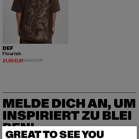
DEF
Flourish
Derzeitiger Preis: 21,99 EUR
Aktionspreis: 24,99 EUR
21,99 EUR
24,99 EUR
MELDE DICH AN, UM
INSPIRIERT ZU BLEI
BEN!
GREAT TO SEE YOU