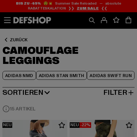
BIS ZU -65%
😲💥 Summer Sale Reloaded — absolute
Zum
Zum
Zum
RABATTESKALATION ❯❯
ZUM SALE
❮❮
Inhalt
Fußzeile
Produktraster
springen
springen
springen
ZURÜCK
CAMOUFLAGE
LEGGINGS
ADIDAS NMD
ADIDAS STAN SMITH
ADIDAS SWIFT RUN
SORTIEREN
FILTER
BELIEBTESTE
15 ARTIKEL
NEU
NEU
-22%