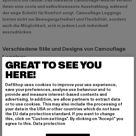
sportlich bis casual. Das markante Camouflage-Muster verleiht
ihnen eine coole und selbstbewusste Ausstrahlung, während
der enge Schnitt für Komfort sorgt. Camouflage Leggings
bieten nicht nur Bewegungsfreiheit und Flexibilität, sondern
auch die Möglichkeit, sich in jedem Look individuell
auszudrücken.
Verschiedene Stile und Designs von Camouflage
Leggings
GREAT TO SEE YOU
High-Waist, Low-Waist und andere Schnitte
HERE!
Camouflage Leggings gibt es in verschiedenen Schnitten, die
jedem Geschmack und Körperbau gerecht werden. High-Waist-
DefShop uses cookies to improve your use experience,
Modelle sind besonders beliebt, da sie eine schmeichelhafte
save your preferences, analyse use behaviour and to
Silhouette formen und gleichzeitig einen hohen Tragekomfort
provide and measure interest-based contents and
advertising. In addition, we allow partners to extract data
bieten. Low-Waist-Leggings sind ideal für diejenigen, die es
or to use cookies. This may also include the processing of
etwas lockerer mögen. Egal für welchen Schnitt du dich
your data in the USA or other countries which do not have
entscheidest, Camouflage Leggings sind immer ein Hingucker.
the EU data protection standard. If you want to change
this, click on "Custom settings". By clicking on "Accept" you
agree to this.
Data protection
Sportliche Leggings und Leggings für den Alltag