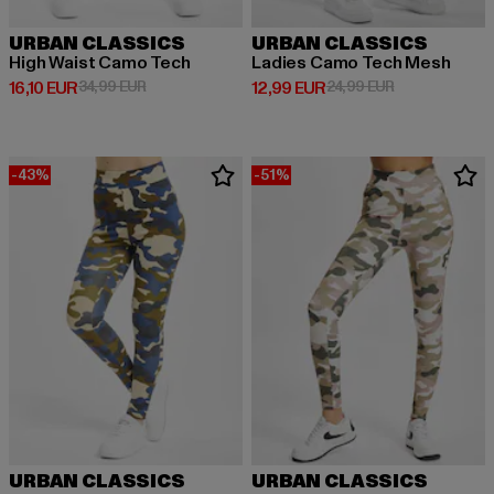
URBAN CLASSICS
URBAN CLASSICS
High Waist Camo Tech
Ladies Camo Tech Mesh
Derzeitiger Preis: 16,10 EUR
Aktionspreis: 34,99 EUR
Derzeitiger Preis: 12,99 EUR
Aktionspreis: 
16,10 EUR
34,99 EUR
12,99 EUR
24,99 EUR
-43%
-51%
URBAN CLASSICS
URBAN CLASSICS