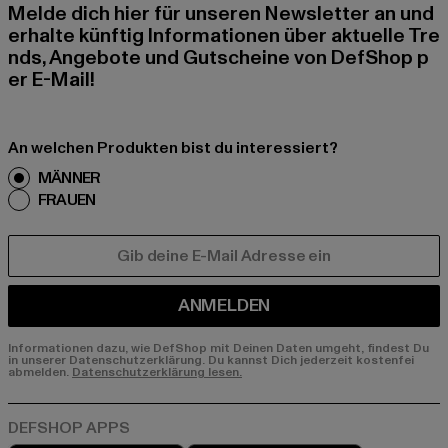
Melde dich hier für unseren Newsletter an und
erhalte künftig Informationen über aktuelle Tre
nds, Angebote und Gutscheine von DefShop p
er E-Mail!
An welchen Produkten bist du interessiert?
MÄNNER
FRAUEN
E-MAIL
ANMELDEN
Informationen dazu, wie DefShop mit Deinen Daten umgeht, findest Du
in unserer Datenschutzerklärung. Du kannst Dich jederzeit kostenfei
abmelden.
Datenschutzerklärung lesen.