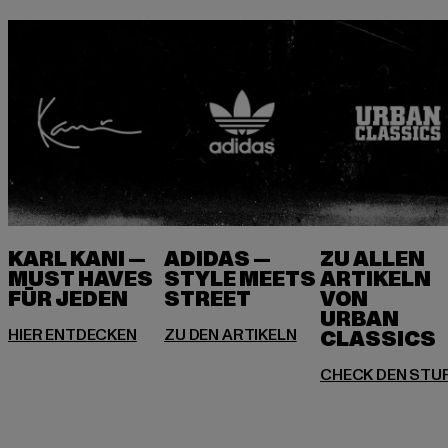
KARL KANI —
ADIDAS —
ZU ALLEN
MUST HAVES
STYLE MEETS
ARTIKELN
FÜR JEDEN
VON
URBAN