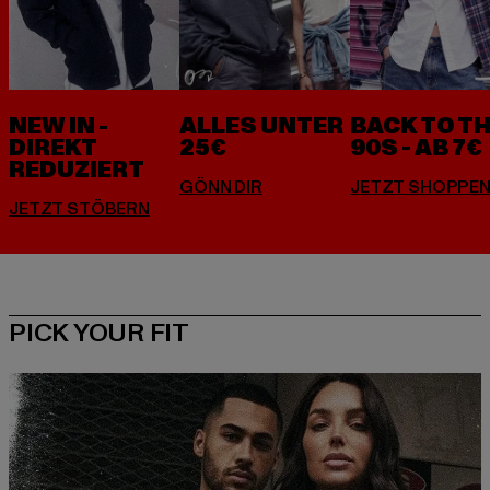
NEW IN -
ALLES UNTER
BACK TO T
DIREKT
25€
90S - AB 7€
REDUZIERT
PICK YOUR FIT