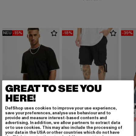
NEU
-15%
-18%
-39%
GREAT TO SEE YOU
HERE!
URBAN CLASSICS
BRANDIT
URBA
DefShop uses cookies to improve your use experience,
Contrast Tall Tee
Urban Legend
save your preferences, analyse use behaviour and to
provide and measure interest-based contents and
Derzeitiger Preis: 12,74 EUR
Derzeitiger Preis: 32,79 EUR
Derzeit
12,74 EUR
32,79 EUR
14,02 
advertising. In addition, we allow partners to extract data
Aktionspreis: 14,99 EUR
Aktionspreis: 39,
14,99 EUR
39,99 EUR
or to use cookies. This may also include the processing of
your data in the USA or other countries which do not have