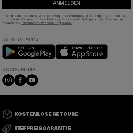
ANMELDEN
Informationen dazu, wie DefShop mit Deinen Daten umgeht, findest Du
in unserer Datenschutzerklärung. Du kannst Dich jederzeit kostenfei
abmelden.
Datenschutzerklärung lesen.
Play market
App store
Instagram
Facebook
YouTube
KOSTENLOSE RETOURE
TIEFPREISGARANTIE