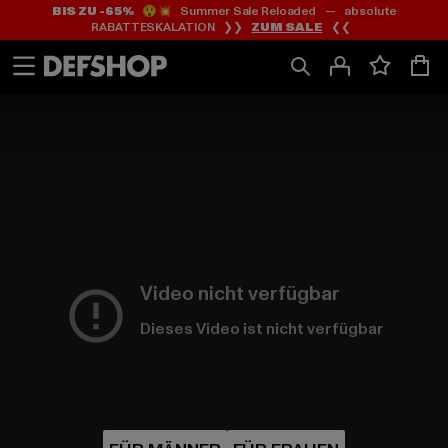
BIS ZU -65%
😲💥 Summer Sale Reloaded — absolute
Zum
Zum
RABATTESKALATION ❯❯
ZUM SALE
❮❮
Inhalt
Fußzeile
springen
springen
HOME
PAGE
|
Video nicht verfügbar
Dieses Video ist nicht verfügbar