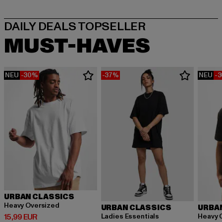
MUST-HAVES
NEU
-30%
-37%
NEU
-
URBAN CLASSICS
Heavy Oversized
URBAN CLASSICS
URBA
Derzeitiger Preis: 15,99 EUR
Ladies Essentials
Heavy 
15,99 EUR