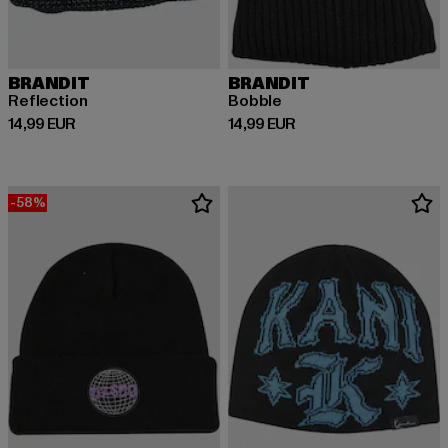
BRANDIT
BRANDIT
Reflection
Bobble
Derzeitiger Preis: 14,99 EUR
Derzeitiger Preis: 14,99 EUR
14,99 EUR
14,99 EUR
-58%