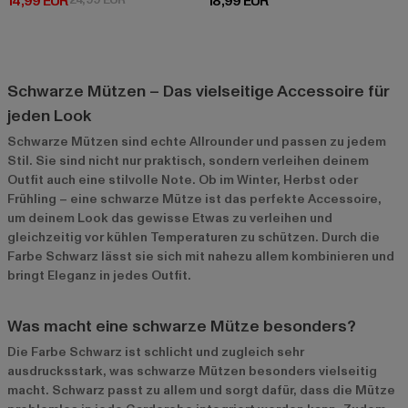
Derzeitiger Preis: 14,99 EUR
Derzeitiger Preis: 18,99 EUR
14,99 EUR
18,99 EUR
Schwarze Mützen – Das vielseitige Accessoire für
jeden Look
Schwarze Mützen sind echte Allrounder und passen zu jedem
Stil. Sie sind nicht nur praktisch, sondern verleihen deinem
Outfit auch eine stilvolle Note. Ob im Winter, Herbst oder
Frühling – eine schwarze Mütze ist das perfekte Accessoire,
um deinem Look das gewisse Etwas zu verleihen und
gleichzeitig vor kühlen Temperaturen zu schützen. Durch die
Farbe Schwarz lässt sie sich mit nahezu allem kombinieren und
bringt Eleganz in jedes Outfit.
Was macht eine schwarze Mütze besonders?
Die Farbe Schwarz ist schlicht und zugleich sehr
ausdrucksstark, was schwarze Mützen besonders vielseitig
macht. Schwarz passt zu allem und sorgt dafür, dass die Mütze