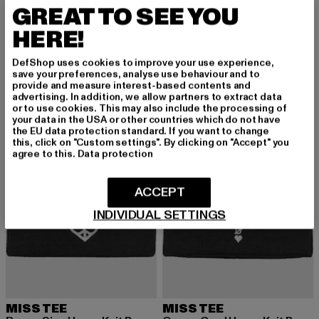
LONSDALE LONDON
LONSDALE LONDON
GREAT TO SEE YOU
EMBSAY
BRIDPORT
HERE!
Derzeitiger Preis: 19,90 EUR
Derzeitiger Preis: 19,90 EUR
19,90 EUR
19,90 EUR
DefShop uses cookies to improve your use experience,
save your preferences, analyse use behaviour and to
provide and measure interest-based contents and
-40%
-25%
advertising. In addition, we allow partners to extract data
or to use cookies. This may also include the processing of
your data in the USA or other countries which do not have
the EU data protection standard. If you want to change
this, click on "Custom settings". By clicking on "Accept" you
agree to this.
Data protection
ACCEPT
INDIVIDUAL SETTINGS
MISS TEE
MISS TEE