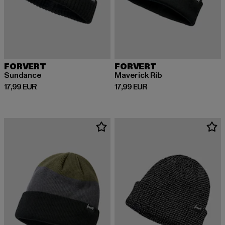
FORVERT
FORVERT
Sundance
Maverick Rib
Derzeitiger Preis: 17,99 EUR
Derzeitiger Preis: 17,99 EUR
17,99 EUR
17,99 EUR