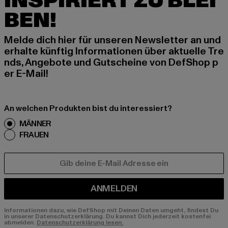
INSPIRIERT ZU BLEI
BEN!
Melde dich hier für unseren Newsletter an und
erhalte künftig Informationen über aktuelle Tre
nds, Angebote und Gutscheine von DefShop p
er E-Mail!
An welchen Produkten bist du interessiert?
MÄNNER
FRAUEN
E-MAIL
ANMELDEN
Informationen dazu, wie DefShop mit Deinen Daten umgeht, findest Du
in unserer Datenschutzerklärung. Du kannst Dich jederzeit kostenfei
abmelden.
Datenschutzerklärung lesen.