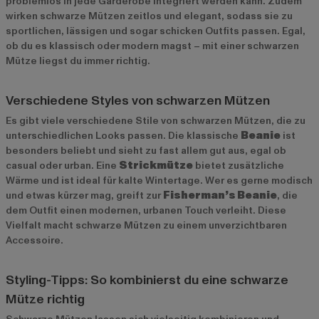
problemlos in jede Garderobe integriert werden kann. Zudem
wirken schwarze Mützen zeitlos und elegant, sodass sie zu
sportlichen, lässigen und sogar schicken Outfits passen. Egal,
ob du es klassisch oder modern magst – mit einer schwarzen
Mütze liegst du immer richtig.
Verschiedene Styles von schwarzen Mützen
Es gibt viele verschiedene Stile von schwarzen Mützen, die zu
unterschiedlichen Looks passen. Die klassische
Beanie
ist
besonders beliebt und sieht zu fast allem gut aus, egal ob
casual oder urban. Eine
Strickmütze
bietet zusätzliche
Wärme und ist ideal für kalte Wintertage. Wer es gerne modisch
und etwas kürzer mag, greift zur
Fisherman’s Beanie
, die
dem Outfit einen modernen, urbanen Touch verleiht. Diese
Vielfalt macht schwarze Mützen zu einem unverzichtbaren
Accessoire.
Styling-Tipps: So kombinierst du eine schwarze
Mütze richtig