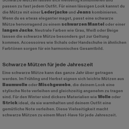
Schwarze Mützen lassen sich vielseitig kombinieren und
passen zu fast jedem Outfit. Für einen lässigen Look kannst du
die Mütze mit einer
Lederjacke
und
Jeans
kombinieren.
Wenn du es etwas eleganter magst, passt eine schwarze
Mütze hervorragend zu einem
schwarzen Mantel
oder einer
langen Jacke
. Neutrale Farben wie Grau, Weiß oder Beige
lassen die schwarze Mütze besonders gut zur Geltung
kommen. Accessoires wie Schals oder Handschuhe in ähnlichen
Farbtönen sorgen für ein harmonisches Gesamtbild.
Schwarze Mützen für jede Jahreszeit
Eine schwarze Mütze kann das ganze Jahr über getragen
werden. Im Frühling und Herbst eignen sich leichte Mützen aus
Baumwolle
oder
Mischgewebe
, die deinem Look eine
stylische Note verleihen und gleichzeitig angenehm zu tragen
sind. Für den Winter sind dickere Materialien wie
Wolle
oder
Strick
ideal, da sie warmhalten und deinem Outfit eine
gemütliche Note verleihen. Diese Vielseitigkeit macht
schwarze Mützen zu einem Must-Have für jede Jahreszeit.