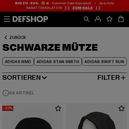
BIS ZU -65%
😲💥 Summer Sale Reloaded — absolute
Zum
Zum
Zum
RABATTESKALATION ❯❯
ZUM SALE
❮❮
Inhalt
Fußzeile
Produktraster
springen
springen
springen
ZURÜCK
SCHWARZE MÜTZE
ADIDAS NMD
ADIDAS STAN SMITH
ADIDAS SWIFT RUN
SORTIEREN
FILTER
BELIEBTESTE
68 ARTIKEL
-33%