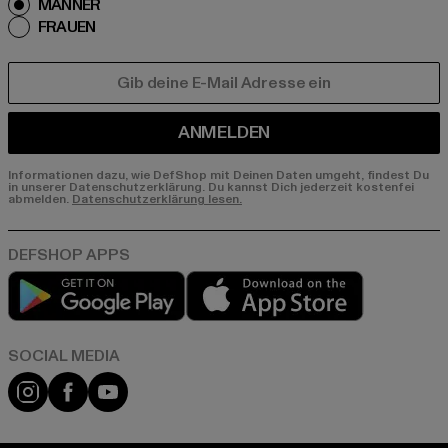
MÄNNER
FRAUEN
E-MAIL
ANMELDEN
Informationen dazu, wie DefShop mit Deinen Daten umgeht, findest Du
in unserer Datenschutzerklärung. Du kannst Dich jederzeit kostenfei
abmelden.
Datenschutzerklärung lesen.
Play market
App store
Instagram
Facebook
YouTube