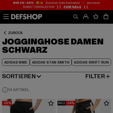
BIS ZU -65%
😲💥 Summer Sale Reloaded — absolute
Zum
Zum
Zum
RABATTESKALATION ❯❯
ZUM SALE
❮❮
Inhalt
Fußzeile
Produktraster
springen
springen
springen
ZURÜCK
JOGGINGHOSE DAMEN
SCHWARZ
ADIDAS NMD
ADIDAS STAN SMITH
ADIDAS SWIFT RUN
SORTIEREN
FILTER
BELIEBTESTE
14 ARTIKEL
-56%
NEU
-54%