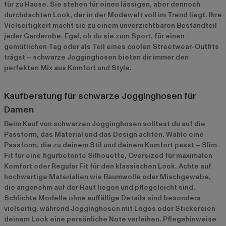
für zu Hause. Sie stehen für einen lässigen, aber dennoch
durchdachten Look, der in der Modewelt voll im Trend liegt. Ihre
Vielseitigkeit macht sie zu einem unverzichtbaren Bestandteil
jeder Garderobe. Egal, ob du sie zum Sport, für einen
gemütlichen Tag oder als Teil eines coolen Streetwear-Outfits
trägst – schwarze Jogginghosen bieten dir immer den
perfekten Mix aus Komfort und Style.
Kaufberatung für schwarze Jogginghosen für
Damen
Beim Kauf von schwarzen Jogginghosen solltest du auf die
Passform, das Material und das Design achten. Wähle eine
Passform, die zu deinem Stil und deinem Komfort passt – Slim
Fit für eine figurbetonte Silhouette, Oversized für maximalen
Komfort oder Regular Fit für den klassischen Look. Achte auf
hochwertige Materialien wie Baumwolle oder Mischgewebe,
die angenehm auf der Haut liegen und pflegeleicht sind.
Schlichte Modelle ohne auffällige Details sind besonders
vielseitig, während Jogginghosen mit Logos oder Stickereien
deinem Look eine persönliche Note verleihen. Pflegehinweise