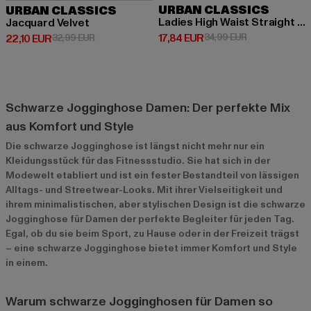
URBAN CLASSICS
URBAN CLASSICS
Ladies High Waist Straight Velvet
Jacquard Velvet
Derzeitiger Preis: 17,84 EUR
Aktionspreis: 
17,84 EUR
34,99 EUR
Derzeitiger Preis: 22,10 EUR
Aktionspreis: 32,99 EUR
22,10 EUR
32,99 EUR
Schwarze Jogginghose Damen: Der perfekte Mix
aus Komfort und Style
Die schwarze Jogginghose ist längst nicht mehr nur ein
Kleidungsstück für das Fitnessstudio. Sie hat sich in der
Modewelt etabliert und ist ein fester Bestandteil von lässigen
Alltags- und Streetwear-Looks. Mit ihrer Vielseitigkeit und
ihrem minimalistischen, aber stylischen Design ist die schwarze
Jogginghose für Damen der perfekte Begleiter für jeden Tag.
Egal, ob du sie beim Sport, zu Hause oder in der Freizeit trägst
– eine schwarze Jogginghose bietet immer Komfort und Style
in einem.
Warum schwarze Jogginghosen für Damen so