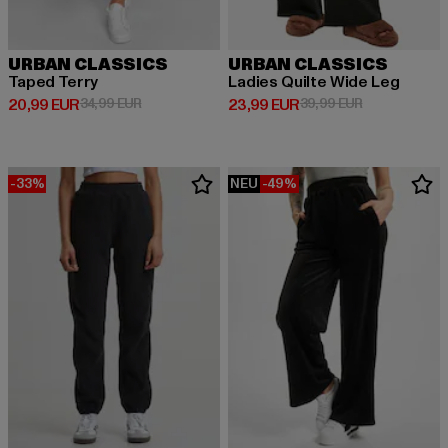
URBAN CLASSICS
URBAN CLASSICS
Taped Terry
Ladies Quilte Wide Leg
Derzeitiger Preis: 20,99 EUR
Aktionspreis: 34,99 EUR
Derzeitiger Preis: 23,99 EUR
Aktionspreis:
20,99 EUR
34,99 EUR
23,99 EUR
39,99 EUR
-33%
NEU
-49%