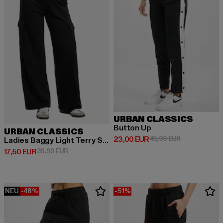
URBAN CLASSICS
Button Up
URBAN CLASSICS
Derzeitiger Preis: 23,00 EUR
Aktionspreis:
23,00 EUR
49,99 EUR
Ladies Baggy Light Terry Sweat Pants
Derzeitiger Preis: 17,50 EUR
Aktionspreis: 39,99 EUR
17,50 EUR
39,99 EUR
NEU
-48%
-51%