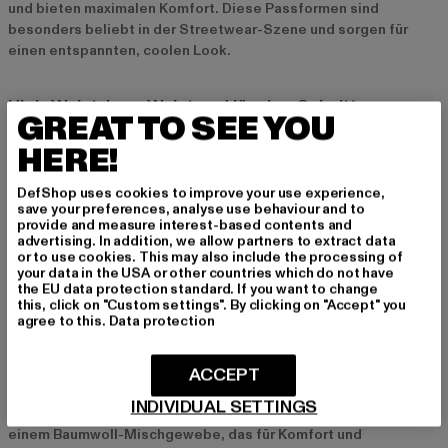
und bieten maximalen Komfort. Diese Passformen sind
besonders beliebt in der Streetwear-Szene und sorgen für
einen entspannten, coolen Look.
High-Waist, Low-Waist und lässige Schnitte
GREAT TO SEE YOU
Auch bei der Taillenhöhe gibt es viele Optionen: High-Waist
HERE!
Jogginghosen sind besonders im Trend, da sie die Taille
betonen und einen modernen Look kreieren. Low-Waist
DefShop uses cookies to improve your use experience,
Modelle sind perfekt für einen entspannten, sportlichen Stil.
save your preferences, analyse use behaviour and to
Lässig geschnittene Jogginghosen bieten viel
provide and measure interest-based contents and
Bewegungsfreiheit und eignen sich perfekt für
advertising. In addition, we allow partners to extract data
or to use cookies. This may also include the processing of
Freizeitaktivitäten oder entspannte Tage zu Hause. Egal,
your data in the USA or other countries which do not have
welche Passform du bevorzugst, schwarze Jogginghosen sind
the EU data protection standard. If you want to change
immer eine modische und bequeme Wahl.
this, click on "Custom settings". By clicking on "Accept" you
agree to this.
Data protection
Materialien und Qualität bei schwarzen
ACCEPT
Jogginghosen für Damen
INDIVIDUAL SETTINGS
Die meisten Jogginghosen bestehen aus Baumwolle oder
einem Baumwoll-Mischgewebe, das für Komfort und