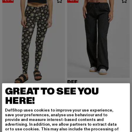
DEF
Lara
GREAT TO SEE YOU
URBAN CLASSICS
Derzeitiger Preis: 22,79 EUR
Aktionspreis:
22,79 EUR
39,99 EUR
Ladies Soft AOP
HERE!
Derzeitiger Preis: 14,99 EUR
Aktionspreis: 19,99 EUR
14,99 EUR
19,99 EUR
DefShop uses cookies to improve your use experience,
save your preferences, analyse use behaviour and to
provide and measure interest-based contents and
-53%
advertising. In addition, we allow partners to extract data
or to use cookies. This may also include the processing of