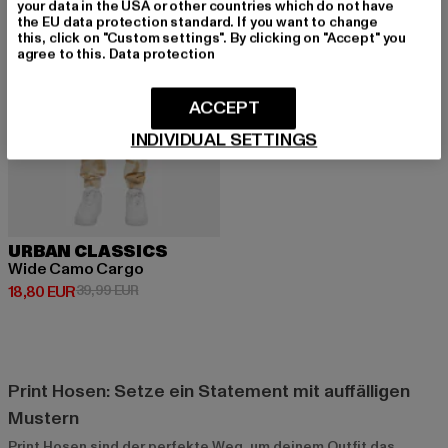
your data in the USA or other countries which do not have
the EU data protection standard. If you want to change
this, click on "Custom settings". By clicking on "Accept" you
agree to this.
Data protection
ACCEPT
INDIVIDUAL SETTINGS
URBAN CLASSICS
Wide Camo Cargo
Derzeitiger Preis: 18,80 EUR
Aktionspreis: 39,99 EUR
18,80 EUR
39,99 EUR
Print Hosen: Setze ein Statement mit auffälligen
Mustern
Print Hosen sind der perfekte Weg, um deinem Outfit das