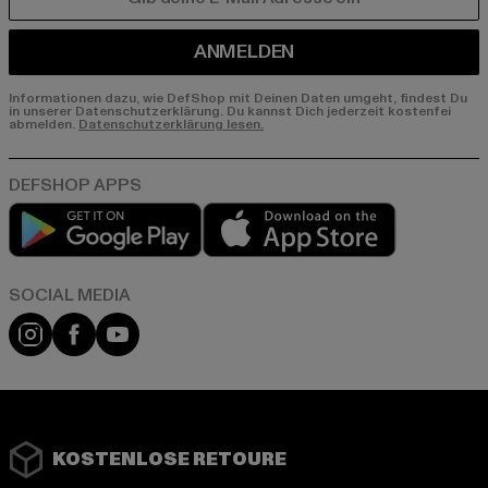
E-MAIL
ANMELDEN
Informationen dazu, wie DefShop mit Deinen Daten umgeht, findest Du
in unserer Datenschutzerklärung. Du kannst Dich jederzeit kostenfei
abmelden.
Datenschutzerklärung lesen.
Play market
App store
Instagram
Facebook
YouTube
KOSTENLOSE RETOURE