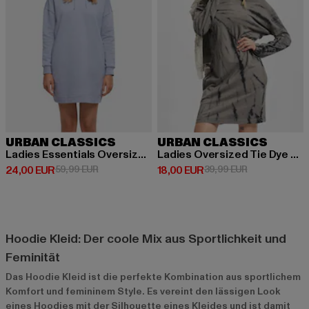
URBAN CLASSICS
URBAN CLASSICS
Ladies Essentials Oversized Terry
Ladies Oversized Tie Dye Hoody
Derzeitiger Preis: 24,00 EUR
Aktionspreis: 59,99 EUR
Derzeitiger Preis: 18,00 EUR
Aktionspreis: 
24,00 EUR
59,99 EUR
18,00 EUR
39,99 EUR
Hoodie Kleid: Der coole Mix aus Sportlichkeit und
Feminität
Das Hoodie Kleid ist die perfekte Kombination aus sportlichem
Komfort und femininem Style. Es vereint den lässigen Look
eines Hoodies mit der Silhouette eines Kleides und ist damit