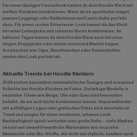
Für einen lässigen Freizeitlook kannst du dein Hoodie Kleid mit
weißen Sneakern kombinieren. Wenn du es sportlicher magst,
passen Leggings oder Radlerhosen und Laufschuhe perfekt
dazu. Für einen coolen Streetwear-Look kannst du das Kleid
mit einer Lederjacke und robusten Boots kombinieren. An
kälteren Tagen kannst du dein Hoodie Kleid auch mit einer
langen Steppjacke oder einem oversized Mantel tragen.
Accessoires wie Caps, Bauchtaschen oder Sonnenbrillen
runden den Look perfekt ab.
Aktuelle Trends bei Hoodie Kleidern
2024 stehen besonders minimalistische Designs und oversized
Schnitte bei Hoodie Kleidern im Fokus. Einfarbige Modelle in
neutralen Tönen wie Beige, Oliv oder Grau sind besonders
beliebt, da sie sich leicht kombinieren lassen. Kapuzenkleider
mit auffälligen Logos oder grafischen Prints sind ebenfalls im
Trend und sorgen für einen modernen, urbanen Look.
Nachhaltigkeit spielt weiterhin eine große Rolle – viele Marken
setzen auf umweltfreundliche Materialien wie recycelte
Baumwolle oder Bio-Stoffe, die nicht nur stylisch, sondern auch