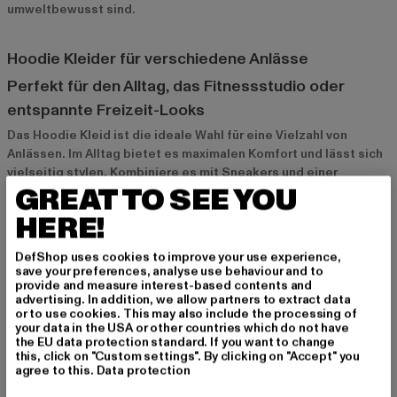
umweltbewusst sind.
Hoodie Kleider für verschiedene Anlässe
Perfekt für den Alltag, das Fitnessstudio oder
entspannte Freizeit-Looks
Das Hoodie Kleid ist die ideale Wahl für eine Vielzahl von
Anlässen. Im Alltag bietet es maximalen Komfort und lässt sich
vielseitig stylen. Kombiniere es mit Sneakers und einer
GREAT TO SEE YOU
Crossbody-Tasche für einen entspannten Freizeit-Look. Auch
im Fitnessstudio ist ein Hoodie Kleid eine stylische und
HERE!
bequeme Option – kombiniert mit Leggings und Sportschuhen
bietet es dir Bewegungsfreiheit und einen coolen Look. Für
DefShop uses cookies to improve your use experience,
einen lässigen Abend mit Freunden kannst du das Hoodie Kleid
save your preferences, analyse use behaviour and to
mit einer Jacke und Stiefeln kombinieren.
provide and measure interest-based contents and
advertising. In addition, we allow partners to extract data
or to use cookies. This may also include the processing of
your data in the USA or other countries which do not have
Die ideale Wahl für lässige, aber stylische Outfits
the EU data protection standard. If you want to change
this, click on "Custom settings". By clicking on "Accept" you
Hoodie Kleider sind die perfekte Kombination aus Komfort und
agree to this.
Data protection
Stil. Sie passen zu sportlichen und lässigen Outfits und bieten
dir die Flexibilität, deinen Look je nach Anlass anzupassen.