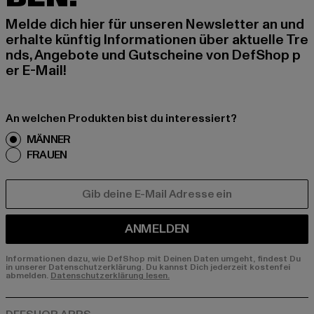
Melde dich hier für unseren Newsletter an und
erhalte künftig Informationen über aktuelle Tre
nds, Angebote und Gutscheine von DefShop p
er E-Mail!
An welchen Produkten bist du interessiert?
MÄNNER
FRAUEN
E-MAIL
ANMELDEN
Informationen dazu, wie DefShop mit Deinen Daten umgeht, findest Du
in unserer Datenschutzerklärung. Du kannst Dich jederzeit kostenfei
abmelden.
Datenschutzerklärung lesen.