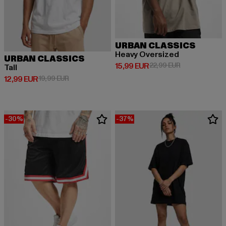
URBAN CLASSICS
Heavy Oversized
URBAN CLASSICS
Derzeitiger Preis: 15,99 EUR
Aktionspreis: 
15,99 EUR
22,99 EUR
Tall
Derzeitiger Preis: 12,99 EUR
Aktionspreis: 19,99 EUR
12,99 EUR
19,99 EUR
-30%
-37%