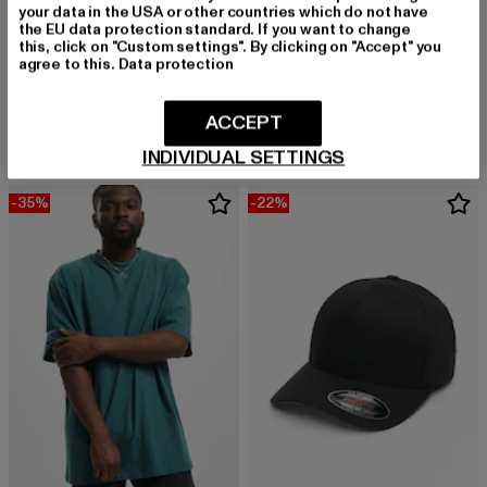
your data in the USA or other countries which do not have
the EU data protection standard. If you want to change
URBAN CLASSICS
this, click on "Custom settings". By clicking on "Accept" you
Heavy Oversized
agree to this.
Data protection
URBAN CLASSICS
Derzeitiger Preis: 15,99 EUR
Aktionspreis: 
15,99 EUR
22,99 EUR
Heavy Oversized
Derzeitiger Preis: 15,99 EUR
Aktionspreis: 22,99 EUR
15,99 EUR
22,99 EUR
ACCEPT
INDIVIDUAL SETTINGS
-35%
-22%