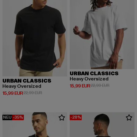
URBAN CLASSICS
Heavy Oversized
URBAN CLASSICS
Derzeitiger Preis: 15,99 EUR
Aktionspreis: 
15,99 EUR
22,99 EUR
Heavy Oversized
Derzeitiger Preis: 15,99 EUR
Aktionspreis: 22,99 EUR
15,99 EUR
22,99 EUR
NEU
-35%
-28%