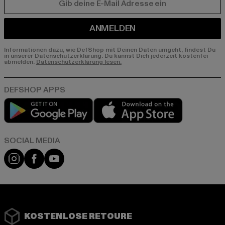
E-MAIL
ANMELDEN
Informationen dazu, wie DefShop mit Deinen Daten umgeht, findest Du
in unserer Datenschutzerklärung. Du kannst Dich jederzeit kostenfei
abmelden.
Datenschutzerklärung lesen.
Play market
App store
Instagram
Facebook
YouTube
KOSTENLOSE RETOURE