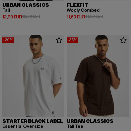
URBAN CLASSICS
FLEXFIT
Tall
Wooly Combed
Derzeitiger Preis: 12,99 EUR
Aktionspreis: 19,99 EUR
Derzeitiger Preis: 11,69 EUR
Aktionspreis: 1
12,99 EUR
19,99 EUR
11,69 EUR
14,99 EUR
-20%
-35%
STARTER BLACK LABEL
URBAN CLASSICS
Essential Oversize
Tall Tee