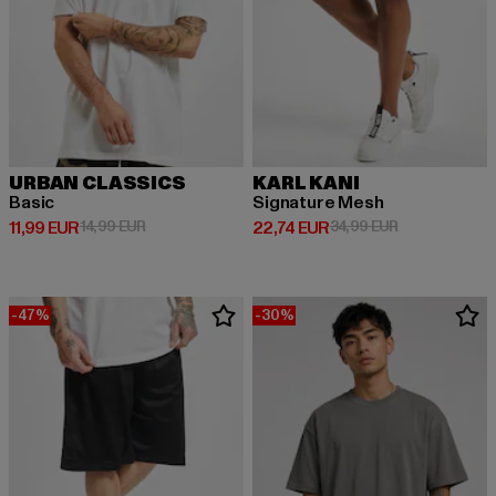
URBAN CLASSICS
KARL KANI
Basic
Signature Mesh
Derzeitiger Preis: 11,99 EUR
Aktionspreis: 14,99 EUR
Derzeitiger Preis: 22,74 EUR
Aktionspreis: 
11,99 EUR
14,99 EUR
22,74 EUR
34,99 EUR
-47%
-30%