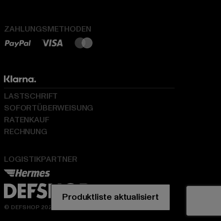
ZAHLUNGSMETHODEN
LASTSCHRIFT
SOFORTÜBERWEISUNG
RATENKAUF
RECHNUNG
LOGISTIKPARTNER
© DEFSHOP 2026. Alle Rechte vorbehalten