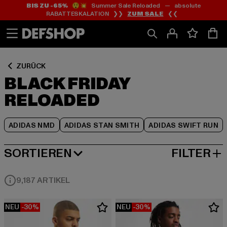
BIS ZU -65%
😲💥 Summer Sale Reloaded — absolute
Zum
Zum
Zum
RABATTESKALATION ❯❯
ZUM SALE
❮❮
Inhalt
Fußzeile
Produktraster
springen
springen
springen
ZURÜCK
BLACK FRIDAY
RELOADED
ADIDAS NMD
ADIDAS STAN SMITH
ADIDAS SWIFT RUN
SORTIEREN
FILTER
BELIEBTESTE
9,187 ARTIKEL
NEU
-30%
NEU
-30%