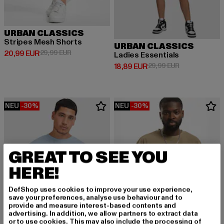
URBAN CLASSICS
Stripes Mesh Shorts
URBAN CLASSICS
Derzeitiger Preis: 20,99 EUR
Aktionspreis: 29,99 EUR
20,99 EUR
29,99 EUR
Ladies Essentials
Derzeitiger Preis: 18,89 EUR
Aktionspreis: 
18,89 EUR
29,99 EUR
NEU
-30%
NEU
-30%
GREAT TO SEE YOU
HERE!
DefShop uses cookies to improve your use experience,
save your preferences, analyse use behaviour and to
provide and measure interest-based contents and
advertising. In addition, we allow partners to extract data
or to use cookies. This may also include the processing of