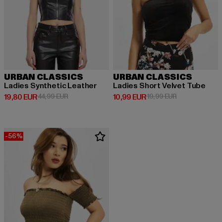
URBAN CLASSICS
URBAN CLASSICS
Ladies Synthetic Leather
Ladies Short Velvet Tube
Derzeitiger Preis: 19,80 EUR
Aktionspreis: 44,99 EUR
Derzeitiger Preis: 10,99 EUR
Aktionspreis: 
19,80 EUR
44,99 EUR
10,99 EUR
19,99 EUR
-56%