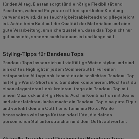
für den Alltag. Elastan sorgt für die nötige Flexibilität und
Passform, während Polyester oft bei sportlicher Kleidung
verwendet wird, da es feuchtigkeitsableitend und pflegeleicht
ist. Achte beim Kauf auf die Qualität der Materialien und eine
gute Verarbeitung, um sicherzustellen, dass das Top nicht nur
gut aussieht, sondern auch bequem ist und lange hält.
Styling-Tipps für Bandeau Tops
Bandeau Tops lassen sich auf vielfältige Weise stylen und sind
ein echtes Highlight in jedem Sommeroutfit. Für einen
entspannten Alltagslook kannst du ein schlichtes Bandeau Top
mit High-Waist-Shorts und Sandalen kombinieren. Möchtest du
einen eleganteren Look kreieren, trage ein Bandeau Top mit
einem Maxirock und High Heels. Auch in Kombination mit Jeans
und einer leichten Jacke macht ein Bandeau Top eine gute Figur
und verleiht deinem Outfit eine feminine Note. Wähle
Accessoires wie lange Ketten oder Hüte, die deinen
persönlichen Stil unterstreichen und dein Outfit aufwerten.
Aktuelle Trends und Designs bei Bandeau Tops