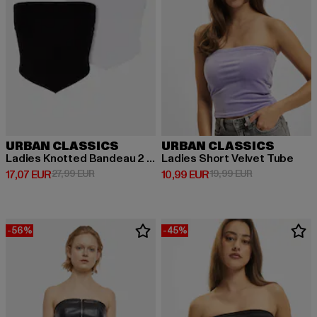
URBAN CLASSICS
URBAN CLASSICS
Ladies Knotted Bandeau 2 Pack
Ladies Short Velvet Tube
Derzeitiger Preis: 17,07 EUR
Aktionspreis: 27,99 EUR
Derzeitiger Preis: 10,99 EUR
Aktionspreis: 
17,07 EUR
27,99 EUR
10,99 EUR
19,99 EUR
-56%
-45%