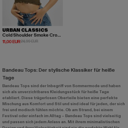
URBAN CLASSICS
Cold Shoulder Smoke Cropped
Derzeitiger Preis: 11,00 EUR
Aktionspreis: 24,99 EUR
11,00 EUR
24,99 EUR
Bandeau Tops: Der stylische Klassiker für heiße
Tage
Bandeau Tops sind der Inbegriff von Sommermode und haben
sich als unverzichtbares Kleidungsstück für heiße Tage
etabliert. Diese trägerlosen Oberteile bieten eine perfekte
Mischung aus Komfort und Stil und sind ideal für jeden, der sich
frei und modisch fühlen möchte. Ob am Strand, bei einem
Festival oder einfach im Alltag – Bandeau Tops sind vielseitig
und passen sich jedem Anlass an. Mit ihrem minimalistischen
Design und ihrer Vielseitigkeit sind sie die perfekte Wahl für