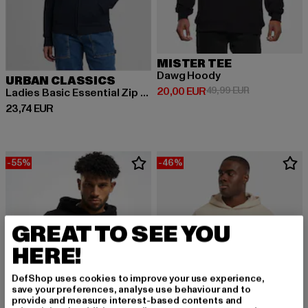
MISTER TEE
Dawg Hoody
URBAN CLASSICS
Derzeitiger Preis: 20,00 EUR
Aktionspreis:
20,00 EUR
49,99 EUR
Ladies Basic Essential Zip Hoody
Derzeitiger Preis: 23,74 EUR
23,74 EUR
-55%
-46%
GREAT TO SEE YOU
HERE!
DefShop uses cookies to improve your use experience,
save your preferences, analyse use behaviour and to
provide and measure interest-based contents and