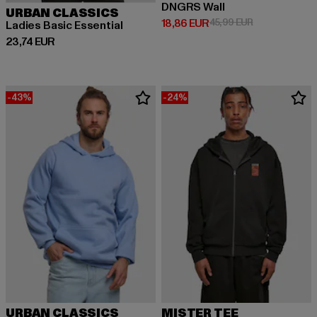
DNGRS Wall
URBAN CLASSICS
Derzeitiger Preis: 18,86 EUR
Aktionspreis: 
18,86 EUR
45,99 EUR
Ladies Basic Essential
Derzeitiger Preis: 23,74 EUR
23,74 EUR
-43%
-24%
URBAN CLASSICS
MISTER TEE