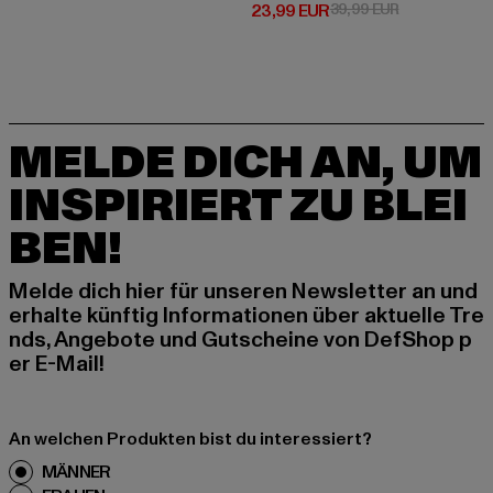
Derzeitiger Preis: 23,99 EUR
Aktionspreis:
23,99 EUR
39,99 EUR
MELDE DICH AN, UM
INSPIRIERT ZU BLEI
BEN!
Melde dich hier für unseren Newsletter an und
erhalte künftig Informationen über aktuelle Tre
nds, Angebote und Gutscheine von DefShop p
er E-Mail!
An welchen Produkten bist du interessiert?
MÄNNER