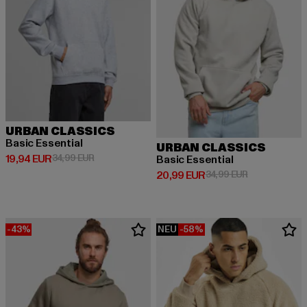
URBAN CLASSICS
Basic Essential
URBAN CLASSICS
Derzeitiger Preis: 19,94 EUR
Aktionspreis: 34,99 EUR
19,94 EUR
34,99 EUR
Basic Essential
Derzeitiger Preis: 20,99 EUR
Aktionspreis:
20,99 EUR
34,99 EUR
-43%
NEU
-58%