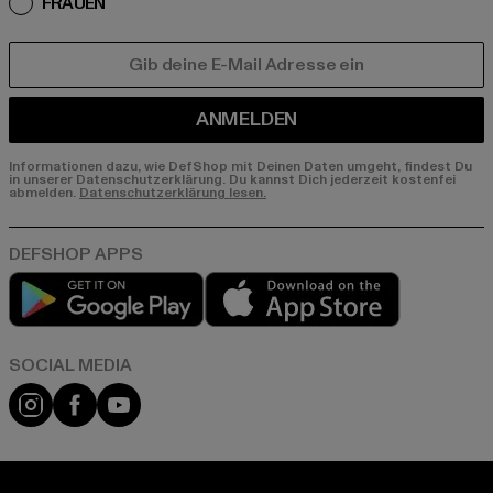
FRAUEN
E-MAIL
ANMELDEN
Informationen dazu, wie DefShop mit Deinen Daten umgeht, findest Du
in unserer Datenschutzerklärung. Du kannst Dich jederzeit kostenfei
abmelden.
Datenschutzerklärung lesen.
Play market
App store
Instagram
Facebook
YouTube