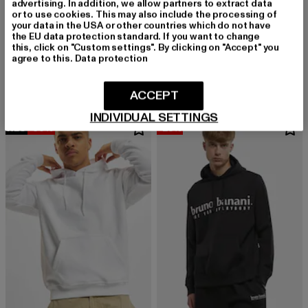
advertising. In addition, we allow partners to extract data
or to use cookies. This may also include the processing of
your data in the USA or other countries which do not have
the EU data protection standard. If you want to change
MISTER TEE
URBAN CLASSICS
this, click on "Custom settings". By clicking on "Accept" you
Easy Sign
Basic Essential
agree to this.
Data protection
Derzeitiger Preis: 18,00 EUR
Aktionspreis: 39,99 EUR
Derzeitiger Preis: 18,89 EUR
Aktionspreis: 
18,00 EUR
39,99 EUR
18,89 EUR
34,99 EUR
ACCEPT
INDIVIDUAL SETTINGS
NEU
-60%
-23%