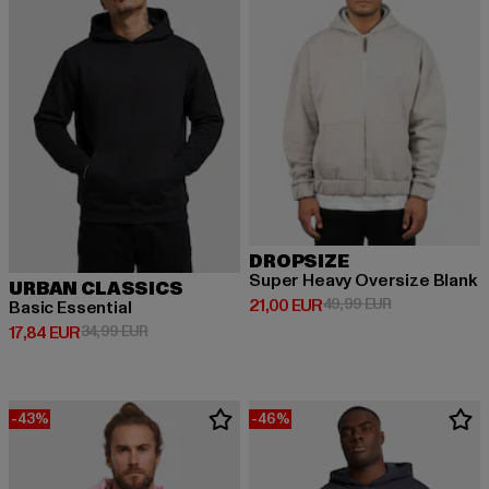
DROPSIZE
Super Heavy Oversize Blank
URBAN CLASSICS
Derzeitiger Preis: 21,00 EUR
Aktionspreis: 
21,00 EUR
49,99 EUR
Basic Essential
Derzeitiger Preis: 17,84 EUR
Aktionspreis: 34,99 EUR
17,84 EUR
34,99 EUR
-43%
-46%