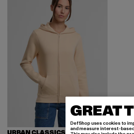
GREAT T
DefShop uses cookies to imp
and measure interest-based c
URBAN CLASSICS
This may also include the pr