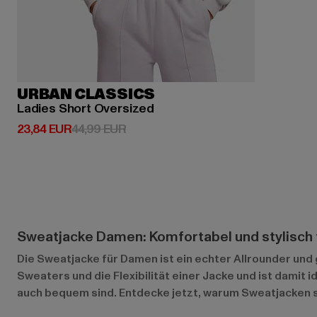
URBAN CLASSICS
Ladies Short Oversized
Derzeitiger Preis: 23,84 EUR
Aktionspreis: 44,99 EUR
23,84 EUR
44,99 EUR
Sweatjacke Damen: Komfortabel und stylisch 
Die Sweatjacke für Damen ist ein echter Allrounder und 
Sweaters und die Flexibilität einer Jacke und ist damit
auch bequem sind. Entdecke jetzt, warum Sweatjacken so 