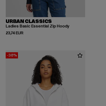
URBAN CLASSICS
Ladies Basic Essential Zip Hoody
Derzeitiger Preis: 23,74 EUR
23,74 EUR
-38%