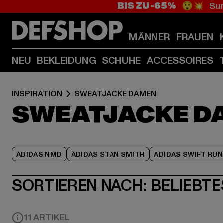
BIS ZU -65%
😲💥 Sum
MÄNNER
FRAUEN
NEU
BEKLEIDUNG
SCHUHE
ACCESSOIRES
INSPIRATION
SWEATJACKE DAMEN
SWEATJACKE D
ADIDAS NMD
ADIDAS STAN SMITH
ADIDAS SWIFT RUN
SORTIEREN NACH:
BELIEBTE
11 ARTIKEL