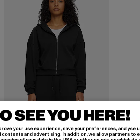
O SEE YOU HERE!
URBAN CLASSICS
rove your use experience, save your preferences, analyse u
Ladies Cozy Short Zip
ontents and advertising. In addition, we allow partners to e
ocessing of your data in the USA or other countries which do 