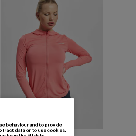
se behaviour and to provide
xtract data or to use cookies.
ONLY
not have the EU data