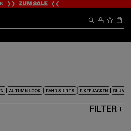
ION ❯❯
ZUM SALE
❮❮
EN
AUTUMN LOOK
BAND SHIRTS
BIKERJACKEN
BLUME
FILTER