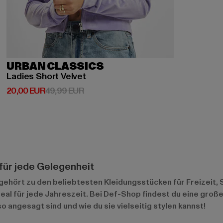
URBAN CLASSICS
Ladies Short Velvet
Derzeitiger Preis: 20,00 EUR
Aktionspreis: 49,99 EUR
20,00 EUR
49,99 EUR
für jede Gelegenheit
gehört zu den beliebtesten Kleidungsstücken für Freizeit, S
 ideal für jede Jahreszeit. Bei Def-Shop findest du eine gro
angesagt sind und wie du sie vielseitig stylen kannst!