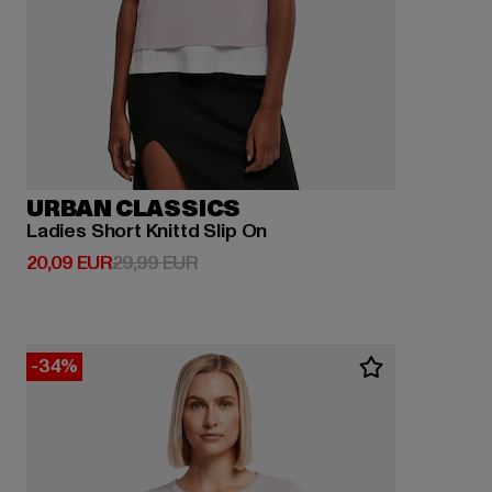
URBAN CLASSICS
Ladies Short Knittd Slip On
Derzeitiger Preis: 20,09 EUR
Aktionspreis: 29,99 EUR
20,09 EUR
29,99 EUR
-34%