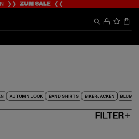
ION ❯❯
ZUM SALE
❮❮
EN
AUTUMN LOOK
BAND SHIRTS
BIKERJACKEN
BLUME
FILTER