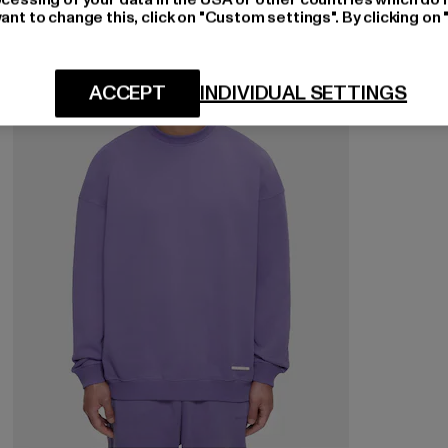
ant to change this, click on "Custom settings". By clicking on 
-29%
ACCEPT
INDIVIDUAL SETTINGS