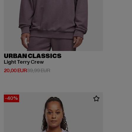
URBAN CLASSICS
Light Terry Crew
Derzeitiger Preis: 20,00 EUR
Aktionspreis: 39,99 EUR
20,00 EUR
39,99 EUR
-40%