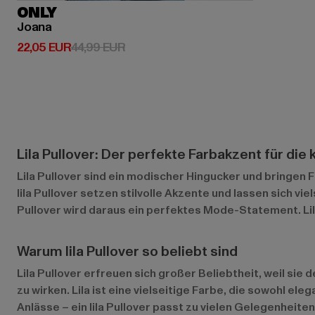
ONLY
Joana
Derzeitiger Preis: 22,05 EUR
Aktionspreis: 44,99 EUR
22,05 EUR
44,99 EUR
Lila Pullover: Der perfekte Farbakzent für die 
Lila Pullover sind ein modischer Hingucker und bringen 
lila Pullover setzen stilvolle Akzente und lassen sich vi
Pullover wird daraus ein perfektes Mode-Statement. Lila
Warum lila Pullover so beliebt sind
Lila Pullover erfreuen sich großer Beliebtheit, weil sie
zu wirken. Lila ist eine vielseitige Farbe, die sowohl el
Anlässe – ein lila Pullover passt zu vielen Gelegenheite