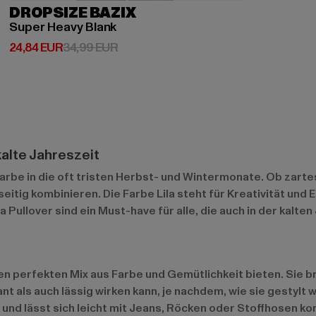
DROPSIZE BAZIX
Super Heavy Blank
Derzeitiger Preis: 24,84 EUR
Aktionspreis: 34,99 EUR
24,84 EUR
34,99 EUR
kalte Jahreszeit
Farbe in die oft tristen Herbst- und Wintermonate. Ob zartes
elseitig kombinieren. Die Farbe Lila steht für Kreativität un
 Pullover sind ein Must-have für alle, die auch in der kal
 den perfekten Mix aus Farbe und Gemütlichkeit bieten. Sie b
egant als auch lässig wirken kann, je nachdem, wie sie gestyl
n und lässt sich leicht mit Jeans, Röcken oder Stoffhosen ko