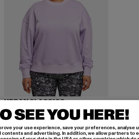
URBAN CLASSICS
Ladies Oversized
O SEE YOU HERE!
Derzeitiger Preis: 23,99 EUR
Aktionspreis: 39,99 EUR
23,99 EUR
39,99 EUR
rove your use experience, save your preferences, analyse u
ontents and advertising. In addition, we allow partners to e
ocessing of your data in the USA or other countries which do 