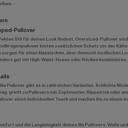
eihen.
ern
opped-Pullover
rfekten Stil für deinen Look findest. Oversized-Pullover sin
Rollkragenpullover bieten zusätzlichen Schutz vor der Kält
n sorgen für einen klassischen, aber dennoch modischen L
onders gut mit High-Waist-Hosen oder Röcken kombinieren.
ails
lila Pullover gibt es in zahlreichen Varianten. Schlichte Mod
ag, greift zu Pullovern mit Zopfmuster, Rippstrick oder a
ullover einen individuellen Touch und machen ihn zu einem e
mfort und die Langlebigkeit deines lila Pullovers. Wolle u