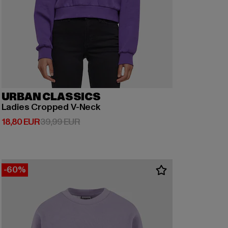
URBAN CLASSICS
Ladies Cropped V-Neck
Derzeitiger Preis: 18,80 EUR
Aktionspreis: 39,99 EUR
18,80 EUR
39,99 EUR
-60%