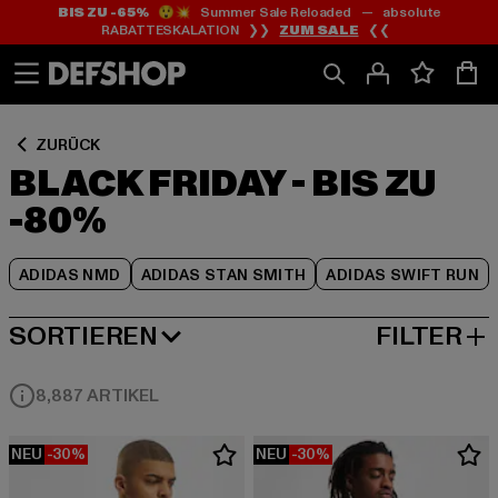
BIS ZU -65%
😲💥 Summer Sale Reloaded — absolute
Zum
Zum
Zum
RABATTESKALATION ❯❯
ZUM SALE
❮❮
Inhalt
Fußzeile
Produktraster
springen
springen
springen
ZURÜCK
BLACK FRIDAY - BIS ZU
-80%
ADIDAS NMD
ADIDAS STAN SMITH
ADIDAS SWIFT RUN
SORTIEREN
FILTER
BELIEBTESTE
8,887 ARTIKEL
NEU
-30%
NEU
-30%