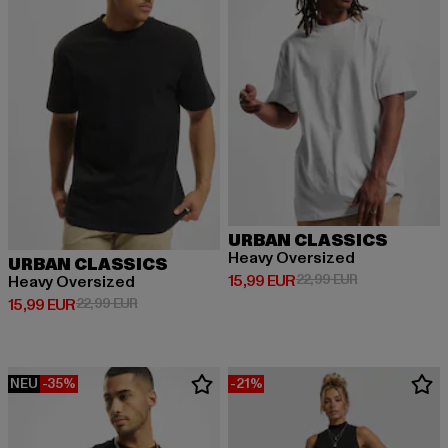
URBAN CLASSICS
Heavy Oversized
URBAN CLASSICS
Derzeitiger Preis: 15,99 EUR
Aktionspreis: 
15,99 EUR
22,99 EUR
Heavy Oversized
Derzeitiger Preis: 15,99 EUR
Aktionspreis: 22,99 EUR
15,99 EUR
22,99 EUR
NEU
-35%
-21%