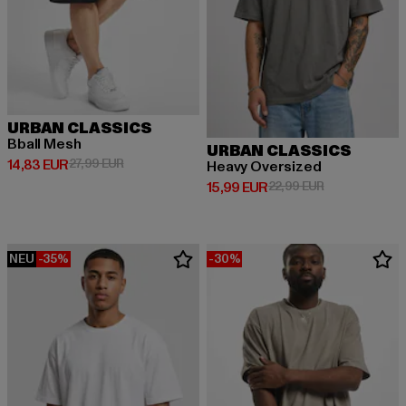
URBAN CLASSICS
Bball Mesh
URBAN CLASSICS
Derzeitiger Preis: 14,83 EUR
Aktionspreis: 27,99 EUR
14,83 EUR
27,99 EUR
Heavy Oversized
Derzeitiger Preis: 15,99 EUR
Aktionspreis: 
15,99 EUR
22,99 EUR
NEU
-35%
-30%