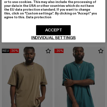
or to use cookies. This may also include the processing of
your data in the USA or other countries which do not have
the EU data protection standard. If you want to change
this, click on "Custom settings". By clicking on "Accept" you
URBAN CLASSICS
agree to this.
Data protection
Stripes Mesh Shorts
URBAN CLASSICS
Derzeitiger Preis: 20,99 EUR
Aktionspreis: 29,99 EUR
20,99 EUR
29,99 EUR
Heavy Oversized
ACCEPT
Derzeitiger Preis: 15,99 EUR
Aktionspreis: 
15,99 EUR
22,99 EUR
INDIVIDUAL SETTINGS
NEU
-30%
-35%