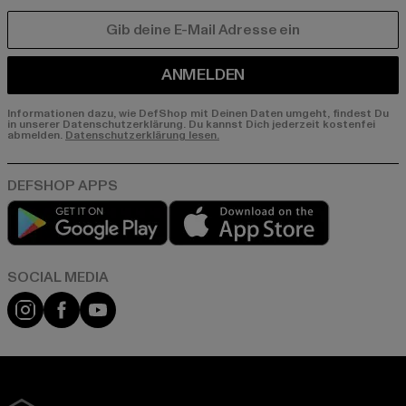
E-MAIL
ANMELDEN
Informationen dazu, wie DefShop mit Deinen Daten umgeht, findest Du
in unserer Datenschutzerklärung. Du kannst Dich jederzeit kostenfei
abmelden.
Datenschutzerklärung lesen.
Play market
App store
Instagram
Facebook
YouTube