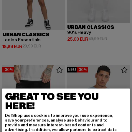
URBAN CLASSICS
90's Heavy
URBAN CLASSICS
Derzeitiger Preis: 25,00 EUR
Aktionspreis:
25,00 EUR
49,99 EUR
Ladies Essentials
Derzeitiger Preis: 18,89 EUR
Aktionspreis: 29,99 EUR
18,89 EUR
29,99 EUR
-30%
NEU
-30%
GREAT TO SEE YOU
HERE!
DefShop uses cookies to improve your use experience,
save your preferences, analyse use behaviour and to
provide and measure interest-based contents and
advertising. In addition, we allow partners to extract data