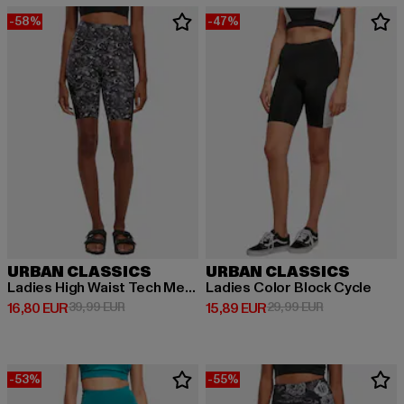
-58%
-47%
URBAN CLASSICS
URBAN CLASSICS
Ladies High Waist Tech Mesh Aop Cycle
Ladies Color Block Cycle
Derzeitiger Preis: 16,80 EUR
Aktionspreis: 39,99 EUR
Derzeitiger Preis: 15,89 EUR
Aktionspreis: 
16,80 EUR
39,99 EUR
15,89 EUR
29,99 EUR
-53%
-55%