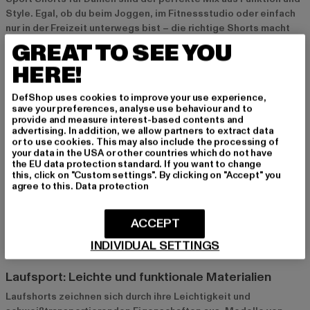
Style. Egal, ob du beim Joggen, im Fitnessstudio oder einfach
nur in der Freizeit unterwegs bist – die richtige Shorts macht
den Unterschied. Bei Def-Shop findest du eine große Auswahl
GREAT TO SEE YOU
an Modellen, die sowohl in Sachen Funktionalität als auch Optik
HERE!
überzeugen. Entdecke, wie vielseitig und trendig Sport Shorts
sein können und finde die passende für deinen Lifestyle.
DefShop uses cookies to improve your use experience,
save your preferences, analyse use behaviour and to
provide and measure interest-based contents and
Die richtigen Shorts für jede Sportart finden
advertising. In addition, we allow partners to extract data
or to use cookies. This may also include the processing of
Fitness und Gym: Passgenau und atmungsaktiv
your data in the USA or other countries which do not have
the EU data protection standard. If you want to change
Fürs Training im Gym oder intensive Fitness-Workouts eignen
this, click on "Custom settings". By clicking on "Accept" you
sich besonders eng anliegende Modelle, wie
agree to this.
Data protection
Kompressionsshorts. Sie bieten dir volle Bewegungsfreiheit
und sorgen dafür, dass du dich auf dein Training konzentrieren
ACCEPT
kannst. Durch atmungsaktive Materialien bleibt deine Haut
trocken und kühl, selbst wenn du ins Schwitzen kommst.
INDIVIDUAL SETTINGS
Laufsport: Leichte und funktionale Materialien
Laufshorts zeichnen sich durch ihre Leichtigkeit und