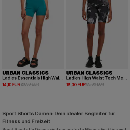
URBAN CLASSICS
URBAN CLASSICS
Ladies Essentials High Waist Cycle Hot
Ladies High Waist Tech Mesh Aop Cycle
Derzeitiger Preis: 14,10 EUR
Aktionspreis: 29,99 EUR
Derzeitiger Preis: 18,00 EUR
Aktionspreis: 
14,10 EUR
29,99 EUR
18,00 EUR
39,99 EUR
Sport Shorts Damen: Dein idealer Begleiter für
Fitness und Freizeit
Sport Shorts für Damen sind der perfekte Mix aus Funktion und