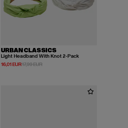
URBAN CLASSICS
Light Headband With Knot 2-Pack
Derzeitiger Preis: 16,01 EUR
Aktionspreis: 17,99 EUR
16,01 EUR
17,99 EUR