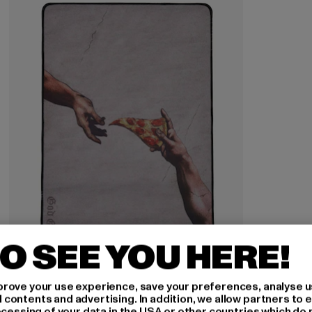
O SEE YOU HERE!
rove your use experience, save your preferences, analyse u
ontents and advertising. In addition, we allow partners to e
MISTER TEE
ocessing of your data in the USA or other countries which do 