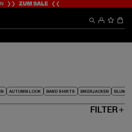
ION ❯❯
ZUM SALE
❮❮
EN
AUTUMN LOOK
BAND SHIRTS
BIKERJACKEN
BLUME
FILTER