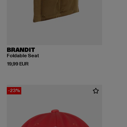
BRANDIT
Foldable Seat
Derzeitiger Preis: 19,99 EUR
19,99 EUR
-23%