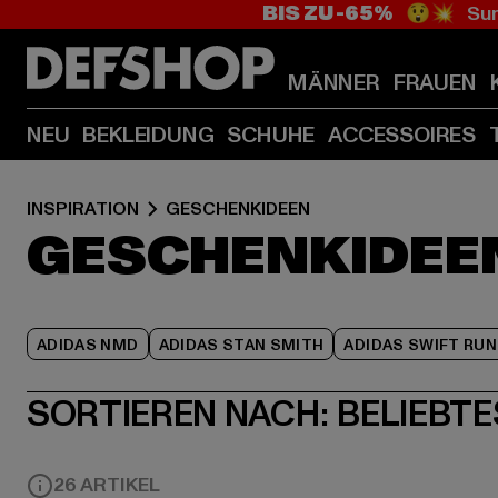
BIS ZU -65%
😲💥 Sum
MÄNNER
FRAUEN
NEU
BEKLEIDUNG
SCHUHE
ACCESSOIRES
INSPIRATION
GESCHENKIDEEN
GESCHENKIDEE
ADIDAS NMD
ADIDAS STAN SMITH
ADIDAS SWIFT RUN
SORTIEREN NACH:
BELIEBTE
26 ARTIKEL