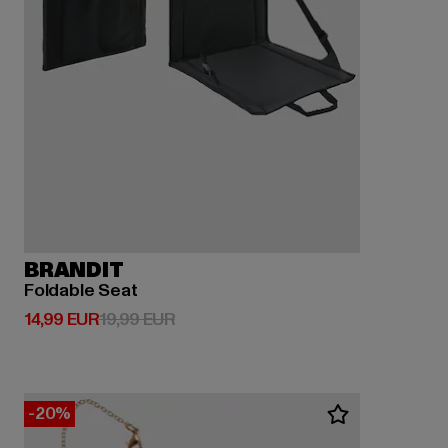
BRANDIT
Foldable Seat
Derzeitiger Preis: 14,99 EUR
Aktionspreis: 19,99 EUR
14,99 EUR
19,99 EUR
-20%