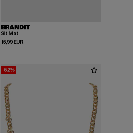
BRANDIT
Sit Mat
Derzeitiger Preis: 15,99 EUR
15,99 EUR
-52%