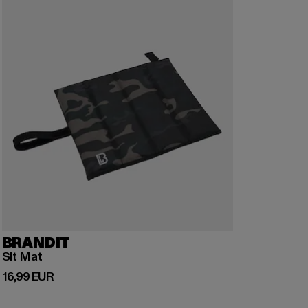
BRANDIT
Sit Mat
Derzeitiger Preis: 16,99 EUR
16,99 EUR