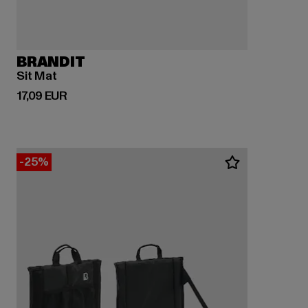
BRANDIT
Sit Mat
Derzeitiger Preis: 17,09 EUR
17,09 EUR
-25%