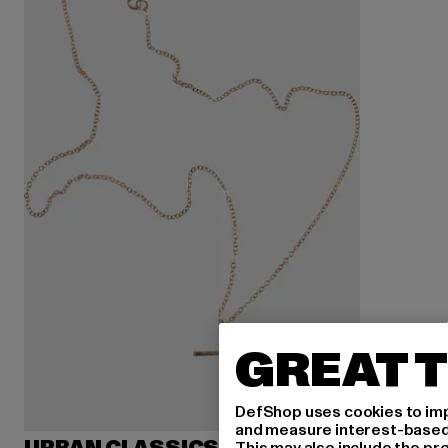
GREAT T
DefShop uses cookies to imp
and measure interest-based c
This may also include the pr