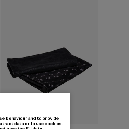
se behaviour and to provide
xtract data or to use cookies.
MISTER TEE
not have the EU data