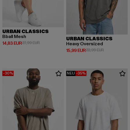
URBAN CLASSICS
Bball Mesh
URBAN CLASSICS
Derzeitiger Preis: 14,83 EUR
Aktionspreis: 27,99 EUR
14,83 EUR
27,99 EUR
Heavy Oversized
Derzeitiger Preis: 15,99 EUR
Aktionspreis: 
15,99 EUR
22,99 EUR
-30%
NEU
-35%