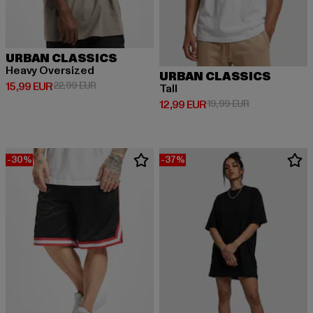
URBAN CLASSICS
Heavy Oversized
URBAN CLASSICS
Derzeitiger Preis: 15,99 EUR
Aktionspreis: 22,99 EUR
15,99 EUR
22,99 EUR
Tall
Derzeitiger Preis: 12,99 EUR
Aktionspreis: 
12,99 EUR
19,99 EUR
-30%
-37%