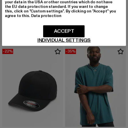
your data in the USA or other countries which do not have
the EU data protection standard. If you want to change
URBAN CLASSICS
this, click on "Custom settings". By clicking on "Accept" you
Heavy Oversized
agree to this.
Data protection
URBAN CLASSICS
Derzeitiger Preis: 15,99 EUR
Aktionspreis: 
15,99 EUR
22,99 EUR
Heavy Oversized
Derzeitiger Preis: 15,99 EUR
Aktionspreis: 22,99 EUR
15,99 EUR
22,99 EUR
ACCEPT
INDIVIDUAL SETTINGS
-22%
-35%