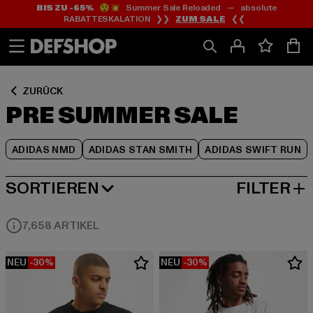
BIS ZU -65%
😲💥 Summer Sale Reloaded — absolute
Zum
Zum
Zum
RABATTESKALATION ❯❯
ZUM SALE
❮❮
Inhalt
Fußzeile
Produktraster
springen
springen
springen
ZURÜCK
PRE SUMMER SALE
ADIDAS NMD
ADIDAS STAN SMITH
ADIDAS SWIFT RUN
SORTIEREN
FILTER
BELIEBTESTE
7,658 ARTIKEL
NEU
-30%
NEU
-30%