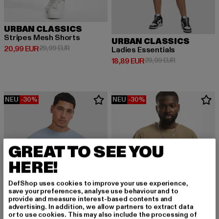
URBAN CLASSICS
Stripes Mesh Shorts
URBAN CLASSICS
Derzeitiger Preis: 20,99 EUR
Aktionspreis: 29,99 EUR
20,99 EUR
29,99 EUR
Ladies Essentials
Derzeitiger Preis: 18,89 EUR
Aktionspreis: 
18,89 EUR
29,99 EUR
NEU
-30%
NEU
-30%
GREAT TO SEE YOU
HERE!
DefShop uses cookies to improve your use experience,
save your preferences, analyse use behaviour and to
provide and measure interest-based contents and
advertising. In addition, we allow partners to extract data
or to use cookies. This may also include the processing of