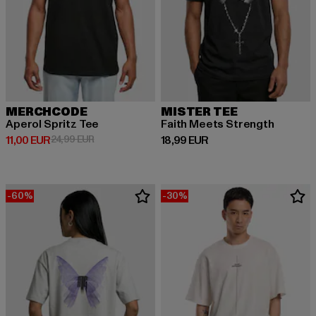
MERCHCODE
MISTER TEE
Aperol Spritz Tee
Faith Meets Strength
Derzeitiger Preis: 11,00 EUR
Aktionspreis: 24,99 EUR
Derzeitiger Preis: 18,99 EUR
11,00 EUR
24,99 EUR
18,99 EUR
-60%
-30%