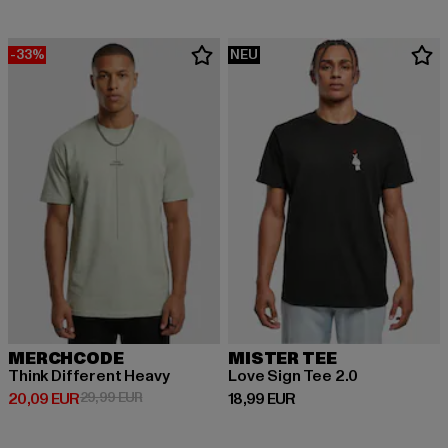
-33%
NEU
MERCHCODE
MISTER TEE
Think Different Heavy
Love Sign Tee 2.0
Derzeitiger Preis: 20,09 EUR
Aktionspreis: 29,99 EUR
Derzeitiger Preis: 18,99 EUR
20,09 EUR
29,99 EUR
18,99 EUR