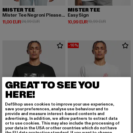
MISTER TEE
MISTER TEE
Mister Tee Negroni Please Tee
Easy Sign
Derzeitiger Preis: 11,00 EUR
Aktionspreis: 24,99 EUR
Derzeitiger Preis: 10,99 EUR
Aktionspreis: 
11,00 EUR
24,99 EUR
10,99 EUR
19,99 EUR
-16%
GREAT TO SEE YOU
HERE!
DefShop uses cookies to improve your use experience,
save your preferences, analyse use behaviour and to
provide and measure interest-based contents and
advertising. In addition, we allow partners to extract data
or to use cookies. This may also include the processing of
your data in the USA or other countries which do not have
the EU data protection standard. If you want to change