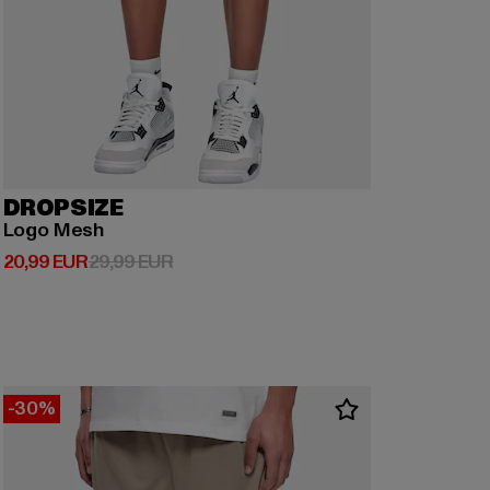
DROPSIZE
Logo Mesh
Derzeitiger Preis: 20,99 EUR
Aktionspreis: 29,99 EUR
20,99 EUR
29,99 EUR
-30%