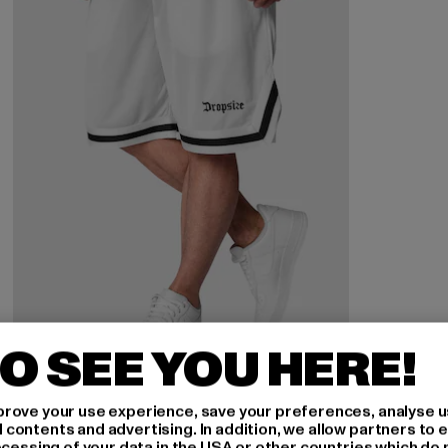
O SEE YOU HERE!
DROPSIZE
rove your use experience, save your preferences, analyse u
Logo Mesh
ontents and advertising. In addition, we allow partners to e
ocessing of your data in the USA or other countries which do 