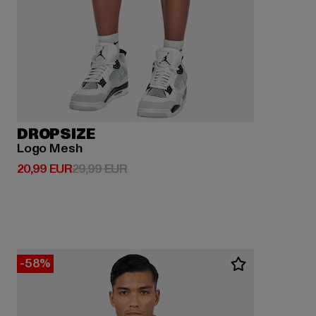
DROPSIZE
Logo Mesh
Derzeitiger Preis: 20,99 EUR
Aktionspreis: 29,99 EUR
20,99 EUR
29,99 EUR
-58%