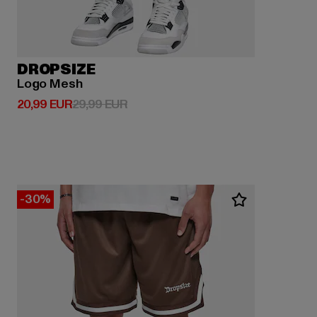
DROPSIZE
Logo Mesh
Derzeitiger Preis: 20,99 EUR
Aktionspreis: 29,99 EUR
20,99 EUR
29,99 EUR
-30%