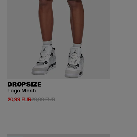
DROPSIZE
Logo Mesh
Derzeitiger Preis: 20,99 EUR
Aktionspreis: 29,99 EUR
20,99 EUR
29,99 EUR