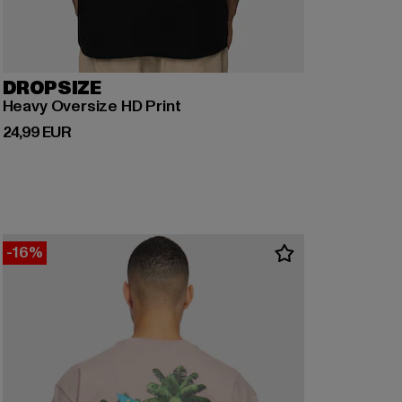
DROPSIZE
Heavy Oversize HD Print
Derzeitiger Preis: 24,99 EUR
24,99 EUR
-16%