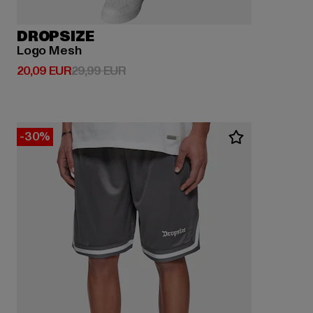
DROPSIZE
Logo Mesh
Derzeitiger Preis: 20,09 EUR
Aktionspreis: 29,99 EUR
20,09 EUR
29,99 EUR
-30%