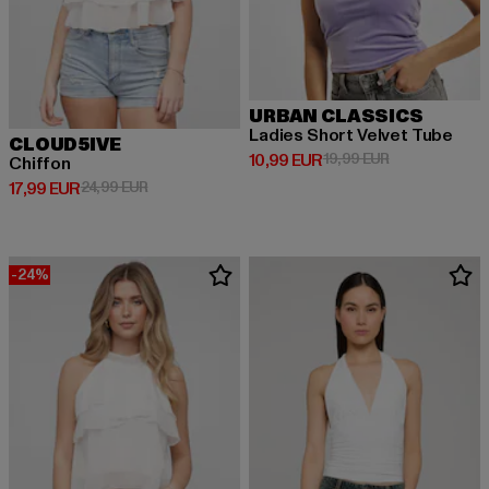
URBAN CLASSICS
Ladies Short Velvet Tube
CLOUD5IVE
Derzeitiger Preis: 10,99 EUR
Aktionspreis: 
10,99 EUR
19,99 EUR
Chiffon
Derzeitiger Preis: 17,99 EUR
Aktionspreis: 24,99 EUR
17,99 EUR
24,99 EUR
-24%