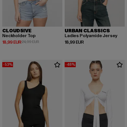
CLOUD5IVE
URBAN CLASSICS
Neckholder Top
Ladies Polyamide Jersey
Derzeitiger Preis: 18,99 EUR
Aktionspreis: 24,99 EUR
Derzeitiger Preis: 18,99 EUR
18,99 EUR
24,99 EUR
18,99 EUR
-53%
-48%