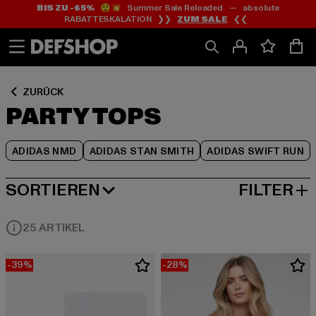
BIS ZU -65%
😲💥 Summer Sale Reloaded — absolute
Zum
Zum
Zum
RABATTESKALATION ❯❯
ZUM SALE
❮❮
Inhalt
Fußzeile
Produktraster
springen
springen
springen
ZURÜCK
PARTY TOPS
ADIDAS NMD
ADIDAS STAN SMITH
ADIDAS SWIFT RUN
SORTIEREN
FILTER
BELIEBTESTE
25 ARTIKEL
-39%
-28%