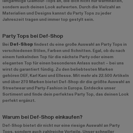
langärmlige Glamour-Tops an, die dich nicht nur warmhalten,
sondern auch deinen Look aufwerten. Durch die Vielzahl an
Materialien und Designs kannst du Party Tops zu jeder
Jahreszeit tragen und immer top gestylt sein.
Party Tops bei Def-Shop
Bei
Def-Shop
findest du eine große Auswahl an Party Tops in
verschiedenen Stilen, Farben und Schnitten. Egal, ob du nach
einem funkelnden Top für die nächste Party oder einem
eleganten Top für einen besonderen Anlass suchst – bei uns
wirst du garantiert fündig. Zu den beliebtesten Marken
gehören
DEF
,
Karl Kani
und
Ellesse
. Mit mehr als 22.500 Artikeln
und über 270 Marken bietet Def-Shop dir die größte Auswahl an
Streetwear und Party-Fashion in Europa. Entdecke unser
Sortiment und finde dein perfektes Party Top, das deinen Look
perfekt ergänzt.
Warum bei Def-Shop einkaufen?
Def-Shop bietet dir nicht nur eine riesige Auswahl an Party
Tops, sondern auch zahlreiche Vorteile. Unser schneller