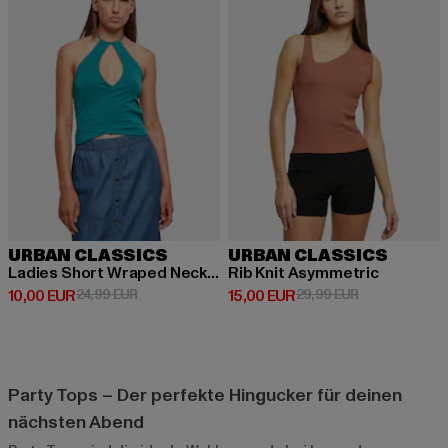
URBAN CLASSICS
URBAN CLASSICS
Ladies Short Wraped Neckholder
Rib Knit Asymmetric
Derzeitiger Preis: 10,00 EUR
Aktionspreis: 24,99 EUR
Derzeitiger Preis: 15,00 EUR
Aktionspreis: 
10,00 EUR
24,99 EUR
15,00 EUR
29,99 EUR
Party Tops – Der perfekte Hingucker für deinen
nächsten Abend