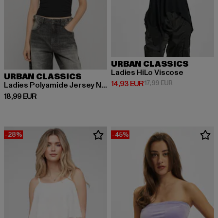
URBAN CLASSICS
Ladies HiLo Viscose
URBAN CLASSICS
Derzeitiger Preis: 14,93 EUR
Aktionspreis: 1
14,93 EUR
17,99 EUR
Ladies Polyamide Jersey Neckholder
Derzeitiger Preis: 18,99 EUR
18,99 EUR
-28%
-45%