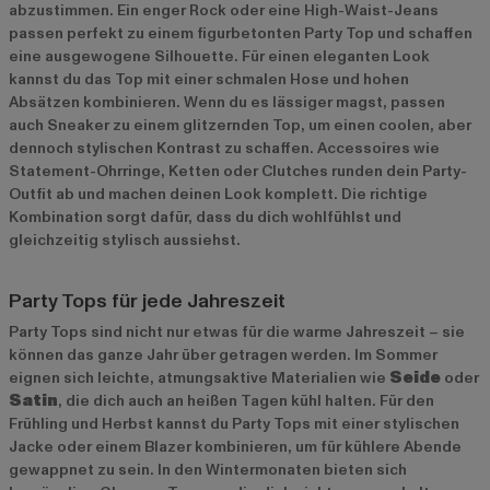
abzustimmen. Ein enger Rock oder eine High-Waist-Jeans
passen perfekt zu einem figurbetonten Party Top und schaffen
eine ausgewogene Silhouette. Für einen eleganten Look
kannst du das Top mit einer schmalen Hose und hohen
Absätzen kombinieren. Wenn du es lässiger magst, passen
auch Sneaker zu einem glitzernden Top, um einen coolen, aber
dennoch stylischen Kontrast zu schaffen. Accessoires wie
Statement-Ohrringe, Ketten oder Clutches runden dein Party-
Outfit ab und machen deinen Look komplett. Die richtige
Kombination sorgt dafür, dass du dich wohlfühlst und
gleichzeitig stylisch aussiehst.
Party Tops für jede Jahreszeit
Party Tops sind nicht nur etwas für die warme Jahreszeit – sie
können das ganze Jahr über getragen werden. Im Sommer
eignen sich leichte, atmungsaktive Materialien wie
Seide
oder
Satin
, die dich auch an heißen Tagen kühl halten. Für den
Frühling und Herbst kannst du Party Tops mit einer stylischen
Jacke oder einem Blazer kombinieren, um für kühlere Abende
gewappnet zu sein. In den Wintermonaten bieten sich