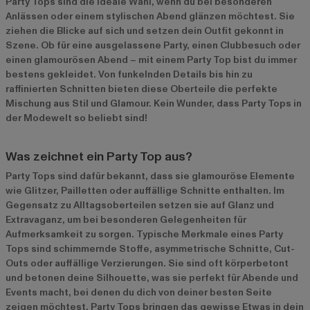
Party Tops sind die ideale Wahl, wenn du bei besonderen
Anlässen oder einem stylischen Abend glänzen möchtest. Sie
ziehen die Blicke auf sich und setzen dein Outfit gekonnt in
Szene. Ob für eine ausgelassene Party, einen Clubbesuch oder
einen glamourösen Abend – mit einem Party Top bist du immer
bestens gekleidet. Von funkelnden Details bis hin zu
raffinierten Schnitten bieten diese Oberteile die perfekte
Mischung aus Stil und Glamour. Kein Wunder, dass Party Tops in
der Modewelt so beliebt sind!
Was zeichnet ein Party Top aus?
Party Tops sind dafür bekannt, dass sie glamouröse Elemente
wie Glitzer, Pailletten oder auffällige Schnitte enthalten. Im
Gegensatz zu Alltagsoberteilen setzen sie auf Glanz und
Extravaganz, um bei besonderen Gelegenheiten für
Aufmerksamkeit zu sorgen. Typische Merkmale eines Party
Tops sind schimmernde Stoffe, asymmetrische Schnitte, Cut-
Outs oder auffällige Verzierungen. Sie sind oft körperbetont
und betonen deine Silhouette, was sie perfekt für Abende und
Events macht, bei denen du dich von deiner besten Seite
zeigen möchtest. Party Tops bringen das gewisse Etwas in dein