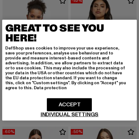
-52%
GREAT TO SEE YOU
HERE!
DefShop uses cookies to improve your use experience,
save your preferences, analyse use behaviour and to
provide and measure interest-based contents and
advertising. In addition, we allow partners to extract data
or to use cookies. This may also include the processing of
your data in the USA or other countries which do not have
the EU data protection standard. If you want to change
this, click on "Custom settings". By clicking on "Accept" you
URBAN CLASSICS
agree to this.
Data protection
Ladies Short Wraped Neckholder
KARL KANI
Derzeitiger Preis: 12,00 EUR
Aktionspreis: 
12,00 EUR
24,99 EUR
Signature Paisley
ACCEPT
Derzeitiger Preis: 23,74 EUR
23,74 EUR
INDIVIDUAL SETTINGS
-60%
-50%