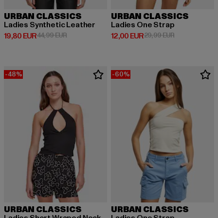
URBAN CLASSICS
URBAN CLASSICS
Ladies Synthetic Leather
Ladies One Strap
Derzeitiger Preis: 19,80 EUR
Aktionspreis: 44,99 EUR
Derzeitiger Preis: 12,00 EUR
Aktionspreis: 
19,80 EUR
44,99 EUR
12,00 EUR
29,99 EUR
-48%
-60%
URBAN CLASSICS
URBAN CLASSICS