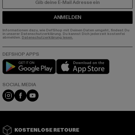
E-MAIL
ANMELDEN
Informationen dazu, wie DefShop mit Deinen Daten umgeht, findest Du
in unserer Datenschutzerklärung. Du kannst Dich jederzeit kostenfei
abmelden.
Datenschutzerklärung lesen.
Play market
App store
Instagram
Facebook
YouTube
KOSTENLOSE RETOURE