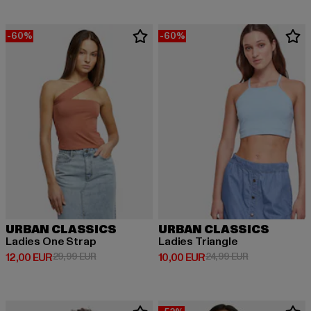
-60%
-60%
URBAN CLASSICS
URBAN CLASSICS
Ladies One Strap
Ladies Triangle
Derzeitiger Preis: 12,00 EUR
Aktionspreis: 29,99 EUR
Derzeitiger Preis: 10,00 EUR
Aktionspreis: 
12,00 EUR
29,99 EUR
10,00 EUR
24,99 EUR