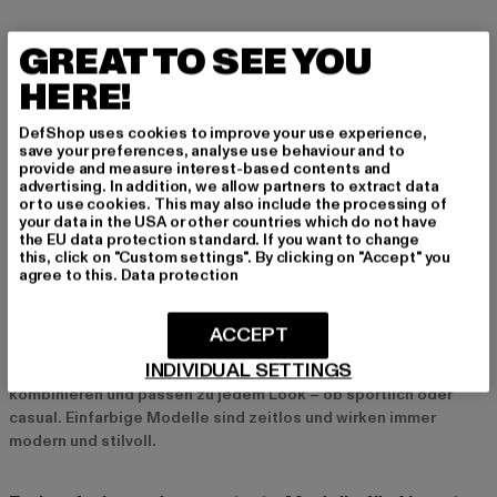
Ideal für Layering-Looks
GREAT TO SEE YOU
Dank ihres Designs ist die Sweatjacke ein ideales Layering-
HERE!
Teil. Trage sie über einem T-Shirt an kühlen Tagen oder als
zusätzliche Schicht unter einer Jacke im Winter. So bist du
DefShop uses cookies to improve your use experience,
immer gut vorbereitet und kannst dein Outfit flexibel anpassen.
save your preferences, analyse use behaviour and to
Der Layering-Look mit einer Sweatjacke ist nicht nur praktisch,
provide and measure interest-based contents and
advertising. In addition, we allow partners to extract data
sondern auch ein echter Hingucker.
or to use cookies. This may also include the processing of
your data in the USA or other countries which do not have
the EU data protection standard. If you want to change
Beliebte Farben und Designs bei Herren-
this, click on "Custom settings". By clicking on "Accept" you
agree to this.
Data protection
Sweatjacken
Klassische Farben wie Schwarz, Grau und Blau
ACCEPT
Schwarz, Grau und Blau sind die Klassiker unter den Farben für
INDIVIDUAL SETTINGS
Herren-Sweatjacken. Diese Farben lassen sich leicht
kombinieren und passen zu jedem Look – ob sportlich oder
casual. Einfarbige Modelle sind zeitlos und wirken immer
modern und stilvoll.