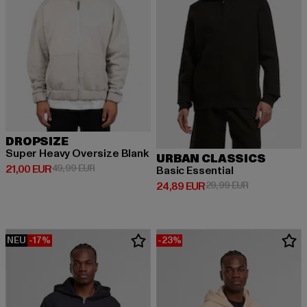
DROPSIZE
Super Heavy Oversize Blank
URBAN CLASSICS
Derzeitiger Preis: 21,00 EUR
Aktionspreis: 49,99 EUR
21,00 EUR
49,99 EUR
Basic Essential
Derzeitiger Preis: 24,89 EUR
Aktionspreis:
24,89 EUR
29,99 EUR
NEU
-17%
-23%