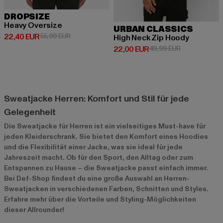
DROPSIZE
Heavy Oversize
URBAN CLASSICS
Derzeitiger Preis: 22,40 EUR
Aktionspreis: 55,99 EUR
22,40 EUR
55,99 EUR
High Neck Zip Hoody
Derzeitiger Preis: 22,00 EUR
Aktionspreis:
22,00 EUR
49,99 EUR
Sweatjacke Herren: Komfort und Stil für jede
Gelegenheit
Die Sweatjacke für Herren ist ein vielseitiges Must-have für
jeden Kleiderschrank. Sie bietet den Komfort eines Hoodies
und die Flexibilität einer Jacke, was sie ideal für jede
Jahreszeit macht. Ob für den Sport, den Alltag oder zum
Entspannen zu Hause – die Sweatjacke passt einfach immer.
Bei Def-Shop findest du eine große Auswahl an Herren-
Sweatjacken in verschiedenen Farben, Schnitten und Styles.
Erfahre mehr über die Vorteile und Styling-Möglichkeiten
dieser Allrounder!