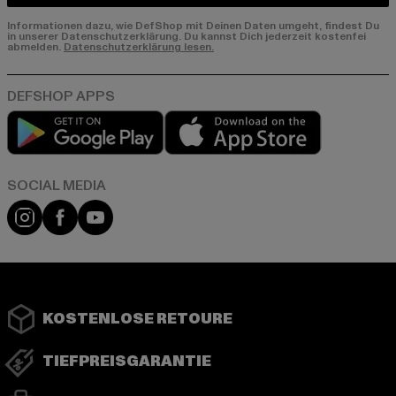
Informationen dazu, wie DefShop mit Deinen Daten umgeht, findest Du
in unserer Datenschutzerklärung. Du kannst Dich jederzeit kostenfei
abmelden.
Datenschutzerklärung lesen.
Play market
App store
Instagram
Facebook
YouTube
KOSTENLOSE RETOURE
TIEFPREISGARANTIE