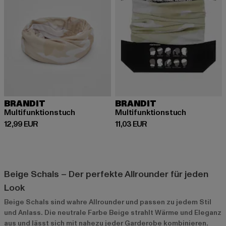
BRANDIT
BRANDIT
Multifunktionstuch
Multifunktionstuch
Derzeitiger Preis: 12,99 EUR
Derzeitiger Preis: 11,03 EUR
12,99 EUR
11,03 EUR
Beige Schals – Der perfekte Allrounder für jeden
Look
Beige Schals sind wahre Allrounder und passen zu jedem Stil
und Anlass. Die neutrale Farbe Beige strahlt Wärme und Eleganz
aus und lässt sich mit nahezu jeder Garderobe kombinieren.