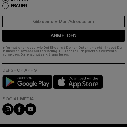
FRAUEN
E-MAIL
ANMELDEN
Informationen dazu, wie DefShop mit Deinen Daten umgeht, findest Du
in unserer Datenschutzerklärung. Du kannst Dich jederzeit kostenfei
abmelden.
Datenschutzerklärung lesen.
Play market
App store
Instagram
Facebook
YouTube