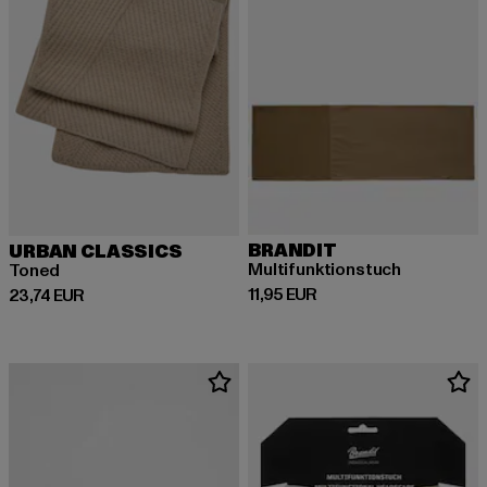
BRANDIT
URBAN CLASSICS
Multifunktionstuch
Toned
Derzeitiger Preis: 11,95 EUR
11,95 EUR
Derzeitiger Preis: 23,74 EUR
23,74 EUR