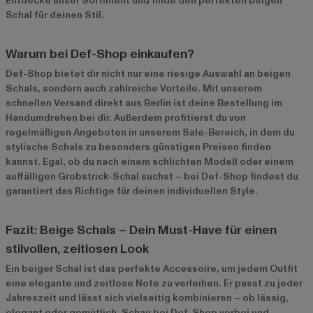
Entdecke unser Sortiment und finde den perfekten beigen
Schal für deinen Stil.
Warum bei Def-Shop einkaufen?
Def-Shop bietet dir nicht nur eine riesige Auswahl an beigen
Schals, sondern auch zahlreiche Vorteile. Mit unserem
schnellen Versand direkt aus Berlin ist deine Bestellung im
Handumdrehen bei dir. Außerdem profitierst du von
regelmäßigen Angeboten in unserem
Sale-Bereich
, in dem du
stylische Schals zu besonders günstigen Preisen finden
kannst. Egal, ob du nach einem schlichten Modell oder einem
auffälligen Grobstrick-Schal suchst – bei Def-Shop findest du
garantiert das Richtige für deinen individuellen Style.
Fazit: Beige Schals – Dein Must-Have für einen
stilvollen, zeitlosen Look
Ein beiger Schal ist das perfekte Accessoire, um jedem Outfit
eine elegante und zeitlose Note zu verleihen. Er passt zu jeder
Jahreszeit und lässt sich vielseitig kombinieren – ob lässig,
elegant oder gemütlich. Schau bei Def-Shop vorbei und