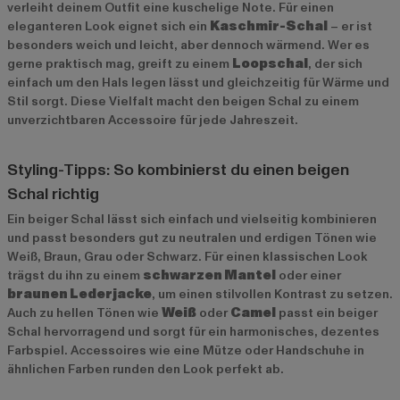
verleiht deinem Outfit eine kuschelige Note. Für einen
eleganteren Look eignet sich ein
Kaschmir-Schal
– er ist
besonders weich und leicht, aber dennoch wärmend. Wer es
gerne praktisch mag, greift zu einem
Loopschal
, der sich
einfach um den Hals legen lässt und gleichzeitig für Wärme und
Stil sorgt. Diese Vielfalt macht den beigen Schal zu einem
unverzichtbaren Accessoire für jede Jahreszeit.
Styling-Tipps: So kombinierst du einen beigen
Schal richtig
Ein beiger Schal lässt sich einfach und vielseitig kombinieren
und passt besonders gut zu neutralen und erdigen Tönen wie
Weiß, Braun, Grau oder Schwarz. Für einen klassischen Look
trägst du ihn zu einem
schwarzen Mantel
oder einer
braunen Lederjacke
, um einen stilvollen Kontrast zu setzen.
Auch zu hellen Tönen wie
Weiß
oder
Camel
passt ein beiger
Schal hervorragend und sorgt für ein harmonisches, dezentes
Farbspiel. Accessoires wie eine Mütze oder Handschuhe in
ähnlichen Farben runden den Look perfekt ab.