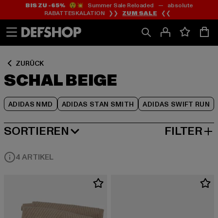
BIS ZU -65%
😲💥 Summer Sale Reloaded — absolute
Zum
Zum
Zum
RABATTESKALATION ❯❯
ZUM SALE
❮❮
Inhalt
Fußzeile
Produktraster
springen
springen
springen
ZURÜCK
SCHAL BEIGE
ADIDAS NMD
ADIDAS STAN SMITH
ADIDAS SWIFT RUN
SORTIEREN
FILTER
BELIEBTESTE
4 ARTIKEL