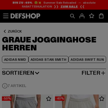
BIS ZU -65%
😲💥 Summer Sale Reloaded — absolute
Zum
Zum
Zum
RABATTESKALATION ❯❯
ZUM SALE
❮❮
Inhalt
Fußzeile
Produktraster
springen
springen
springen
ZURÜCK
GRAUE JOGGINGHOSE
HERREN
ADIDAS NMD
ADIDAS STAN SMITH
ADIDAS SWIFT RUN
SORTIEREN
FILTER
BELIEBTESTE
7 ARTIKEL
-50%
-40%