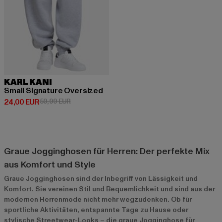
KARL KANI
Small Signature Oversized
Derzeitiger Preis: 24,00 EUR
Aktionspreis: 59,99 EUR
24,00 EUR
59,99 EUR
Graue Jogginghosen für Herren: Der perfekte Mix
aus Komfort und Style
Graue Jogginghosen sind der Inbegriff von Lässigkeit und
Komfort. Sie vereinen Stil und Bequemlichkeit und sind aus der
modernen Herrenmode nicht mehr wegzudenken. Ob für
sportliche Aktivitäten, entspannte Tage zu Hause oder
stylische Streetwear-Looks – die graue Jogginghose für