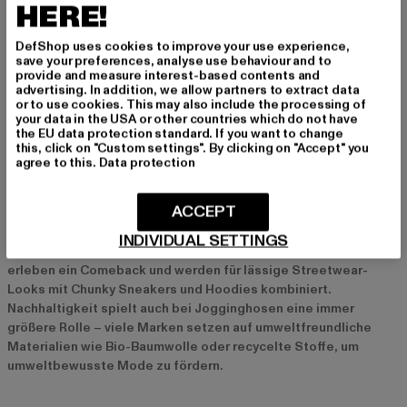
Sneakers – ideal für das Fitnessstudio oder den Park. Für einen
HERE!
urbanen Look eignen sich Hoodies oder Sweatshirts in
Kombination mit auffälligen Sneakers oder Boots. Ein lässiger
DefShop uses cookies to improve your use experience,
Streetstyle-Look entsteht, wenn du deine graue Jogginghose
save your preferences, analyse use behaviour and to
provide and measure interest-based contents and
mit einer Lederjacke oder einer Oversized-Jacke kombinierst.
advertising. In addition, we allow partners to extract data
Accessoires wie Caps oder Rucksäcke runden das Outfit
or to use cookies. This may also include the processing of
perfekt ab.
your data in the USA or other countries which do not have
the EU data protection standard. If you want to change
this, click on "Custom settings". By clicking on "Accept" you
agree to this.
Data protection
Aktuelle Trends bei grauen Jogginghosen
2024 sind graue Jogginghosen in minimalistischen Designs und
ACCEPT
klaren Schnitten besonders angesagt. Slim Fit Modelle mit
schmalen Silhouetten und dezenten Details wie Logos oder
INDIVIDUAL SETTINGS
Ziernähten sind voll im Trend. Auch Oversized Jogginghosen
erleben ein Comeback und werden für lässige Streetwear-
Looks mit Chunky Sneakers und Hoodies kombiniert.
Nachhaltigkeit spielt auch bei Jogginghosen eine immer
größere Rolle – viele Marken setzen auf umweltfreundliche
Materialien wie Bio-Baumwolle oder recycelte Stoffe, um
umweltbewusste Mode zu fördern.