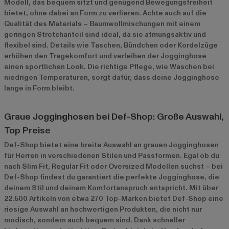
Modell, das bequem sitzt und genügend Bewegungsfreiheit
bietet, ohne dabei an Form zu verlieren. Achte auch auf die
Qualität des Materials – Baumwollmischungen mit einem
geringen Stretchanteil sind ideal, da sie atmungsaktiv und
flexibel sind. Details wie Taschen, Bündchen oder Kordelzüge
erhöhen den Tragekomfort und verleihen der Jogginghose
einen sportlichen Look. Die richtige Pflege, wie Waschen bei
niedrigen Temperaturen, sorgt dafür, dass deine Jogginghose
lange in Form bleibt.
Graue Jogginghosen bei Def-Shop: Große Auswahl,
Top Preise
Def-Shop bietet eine breite Auswahl an grauen Jogginghosen
für Herren in verschiedenen Stilen und Passformen. Egal ob du
nach Slim Fit, Regular Fit oder Oversized Modellen suchst – bei
Def-Shop findest du garantiert die perfekte Jogginghose, die
deinem Stil und deinem Komfortanspruch entspricht. Mit über
22.500 Artikeln von etwa 270 Top-Marken bietet Def-Shop eine
riesige Auswahl an hochwertigen Produkten, die nicht nur
modisch, sondern auch bequem sind. Dank schneller