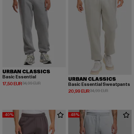
URBAN CLASSICS
Basic Essential
URBAN CLASSICS
Derzeitiger Preis: 17,50 EUR
Aktionspreis: 34,99 EUR
17,50 EUR
34,99 EUR
Basic Essential Sweatpants
Derzeitiger Preis: 20,99 EUR
Aktionspreis:
20,99 EUR
34,99 EUR
-40%
-48%