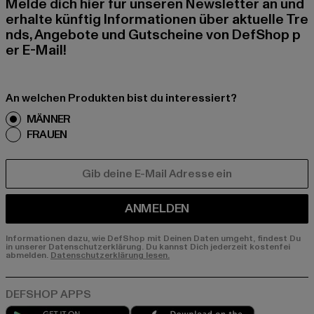
Melde dich hier für unseren Newsletter an und
erhalte künftig Informationen über aktuelle Tre
nds, Angebote und Gutscheine von DefShop p
er E-Mail!
An welchen Produkten bist du interessiert?
MÄNNER
FRAUEN
E-MAIL
ANMELDEN
Informationen dazu, wie DefShop mit Deinen Daten umgeht, findest Du
in unserer Datenschutzerklärung. Du kannst Dich jederzeit kostenfei
abmelden.
Datenschutzerklärung lesen.
Play market
App store