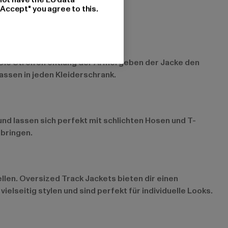
"Accept" you agree to this.
 Die Streifen entlang der Ärmel geben der Jacke den
passen in jeden Kleiderschrank.
und lassen sich perfekt mit schlichten Hosen und T-
 bringen.
llen.
Oversized Track Jackets
bieten dir einen
lseitig stylen und sind perfekt für individuelle Looks.