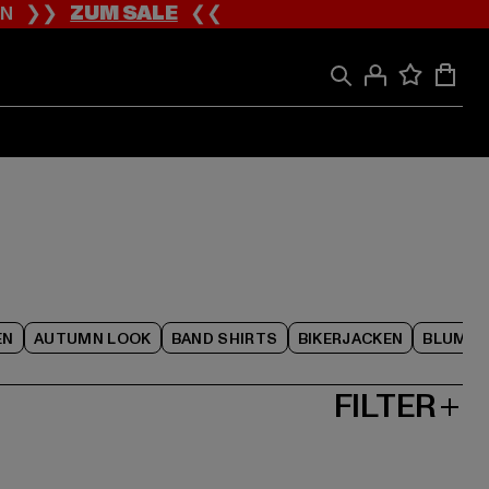
ION ❯❯
ZUM SALE
❮❮
EN
AUTUMN LOOK
BAND SHIRTS
BIKERJACKEN
BLUME
FILTER