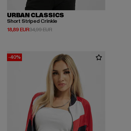
URBAN CLASSICS
Short Striped Crinkle
Derzeitiger Preis: 18,89 EUR
Aktionspreis: 34,99 EUR
18,89 EUR
34,99 EUR
-40%