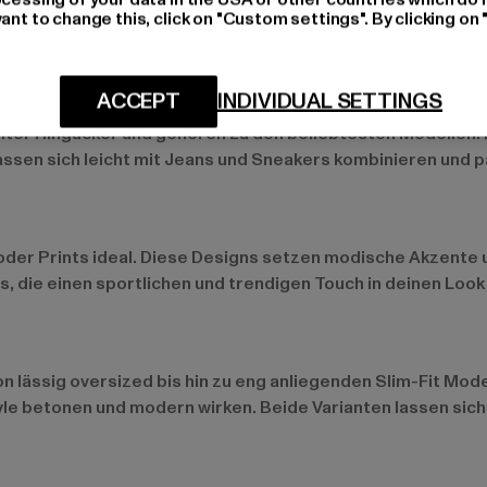
ant to change this, click on "Custom settings". By clicking on 
ACCEPT
INDIVIDUAL SETTINGS
chter Hingucker und gehören zu den beliebtesten Modellen.
 lassen sich leicht mit Jeans und Sneakers kombinieren und 
 oder Prints ideal. Diese Designs setzen modische Akzente 
, die einen sportlichen und trendigen Touch in deinen Look
n lässig oversized bis hin zu eng anliegenden Slim-Fit Mode
 betonen und modern wirken. Beide Varianten lassen sich vie