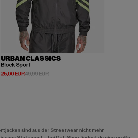
URBAN CLASSICS
Block Sport
Derzeitiger Preis: 25,00 EUR
Aktionspreis: 49,99 EUR
25,00 EUR
49,99 EUR
portjacken sind aus der Streetwear nicht mehr
disches Statement – bei Def-Shop findest du eine große