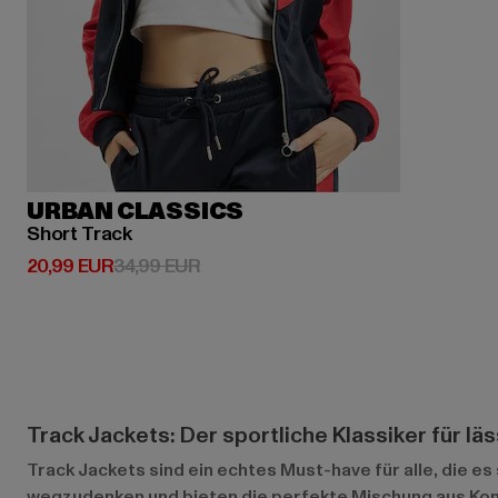
URBAN CLASSICS
Short Track
Derzeitiger Preis: 20,99 EUR
Aktionspreis: 34,99 EUR
20,99 EUR
34,99 EUR
Track Jackets: Der sportliche Klassiker für lä
Track Jackets sind ein echtes Must-have für alle, die e
wegzudenken und bieten die perfekte Mischung aus Komfo