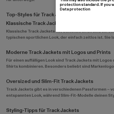
protection standard. If you w
Data protection
Top-Styles für Track Jackets bei Def-Shop
Klassische Track Jackets mit Streifen
Klassische Track Jackets
mit Seitenstreifen sind ein e
typischen sportlichen Look, der einfach zeitlos ist. Sie
Moderne Track Jackets mit Logos und Prints
Für einen auffälligen Look sind Track Jackets mit Logos
Shirts kombinieren. Besonders beliebt sind Markenlogos
Oversized und Slim-Fit Track Jackets
Track Jackets gibt es in verschiedenen Passformen – vo
entspannten Look, während Slim-Fit-Modelle deinen Style
Styling-Tipps für Track Jackets