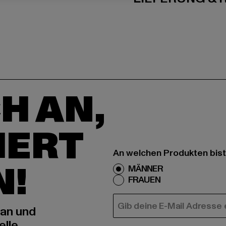
H AN,
IERT
An welchen Produkten bist
N!
MÄNNER
FRAUEN
E-MAIL
 an und
elle