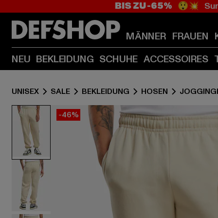
BIS ZU -65%
😲💥 Sum
MÄNNER
FRAUEN
NEU
BEKLEIDUNG
SCHUHE
ACCESSOIRES
UNISEX
SALE
BEKLEIDUNG
HOSEN
JOGGING
-46%