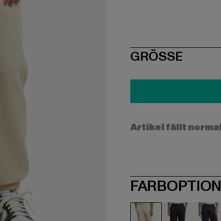
SIZE
GRÖSSE
Artikel fällt norma
FARBOPTIO