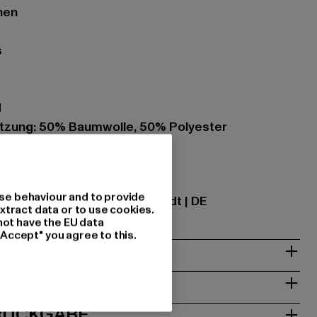
hen
s
d
zung: 50% Baumwolle, 50% Polyester
ational GmbH |
info@tbint.de
se behaviour and to provide
traße 7 | 64372 Ober-Ramstadt | DE
xtract data or to use cookies.
not have the EU data
"Accept" you agree to this.
& PASSFORM
ISE
 RÜCKGABE