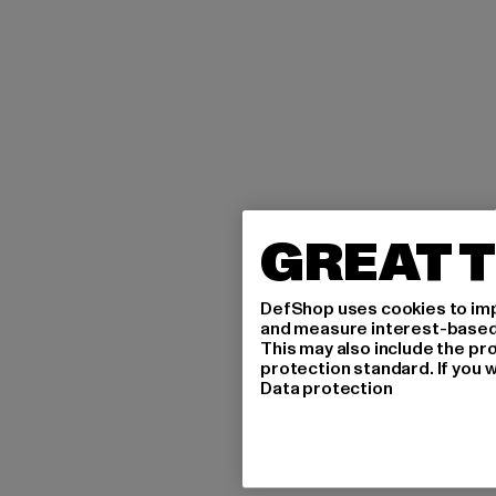
GREAT T
DefShop uses cookies to imp
and measure interest-based c
This may also include the pr
protection standard. If you w
Data protection