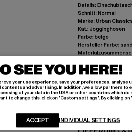
Details: Einschubtasc
Schnitt: Normal
Marke: Urban Classic
Kat.: Jogginghosen
Farbe: beige
Hersteller Farbe: san
Materialzusammenset
Art.Nr: TB7282-00208
O SEE YOU HERE!
Hersteller: TB Intern
rove your use experience, save your preferences, analyse u
Dr.-Robert-Murjahn-S
ontents and advertising. In addition, we allow partners to e
ocessing of your data in the USA or other countries which do 
ant to change this, click on "Custom settings". By clicking on 
GRÖSSE 
PFLEGEHINWE
ACCEPT
INDIVIDUAL SETTINGS
LIEFERUNG &