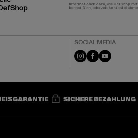
Informationen dazu, wie DefShop mit 
 DefShop
kannst Dich jederzeit kostenfei abme
e
Instagram
Facebook
YouTube
REISGARANTIE
SICHERE BEZAHLUNG