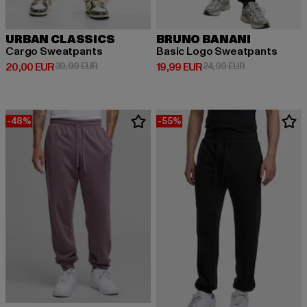
URBAN CLASSICS
BRUNO BANANI
Cargo Sweatpants
Basic Logo Sweatpants
Derzeitiger Preis: 20,00 EUR
Aktionspreis: 39,99 EUR
Derzeitiger Preis: 19,99 EUR
Aktionspreis: 
20,00 EUR
39,99 EUR
19,99 EUR
24,99 EUR
-48%
-55%