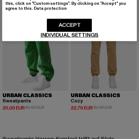
this, click on "Custom settings". By clicking on "Accept" you
agree to this.
Data protection
-60%
-43%
ACCEPT
INDIVIDUAL SETTINGS
URBAN CLASSICS
URBAN CLASSICS
Sweatpants
Cozy
Derzeitiger Preis: 20,00 EUR
Aktionspreis: 49,99 EUR
Derzeitiger Preis: 22,79 EUR
Aktionspreis:
20,00 EUR
49,99 EUR
22,79 EUR
39,99 EUR
Sweatpants Herren: Komfort trifft auf Style