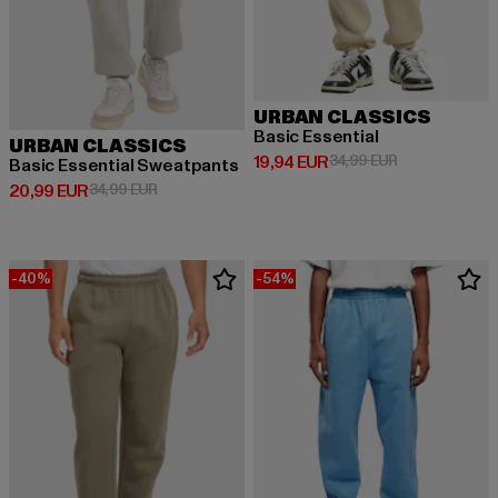
URBAN CLASSICS
Basic Essential
URBAN CLASSICS
Derzeitiger Preis: 19,94 EUR
Aktionspreis: 
19,94 EUR
34,99 EUR
Basic Essential Sweatpants
Derzeitiger Preis: 20,99 EUR
Aktionspreis: 34,99 EUR
20,99 EUR
34,99 EUR
-40%
-54%