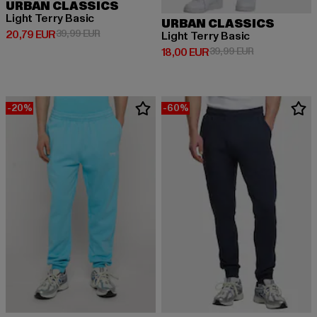
URBAN CLASSICS
Light Terry Basic
URBAN CLASSICS
Derzeitiger Preis: 20,79 EUR
Aktionspreis: 39,99 EUR
20,79 EUR
39,99 EUR
Light Terry Basic
Derzeitiger Preis: 18,00 EUR
Aktionspreis: 
18,00 EUR
39,99 EUR
-20%
-60%