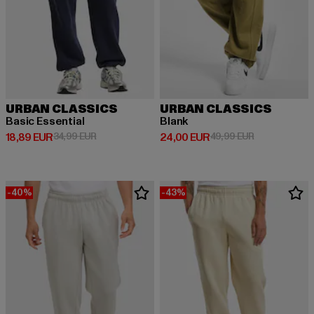
URBAN CLASSICS
URBAN CLASSICS
Basic Essential
Blank
Derzeitiger Preis: 18,89 EUR
Aktionspreis: 34,99 EUR
Derzeitiger Preis: 24,00 EUR
Aktionspreis:
18,89 EUR
34,99 EUR
24,00 EUR
49,99 EUR
-40%
-43%