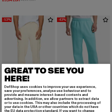
23,84 EUR
-53%
-43%
GREAT TO SEE YOU
HERE!
DefShop uses cookies to improve your use experience,
URBAN CLASSICS
URBAN CLASSICS
save your preferences, analyse use behaviour and to
Light Terry Wide Cargo Sweatpants
Fluffy
provide and measure interest-based contents and
advertising. In addition, we allow partners to extract data
Derzeitiger Preis: 14,10 EUR
Aktionspreis: 29,99 EUR
Derzeitiger Preis: 22,79 EUR
Aktionspreis:
14,10 EUR
29,99 EUR
22,79 EUR
39,99 EUR
or to use cookies. This may also include the processing of
your data in the USA or other countries which do not have
the EU data protection standard. If you want to change