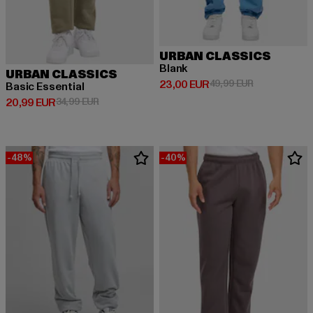
URBAN CLASSICS
Blank
URBAN CLASSICS
Derzeitiger Preis: 23,00 EUR
Aktionspreis:
23,00 EUR
49,99 EUR
Basic Essential
Derzeitiger Preis: 20,99 EUR
Aktionspreis: 34,99 EUR
20,99 EUR
34,99 EUR
-48%
-40%