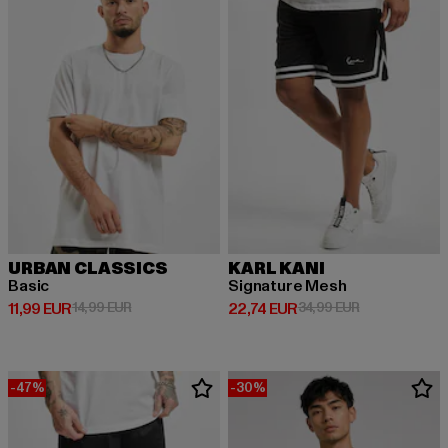
URBAN CLASSICS
KARL KANI
Basic
Signature Mesh
Derzeitiger Preis: 11,99 EUR
Aktionspreis: 14,99 EUR
Derzeitiger Preis: 22,74 EUR
Aktionspreis: 
11,99 EUR
14,99 EUR
22,74 EUR
34,99 EUR
-47%
-30%