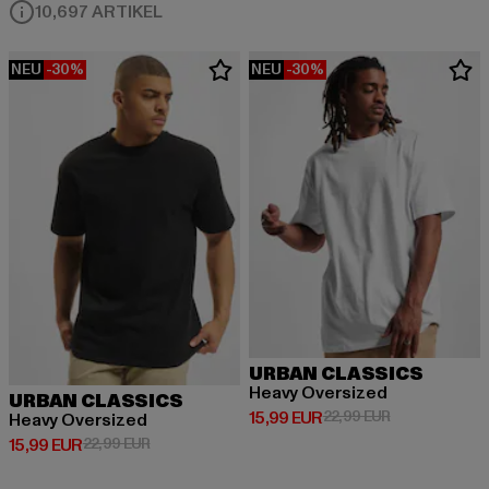
10,697 ARTIKEL
NEU
-30%
NEU
-30%
URBAN CLASSICS
Heavy Oversized
URBAN CLASSICS
Derzeitiger Preis: 15,99 EUR
Aktionspreis: 
15,99 EUR
22,99 EUR
Heavy Oversized
Derzeitiger Preis: 15,99 EUR
Aktionspreis: 22,99 EUR
15,99 EUR
22,99 EUR