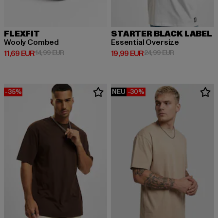
FLEXFIT
STARTER BLACK LABEL
Wooly Combed
Essential Oversize
Derzeitiger Preis: 11,69 EUR
Aktionspreis: 14,99 EUR
Derzeitiger Preis: 19,99 EUR
Aktionspreis: 
11,69 EUR
14,99 EUR
19,99 EUR
24,99 EUR
-35%
NEU
-30%