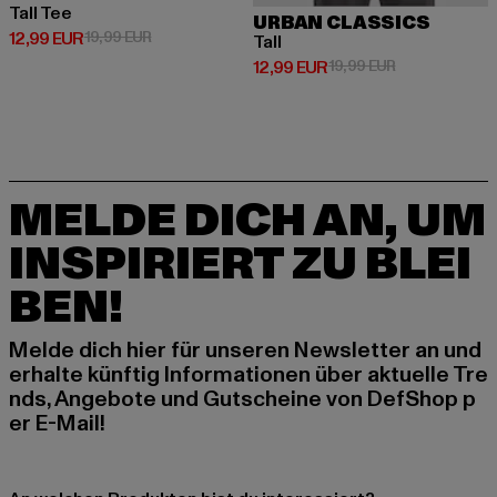
Tall Tee
URBAN CLASSICS
Derzeitiger Preis: 12,99 EUR
Aktionspreis: 19,99 EUR
12,99 EUR
19,99 EUR
Tall
Derzeitiger Preis: 12,99 EUR
Aktionspreis: 
12,99 EUR
19,99 EUR
MELDE DICH AN, UM
INSPIRIERT ZU BLEI
BEN!
Melde dich hier für unseren Newsletter an und
erhalte künftig Informationen über aktuelle Tre
nds, Angebote und Gutscheine von DefShop p
er E-Mail!