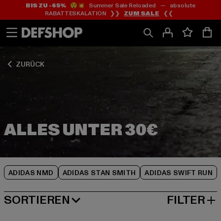
BIS ZU -65%
😲💥 Summer Sale Reloaded — absolute
Zum
Zum
Zum
RABATTESKALATION ❯❯
ZUM SALE
❮❮
Inhalt
Fußzeile
Produktraster
springen
springen
springen
ZURÜCK
ADIDAS NMD
ADIDAS STAN SMITH
ADIDAS SWIFT RUN
SORTIEREN
FILTER
BELIEBTESTE