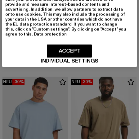
provide and measure interest-based contents and
advertising. In addition, we allow partners to extract data
or to use cookies. This may also include the processing of
your data in the USA or other countries which do not have
the EU data protection standard. If you want to change
this, click on "Custom settings". By clicking on "Accept" you
agree to this.
Data protection
URBAN CLASSICS
URBAN CLASSICS
90's Heavy
Stripes Mesh Shorts
ACCEPT
Derzeitiger Preis: 25,00 EUR
Aktionspreis: 49,99 EUR
Derzeitiger Preis: 20,99 EUR
Aktionspreis:
25,00 EUR
49,99 EUR
20,99 EUR
29,99 EUR
INDIVIDUAL SETTINGS
NEU
-30%
NEU
-30%