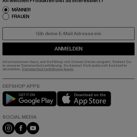
An welchen Produkten bist du interessiert?
MÄNNER
FRAUEN
E-MAIL
ANMELDEN
Informationen dazu, wie DefShop mit Deinen Daten umgeht, findest Du
in unserer Datenschutzerklärung. Du kannst Dich jederzeit kostenfei
abmelden.
Datenschutzerklärung lesen.
Play market
App store
Instagram
Facebook
YouTube