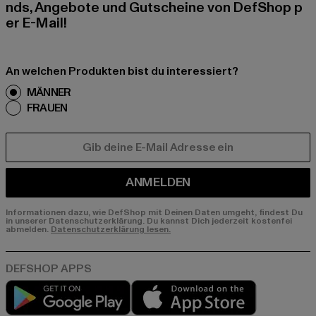
nds, Angebote und Gutscheine von DefShop p
er E-Mail!
An welchen Produkten bist du interessiert?
MÄNNER
FRAUEN
E-MAIL
ANMELDEN
Informationen dazu, wie DefShop mit Deinen Daten umgeht, findest Du
in unserer Datenschutzerklärung. Du kannst Dich jederzeit kostenfei
abmelden.
Datenschutzerklärung lesen.
Play market
App store