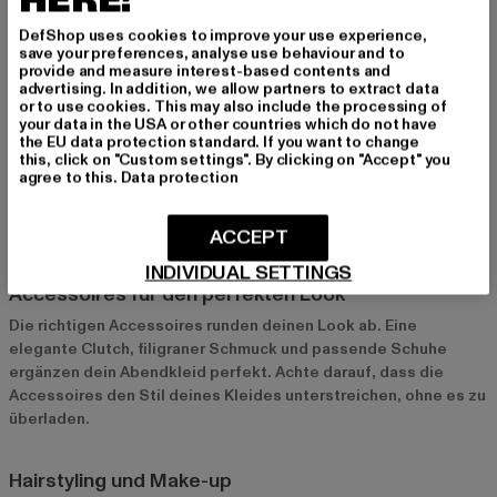
HERE!
mutigeren Look sorgen. Wähle die Farbe, die deinen Auftritt am
besten unterstreicht.
DefShop uses cookies to improve your use experience,
save your preferences, analyse use behaviour and to
provide and measure interest-based contents and
advertising. In addition, we allow partners to extract data
Besondere Details: Pailletten, Perlen und Cut-outs
or to use cookies. This may also include the processing of
your data in the USA or other countries which do not have
Verzierungen wie Pailletten, Perlen oder Cut-outs verleihen
the EU data protection standard. If you want to change
deinem Abendkleid das gewisse Extra. Diese Details ziehen
this, click on "Custom settings". By clicking on "Accept" you
alle Blicke auf sich und machen dein Outfit einzigartig. Sie sind
agree to this.
Data protection
perfekt für Anlässe, bei denen du glänzen möchtest.
ACCEPT
Styling-Tipps für Abendkleider
INDIVIDUAL SETTINGS
Accessoires für den perfekten Look
Die richtigen Accessoires runden deinen Look ab. Eine
elegante Clutch, filigraner Schmuck und passende Schuhe
ergänzen dein Abendkleid perfekt. Achte darauf, dass die
Accessoires den Stil deines Kleides unterstreichen, ohne es zu
überladen.
Hairstyling und Make-up