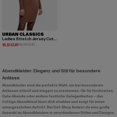
URBAN CLASSICS
Ladies Stretch Jersey Cut-Out
Derzeitiger Preis: 16,10 EUR
Aktionspreis: 34,99 EUR
16,10 EUR
34,99 EUR
Abendkleider: Eleganz und Stil für besondere
Anlässe
Abendkleider sind die perfekte Wahl, um bei besonderen
Anlässen stilvoll und elegant zu erscheinen. Ob für Hochzeiten,
Gala-Abende oder andere festliche Gelegenheiten – das
richtige Abendkleid lässt dich strahlen und sorgt für einen
unvergesslichen Auftritt. Bei Def-Shop findest du eine große
Auswahl an Abendkleidern in verschiedenen Stilen und Designs,