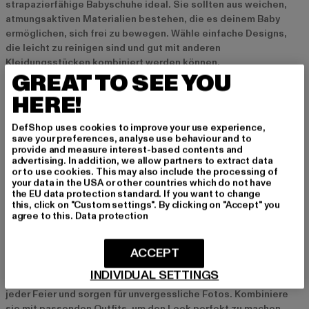
strapazierfähige Babyschuhe ideal. Sie sollten aus weichen,
atmungsaktiven Materialien bestehen, die es deinem Baby
ermöglichen, sich frei zu bewegen. Wähle einfache Designs,
die leicht zu reinigen sind und gut mit anderen
Kleidungsstücken kombiniert werden können.
GREAT TO SEE YOU
HERE!
Erste Schritte und Laufanfänger
Für die Phase, in der dein Baby seine ersten Schritte macht,
DefShop uses cookies to improve your use experience,
sind spezielle Lauflernschuhe ideal. Diese Schuhe bieten eine
save your preferences, analyse use behaviour and to
flexible Sohle, die den natürlichen Bewegungen des Fußes
provide and measure interest-based contents and
advertising. In addition, we allow partners to extract data
folgt, und gleichzeitig die nötige Stabilität für sicheres Laufen
or to use cookies. This may also include the processing of
bietet. Achte darauf, dass die Schuhe gut sitzen und den Fuß
your data in the USA or other countries which do not have
optimal unterstützen.
the EU data protection standard. If you want to change
this, click on "Custom settings". By clicking on "Accept" you
agree to this.
Data protection
Besondere Anlässe und Fotoshootings
Für besondere Anlässe oder Fotoshootings kannst du zu
ACCEPT
Babyschuhen mit auffälligen Prints, Applikationen oder in edlen
INDIVIDUAL SETTINGS
Materialien greifen. Diese Schuhe machen dein Baby zum Star
jeder Feier und sorgen für unvergessliche Fotos. Kombiniere
sie mit passenden Outfits, um den Look perfekt zu machen.