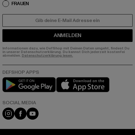
FRAUEN
E-MAIL
ANMELDEN
Informationen dazu, wie DefShop mit Deinen Daten umgeht, findest Du
in unserer Datenschutzerklärung. Du kannst Dich jederzeit kostenfei
abmelden.
Datenschutzerklärung lesen.
Play market
App store
Instagram
Facebook
YouTube