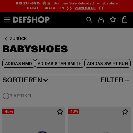
BIS ZU -65%
😲💥 Summer Sale Reloaded — absolute
Zum
Zum
Zum
RABATTESKALATION ❯❯
ZUM SALE
❮❮
Inhalt
Fußzeile
Produktraster
springen
springen
springen
ZURÜCK
BABYSHOES
ADIDAS NMD
ADIDAS STAN SMITH
ADIDAS SWIFT RUN
SORTIEREN
FILTER
BELIEBTESTE
3 ARTIKEL
-45%
-43%