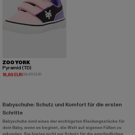
ZOO YORK
Pyramid (TD)
Derzeitiger Preis: 18,89 EUR
Aktionspreis: 34,99 EUR
18,89 EUR
34,99 EUR
Babyschuhe: Schutz und Komfort für die ersten
Schritte
Babyschuhe sind eines der wichtigsten Kleidungsstücke für
dein Baby, wenn es beginnt, die Welt auf eigenen Füßen zu
erkunden. Sie bieten nicht nur Schutz für die empfindlichen