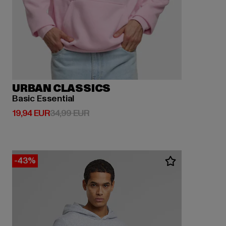
URBAN CLASSICS
Basic Essential
Derzeitiger Preis: 19,94 EUR
Aktionspreis: 34,99 EUR
19,94 EUR
34,99 EUR
-43%