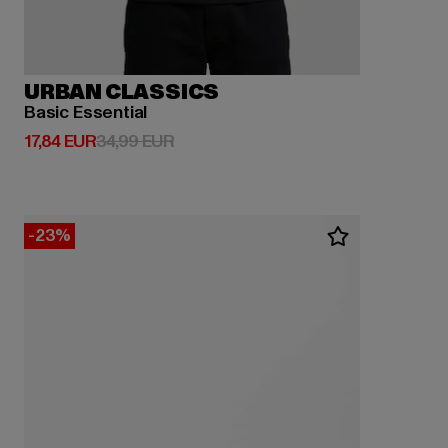
URBAN CLASSICS
Basic Essential
Derzeitiger Preis: 17,84 EUR
Aktionspreis: 34,99 EUR
17,84 EUR
34,99 EUR
-23%