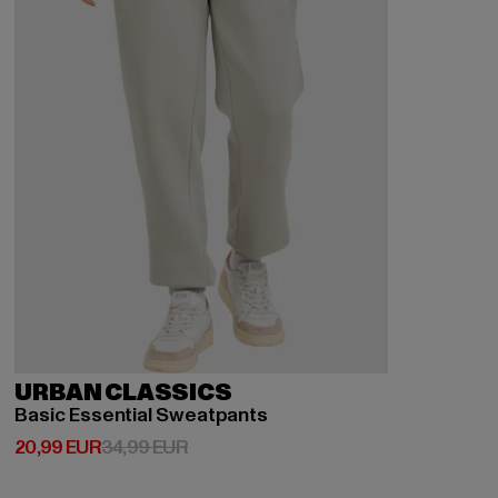
URBAN CLASSICS
Basic Essential Sweatpants
Derzeitiger Preis: 20,99 EUR
Aktionspreis: 34,99 EUR
20,99 EUR
34,99 EUR