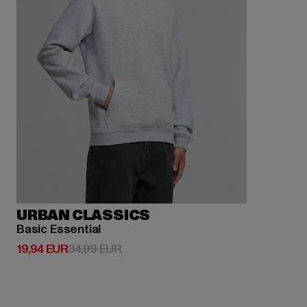
URBAN CLASSICS
Basic Essential
Derzeitiger Preis: 19,94 EUR
Aktionspreis: 34,99 EUR
19,94 EUR
34,99 EUR