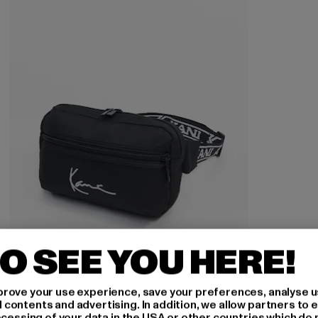
O SEE YOU HERE!
rove your use experience, save your preferences, analyse u
ontents and advertising. In addition, we allow partners to e
KARL KANI
ocessing of your data in the USA or other countries which do 