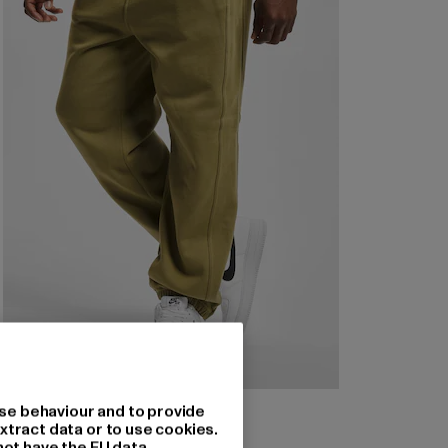
URBAN CLASSICS
se behaviour and to provide
Blank
xtract data or to use cookies.
not have the EU data