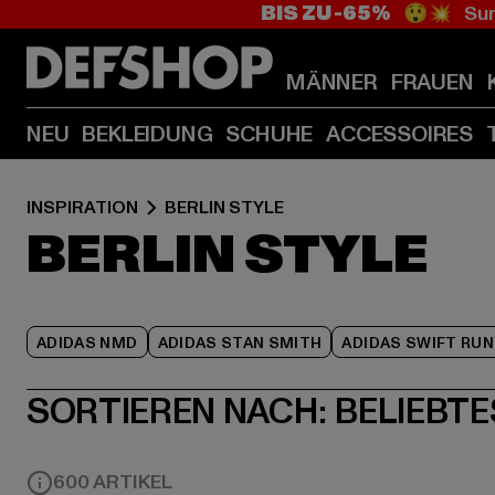
BIS ZU -65%
😲💥 Sum
MÄNNER
FRAUEN
NEU
BEKLEIDUNG
SCHUHE
ACCESSOIRES
INSPIRATION
BERLIN STYLE
BERLIN STYLE
ADIDAS NMD
ADIDAS STAN SMITH
ADIDAS SWIFT RUN
SORTIEREN NACH:
BELIEBTE
600 ARTIKEL