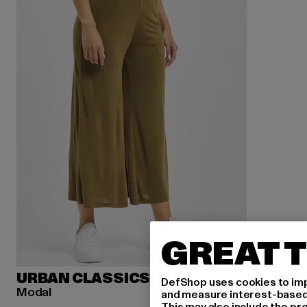
GREAT T
URBAN CLASSICS
DefShop uses cookies to imp
Modal
and measure interest-based c
This may also include the pr