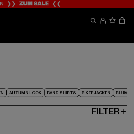
ION ❯❯
ZUM SALE
❮❮
EN
AUTUMN LOOK
BAND SHIRTS
BIKERJACKEN
BLUME
FILTER