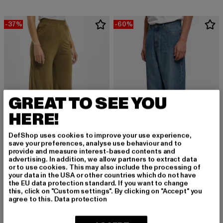
-37%
-60%
GREAT TO SEE YOU
HERE!
DefShop uses cookies to improve your use experience,
save your preferences, analyse use behaviour and to
provide and measure interest-based contents and
advertising. In addition, we allow partners to extract data
URBAN CLASSICS
URBAN CLASSICS
or to use cookies. This may also include the processing of
Modal
90‘s Jeans Loose
your data in the USA or other countries which do not have
Derzeitiger Preis: 18,89 EUR
Aktionspreis: 29,99 EUR
Derzeitiger Preis: 20,00 EUR
Aktionspreis:
18,89 EUR
29,99 EUR
20,00 EUR
49,99 EUR
the EU data protection standard. If you want to change
this, click on "Custom settings". By clicking on "Accept" you
agree to this.
Data protection
-60%
-13%