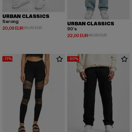
URBAN CLASSICS
Sarong
URBAN CLASSICS
Derzeitiger Preis: 20,09 EUR
Aktionspreis: 29,99 EUR
20,09 EUR
29,99 EUR
90‘s
Derzeitiger Preis: 22,00 EUR
Aktionspreis:
22,00 EUR
49,99 EUR
-11%
-60%