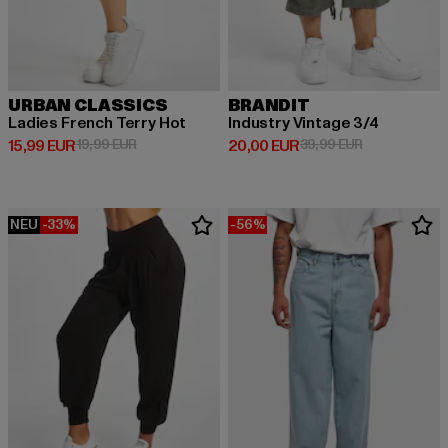
URBAN CLASSICS
BRANDIT
Ladies French Terry Hot
Industry Vintage 3/4
Derzeitiger Preis: 15,99 EUR
Aktionspreis: 19,99 EUR
Derzeitiger Preis: 20,00 EUR
Aktionspreis:
15,99 EUR
19,99 EUR
20,00 EUR
39,99 EUR
NEU
-33%
-56%