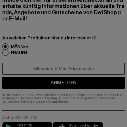
Melde dich hier für unseren Newsletter an und
erhalte künftig Informationen über aktuelle Tre
nds, Angebote und Gutscheine von DefShop p
er E-Mail!
An welchen Produkten bist du interessiert?
MÄNNER
FRAUEN
E-MAIL
ANMELDEN
Informationen dazu, wie DefShop mit Deinen Daten umgeht, findest Du
in unserer Datenschutzerklärung. Du kannst Dich jederzeit kostenfei
abmelden.
Datenschutzerklärung lesen.
Play market
App store