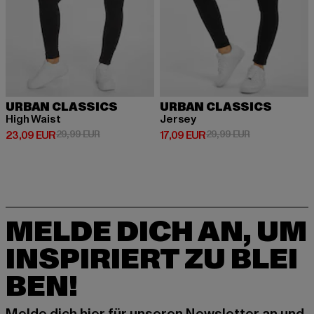
URBAN CLASSICS
URBAN CLASSICS
High Waist
Jersey
Derzeitiger Preis: 23,09 EUR
Aktionspreis: 29,99 EUR
Derzeitiger Preis: 17,09 EUR
Aktionspreis: 
23,09 EUR
29,99 EUR
17,09 EUR
29,99 EUR
MELDE DICH AN, UM
INSPIRIERT ZU BLEI
BEN!