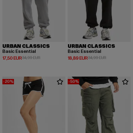
URBAN CLASSICS
URBAN CLASSICS
Basic Essential
Basic Essential
Derzeitiger Preis: 17,50 EUR
Aktionspreis: 34,99 EUR
Derzeitiger Preis: 18,89 EUR
Aktionspreis: 
17,50 EUR
34,99 EUR
18,89 EUR
34,99 EUR
-20%
-50%