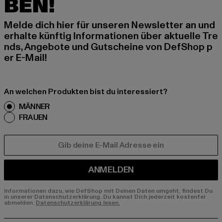
BEN!
Melde dich hier für unseren Newsletter an und
erhalte künftig Informationen über aktuelle Tre
nds, Angebote und Gutscheine von DefShop p
er E-Mail!
An welchen Produkten bist du interessiert?
MÄNNER
FRAUEN
E-MAIL
ANMELDEN
Informationen dazu, wie DefShop mit Deinen Daten umgeht, findest Du
in unserer Datenschutzerklärung. Du kannst Dich jederzeit kostenfei
abmelden.
Datenschutzerklärung lesen.