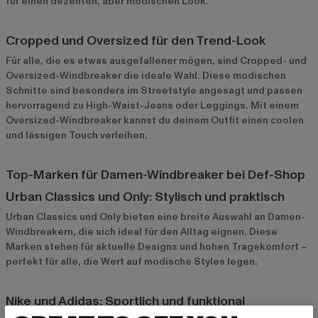
für einen dezenten, aber modischen Look.
Cropped und Oversized für den Trend-Look
Für alle, die es etwas ausgefallener mögen, sind Cropped- und
Oversized-Windbreaker die ideale Wahl. Diese modischen
Schnitte sind besonders im Streetstyle angesagt und passen
hervorragend zu High-Waist-Jeans oder Leggings. Mit einem
Oversized-Windbreaker kannst du deinem Outfit einen coolen
und lässigen Touch verleihen.
Top-Marken für Damen-Windbreaker bei Def-Shop
Urban Classics und Only: Stylisch und praktisch
Urban Classics
und
Only
bieten eine breite Auswahl an Damen-
Windbreakern, die sich ideal für den Alltag eignen. Diese
Marken stehen für aktuelle Designs und hohen Tragekomfort –
perfekt für alle, die Wert auf modische Styles legen.
Nike und Adidas: Sportlich und funktional