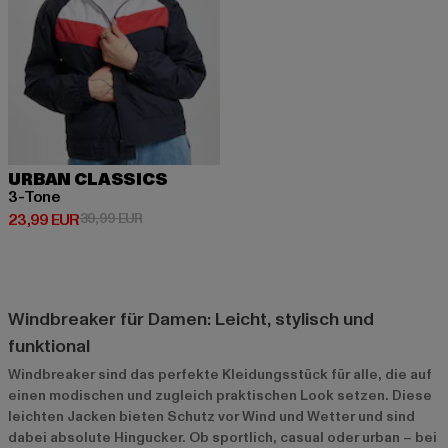
URBAN CLASSICS
3-Tone
Derzeitiger Preis: 23,99 EUR
Aktionspreis: 39,99 EUR
23,99 EUR
39,99 EUR
Windbreaker für Damen: Leicht, stylisch und
funktional
Windbreaker sind das perfekte Kleidungsstück für alle, die auf
einen modischen und zugleich praktischen Look setzen. Diese
leichten Jacken bieten Schutz vor Wind und Wetter und sind
dabei absolute Hingucker. Ob sportlich, casual oder urban – bei