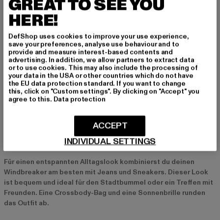
GREAT TO SEE YOU
Für sportliche Windbreaker sind
Adidas
und
Nike
die richtige
Wahl. Diese Marken bieten stylische Modelle, die
HERE!
Funktionalität und Mode vereinen und sich ideal für einen
aktiven Lifestyle eignen.
DefShop uses cookies to improve your use experience,
save your preferences, analyse use behaviour and to
provide and measure interest-based contents and
Def und Vero Moda: Qualität und Style
advertising. In addition, we allow partners to extract data
or to use cookies. This may also include the processing of
Def
und
Vero Moda
bieten hochwertige Windbreaker, die durch
your data in the USA or other countries which do not have
the EU data protection standard. If you want to change
Stil und Qualität überzeugen. Diese Marken kombinieren
this, click on "Custom settings". By clicking on "Accept" you
zeitlose Designs mit hochwertigen Materialien und sind ideal
agree to this.
Data protection
für alle, die auf Qualität und Vielseitigkeit setzen.
ACCEPT
Styling-Tipps für Damen-Windbreaker
INDIVIDUAL SETTINGS
Casual mit Jeans und Sneakers
Für einen entspannten Alltagslook kombinierst du deinen
Windbreaker am besten mit Jeans und Sneakers. Dieser Look
ist bequem und ideal für den Stadtbummel oder ein Treffen mit
Freunden. Eine Crossbody-Bag und eine Sonnenbrille runden
das Outfit ab.