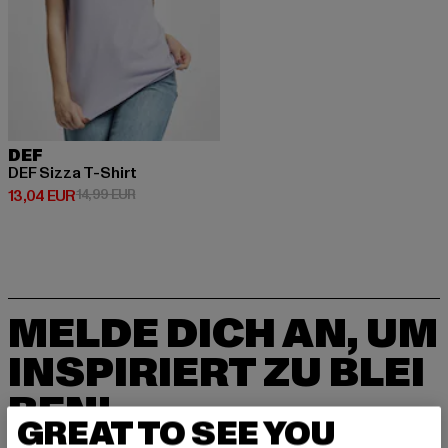
DEF
DEF Sizza T-Shirt
Derzeitiger Preis: 13,04 EUR
Aktionspreis: 14,99 EUR
13,04 EUR
14,99 EUR
MELDE DICH AN, UM
INSPIRIERT ZU BLEI
BEN!
GREAT TO SEE YOU