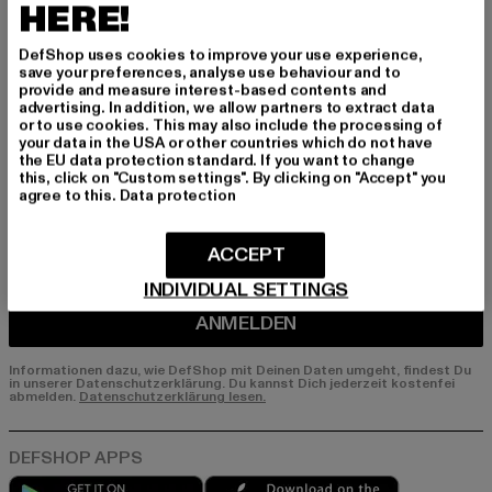
Melde dich hier für unseren Newsletter an und
HERE!
erhalte künftig Informationen über aktuelle Tre
nds, Angebote und Gutscheine von DefShop p
DefShop uses cookies to improve your use experience,
er E-Mail!
save your preferences, analyse use behaviour and to
provide and measure interest-based contents and
advertising. In addition, we allow partners to extract data
or to use cookies. This may also include the processing of
your data in the USA or other countries which do not have
An welchen Produkten bist du interessiert?
the EU data protection standard. If you want to change
this, click on "Custom settings". By clicking on "Accept" you
MÄNNER
agree to this.
Data protection
FRAUEN
ACCEPT
E-MAIL
INDIVIDUAL SETTINGS
ANMELDEN
Informationen dazu, wie DefShop mit Deinen Daten umgeht, findest Du
in unserer Datenschutzerklärung. Du kannst Dich jederzeit kostenfei
abmelden.
Datenschutzerklärung lesen.
Play market
App store