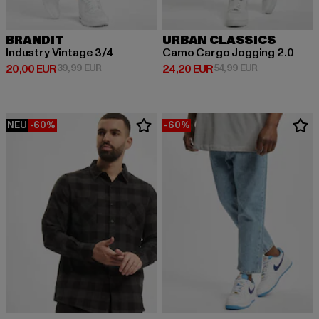
BRANDIT
URBAN CLASSICS
Industry Vintage 3/4
Camo Cargo Jogging 2.0
Derzeitiger Preis: 20,00 EUR
Aktionspreis: 39,99 EUR
Derzeitiger Preis: 24,20 EUR
Aktionspreis:
20,00 EUR
39,99 EUR
24,20 EUR
54,99 EUR
NEU
-60%
-60%