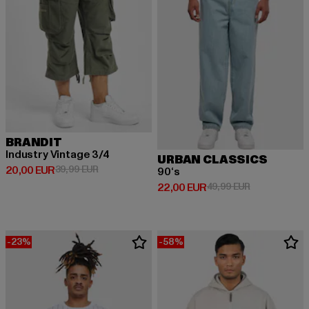
BRANDIT
Industry Vintage 3/4
URBAN CLASSICS
Derzeitiger Preis: 20,00 EUR
Aktionspreis: 39,99 EUR
20,00 EUR
39,99 EUR
90‘s
Derzeitiger Preis: 22,00 EUR
Aktionspreis:
22,00 EUR
49,99 EUR
-23%
-58%