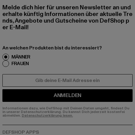
Melde dich hier für unseren Newsletter an und
erhalte künftig Informationen über aktuelle Tre
nds, Angebote und Gutscheine von DefShop p
er E-Mail!
An welchen Produkten bist du interessiert?
MÄNNER
FRAUEN
E-MAIL
ANMELDEN
Informationen dazu, wie DefShop mit Deinen Daten umgeht, findest Du
in unserer Datenschutzerklärung. Du kannst Dich jederzeit kostenfei
abmelden.
Datenschutzerklärung lesen.