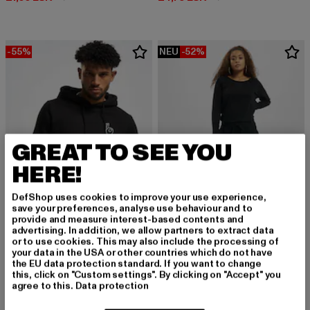
-55%
NEU
-52%
GREAT TO SEE YOU
HERE!
DefShop uses cookies to improve your use experience,
save your preferences, analyse use behaviour and to
provide and measure interest-based contents and
advertising. In addition, we allow partners to extract data
or to use cookies. This may also include the processing of
MISTER TEE
URBAN CLASSICS
your data in the USA or other countries which do not have
Easy Sign
Longsleeve Terry
the EU data protection standard. If you want to change
Derzeitiger Preis: 18,00 EUR
Aktionspreis: 39,99 EUR
Derzeitiger Preis: 24,00 EUR
Aktionspreis:
18,00 EUR
39,99 EUR
24,00 EUR
49,99 EUR
this, click on "Custom settings". By clicking on "Accept" you
agree to this.
Data protection