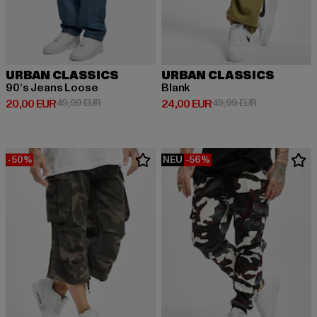
URBAN CLASSICS
URBAN CLASSICS
90‘s Jeans Loose
Blank
Derzeitiger Preis: 20,00 EUR
Aktionspreis: 49,99 EUR
Derzeitiger Preis: 24,00 EUR
Aktionspreis:
20,00 EUR
49,99 EUR
24,00 EUR
49,99 EUR
-50%
NEU
-56%