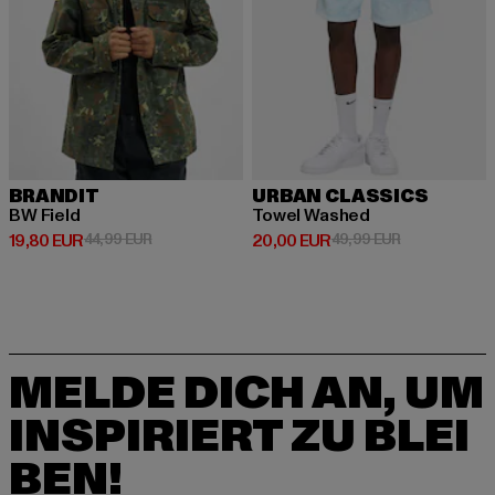
BRANDIT
URBAN CLASSICS
BW Field
Towel Washed
Derzeitiger Preis: 19,80 EUR
Aktionspreis: 44,99 EUR
Derzeitiger Preis: 20,00 EUR
Aktionspreis:
19,80 EUR
44,99 EUR
20,00 EUR
49,99 EUR
MELDE DICH AN, UM
INSPIRIERT ZU BLEI
BEN!