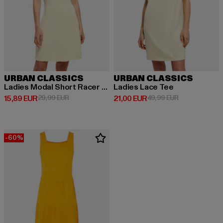
URBAN CLASSICS
URBAN CLASSICS
Ladies Modal Short Racer Back
Ladies Lace Tee
Derzeitiger Preis: 15,89 EUR
Aktionspreis: 29,99 EUR
Derzeitiger Preis: 21,00 EUR
Aktionspreis: 
15,89 EUR
29,99 EUR
21,00 EUR
49,99 EUR
-60%