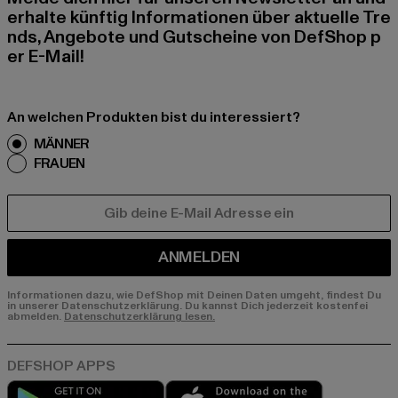
erhalte künftig Informationen über aktuelle Tre
nds, Angebote und Gutscheine von DefShop p
er E-Mail!
An welchen Produkten bist du interessiert?
MÄNNER
FRAUEN
E-MAIL
ANMELDEN
Informationen dazu, wie DefShop mit Deinen Daten umgeht, findest Du
in unserer Datenschutzerklärung. Du kannst Dich jederzeit kostenfei
abmelden.
Datenschutzerklärung lesen.
Play market
App store