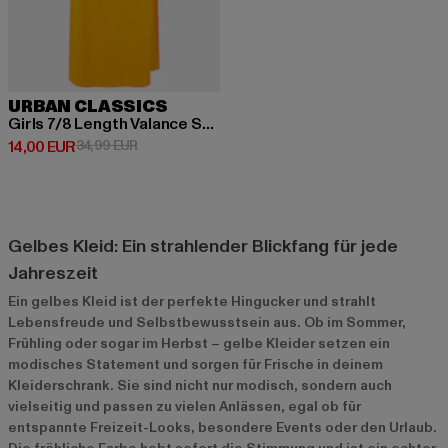
URBAN CLASSICS
Girls 7/8 Length Valance Summer Dress
Derzeitiger Preis: 14,00 EUR
Aktionspreis: 34,99 EUR
14,00 EUR
34,99 EUR
Gelbes Kleid: Ein strahlender Blickfang für jede
Jahreszeit
Ein gelbes Kleid ist der perfekte Hingucker und strahlt
Lebensfreude und Selbstbewusstsein aus. Ob im Sommer,
Frühling oder sogar im Herbst – gelbe Kleider setzen ein
modisches Statement und sorgen für Frische in deinem
Kleiderschrank. Sie sind nicht nur modisch, sondern auch
vielseitig und passen zu vielen Anlässen, egal ob für
entspannte Freizeit-Looks, besondere Events oder den Urlaub.