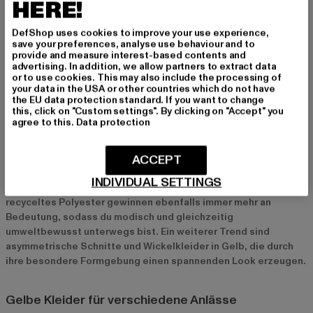
HERE!
Handtasche und dezenten Accessoires aufwerten. Goldene
Schmuckstücke harmonieren besonders gut mit Gelb und
DefShop uses cookies to improve your use experience,
verleihen deinem Outfit einen luxuriösen Touch. Auch
save your preferences, analyse use behaviour and to
provide and measure interest-based contents and
Accessoires wie Sonnenbrillen oder Hüte in neutralen Farben
advertising. In addition, we allow partners to extract data
passen perfekt zu gelben Kleidern und runden dein Outfit ab.
or to use cookies. This may also include the processing of
your data in the USA or other countries which do not have
the EU data protection standard. If you want to change
Aktuelle Trends bei gelben Kleidern
this, click on "Custom settings". By clicking on "Accept" you
agree to this.
Data protection
In der Modesaison 2024 sind besonders sanfte
Pastellgelbtöne sowie kräftige Senfgelb-Nuancen im Trend.
ACCEPT
Maxikleider mit floralen Mustern oder Rüschen-Details sind
besonders angesagt und bringen eine romantische Note in dein
INDIVIDUAL SETTINGS
Outfit. Nachhaltige Materialien wie Bio-Baumwolle oder
recyceltes Polyester gewinnen ebenfalls immer mehr an
Bedeutung, sodass du modisch und gleichzeitig
umweltbewusst unterwegs bist. Ein weiterer Trend sind
asymmetrische Schnitte und Wickelkleider in Gelb, die durch
ihre besondere Formgebung einen spannenden Look erzeugen.
Gelbe Kleider für verschiedene Anlässe