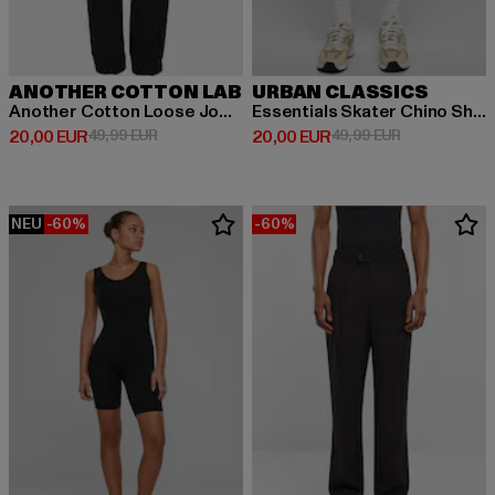
ANOTHER COTTON LAB
URBAN CLASSICS
Another Cotton Loose Jogger
Essentials Skater Chino Shorts
Derzeitiger Preis: 20,00 EUR
Aktionspreis: 49,99 EUR
Derzeitiger Preis: 20,00 EUR
Aktionspreis:
20,00 EUR
49,99 EUR
20,00 EUR
49,99 EUR
NEU
-60%
-60%