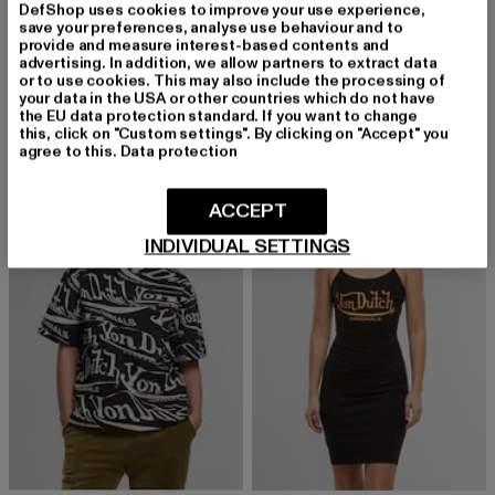
DefShop uses cookies to improve your use experience,
save your preferences, analyse use behaviour and to
MERCHCODE
VON DUTCH
provide and measure interest-based contents and
DIO - Classic logo Sweat Crewneck
AVERY
advertising. In addition, we allow partners to extract data
Derzeitiger Preis: 22,00 EUR
Aktionspreis: 54,99 EUR
Derzeitiger Preis: 24,00 EUR
Aktionspreis:
or to use cookies. This may also include the processing of
22,00 EUR
54,99 EUR
24,00 EUR
59,99 EUR
your data in the USA or other countries which do not have
the EU data protection standard. If you want to change
this, click on "Custom settings". By clicking on "Accept" you
agree to this.
Data protection
-60%
-60%
ACCEPT
INDIVIDUAL SETTINGS