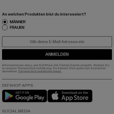
An welchen Produkten bist du interessiert?
MÄNNER
FRAUEN
E-MAIL
ANMELDEN
Informationen dazu, wie DefShop mit Deinen Daten umgeht, findest Du
in unserer Datenschutzerklärung. Du kannst Dich jederzeit kostenfei
abmelden.
Datenschutzerklärung lesen.
Play market
App store