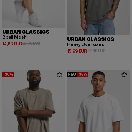
URBAN CLASSICS
Bball Mesh
URBAN CLASSICS
Derzeitiger Preis: 14,83 EUR
Aktionspreis: 27,99 EUR
14,83 EUR
27,99 EUR
Heavy Oversized
Derzeitiger Preis: 15,99 EUR
Aktionspreis: 
15,99 EUR
22,99 EUR
-30%
NEU
-35%