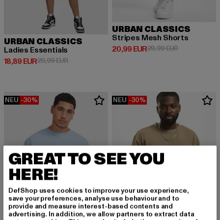
URBAN CLASSICS
Stripes Mesh Shorts
URBAN CLASSICS
Derzeitiger Preis: 20,99 EUR
Aktionspreis:
20,99 EUR
29,99 EUR
Ladies Essentials
Derzeitiger Preis: 18,89 EUR
Aktionspreis: 29,99 EUR
18,89 EUR
29,99 EUR
NEU
-30%
NEU
-30%
GREAT TO SEE YOU
HERE!
DefShop uses cookies to improve your use experience,
save your preferences, analyse use behaviour and to
provide and measure interest-based contents and
advertising. In addition, we allow partners to extract data