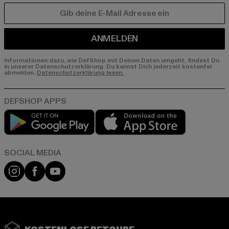
E-MAIL
ANMELDEN
Informationen dazu, wie DefShop mit Deinen Daten umgeht, findest Du
in unserer Datenschutzerklärung. Du kannst Dich jederzeit kostenfei
abmelden.
Datenschutzerklärung lesen.
Play market
App store
Instagram
Facebook
YouTube