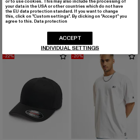
or to use cookies. This may also include the processing of
your data in the USA or other countries which do not have
URBAN CLASSICS
the EU data protection standard. If you want to change
Heavy Oversized
this, click on "Custom settings". By clicking on "Accept" you
URBAN CLASSICS
agree to this.
Data protection
Derzeitiger Preis: 15,99 EUR
Aktionspreis: 
15,99 EUR
22,99 EUR
Heavy Oversized
Derzeitiger Preis: 15,99 EUR
Aktionspreis: 22,99 EUR
15,99 EUR
22,99 EUR
ACCEPT
INDIVIDUAL SETTINGS
-22%
-20%