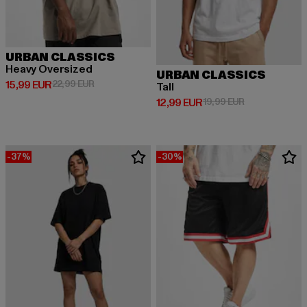
URBAN CLASSICS
Heavy Oversized
URBAN CLASSICS
Derzeitiger Preis: 15,99 EUR
Aktionspreis: 22,99 EUR
15,99 EUR
22,99 EUR
Tall
Derzeitiger Preis: 12,99 EUR
Aktionspreis: 
12,99 EUR
19,99 EUR
-37%
-30%