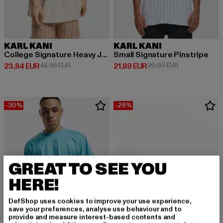
KARL KANI
KARL KANI
College Signature Heavy Jersey
Small Signature Pinstripe
Derzeitiger Preis: 23,84 EUR
Aktionspreis: 44,99 EUR
Derzeitiger Preis: 21,89 EUR
Aktionspreis: 
23,84 EUR
44,99 EUR
21,89 EUR
29,99 EUR
-30%
-28%
GREAT TO SEE YOU
HERE!
DefShop uses cookies to improve your use experience,
save your preferences, analyse use behaviour and to
provide and measure interest-based contents and