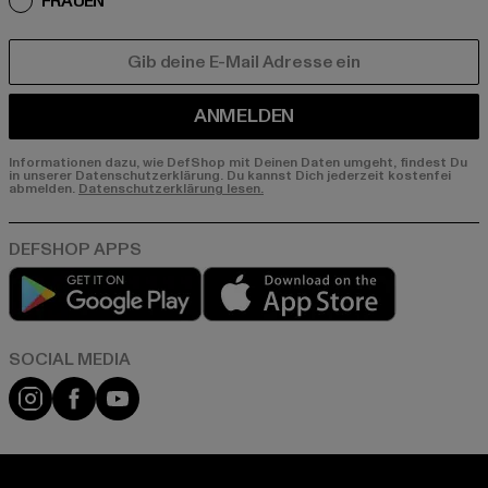
FRAUEN
E-MAIL
ANMELDEN
Informationen dazu, wie DefShop mit Deinen Daten umgeht, findest Du
in unserer Datenschutzerklärung. Du kannst Dich jederzeit kostenfei
abmelden.
Datenschutzerklärung lesen.
Play market
App store
Instagram
Facebook
YouTube