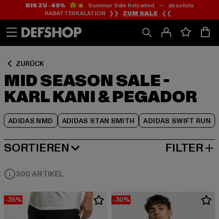
BIS ZU -65%
😲💥 Summer Sale Reloaded — absolute
Zum
Zum
Zum
RABATTESKALATION ❯❯
ZUM SALE
❮❮
Inhalt
Fußzeile
Produktraster
springen
springen
springen
ZURÜCK
MID SEASON SALE -
KARL KANI & PEGADOR
ADIDAS NMD
ADIDAS STAN SMITH
ADIDAS SWIFT RUN
SORTIEREN
FILTER
BELIEBTESTE
300 ARTIKEL
-35%
-30%