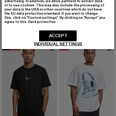
advertising. In addition, we allow partners to extract data
or to use cookies. This may also include the processing of
your data in the USA or other countries which do not have
KARL KANI
the EU data protection standard. If you want to change
KM-TE011-090-19 Small Signature Essential Tee
KARL KANI
this, click on "Custom settings". By clicking on "Accept" you
Derzeitiger Preis: 20,99 EUR
Aktionspreis: 29,99 EUR
20,99 EUR
29,99 EUR
Signature
agree to this.
Data protection
Derzeitiger Preis: 17,99 EUR
Aktionspreis: 
17,99 EUR
24,99 EUR
ACCEPT
INDIVIDUAL SETTINGS
NEU
-43%
-45%