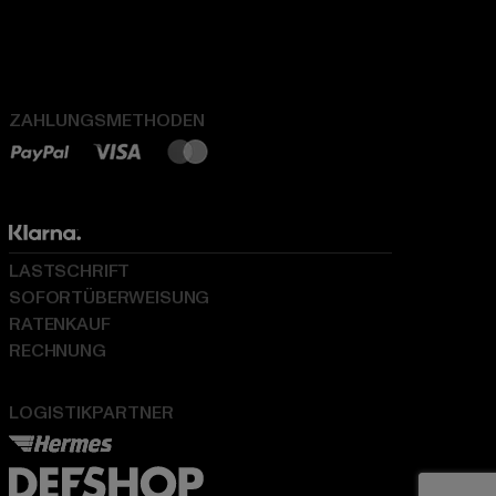
ZAHLUNGSMETHODEN
LASTSCHRIFT
SOFORTÜBERWEISUNG
RATENKAUF
RECHNUNG
LOGISTIKPARTNER