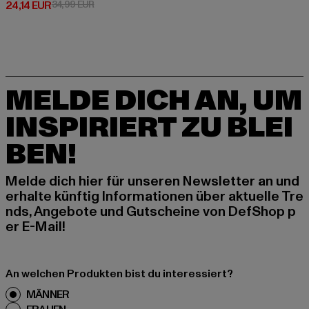
Derzeitiger Preis: 24,14 EUR
Aktionspreis: 34,99 EUR
24,14 EUR
34,99 EUR
MELDE DICH AN, UM
INSPIRIERT ZU BLEI
BEN!
Melde dich hier für unseren Newsletter an und
erhalte künftig Informationen über aktuelle Tre
nds, Angebote und Gutscheine von DefShop p
er E-Mail!
An welchen Produkten bist du interessiert?
MÄNNER