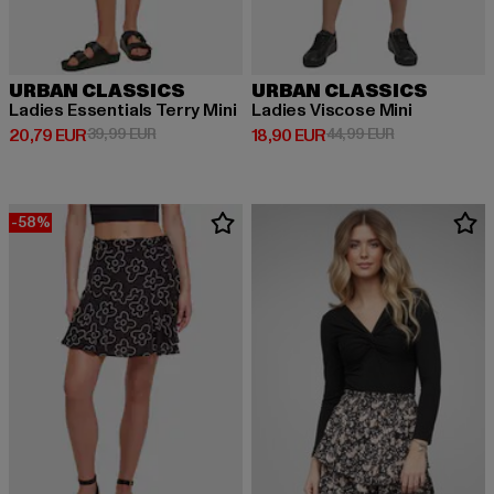
URBAN CLASSICS
URBAN CLASSICS
Ladies Essentials Terry Mini
Ladies Viscose Mini
Derzeitiger Preis: 20,79 EUR
Aktionspreis: 39,99 EUR
Derzeitiger Preis: 18,90 EUR
Aktionspreis: 
20,79 EUR
39,99 EUR
18,90 EUR
44,99 EUR
-58%