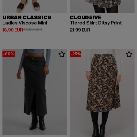
URBAN CLASSICS
CLOUD5IVE
Ladies Viscose Mini
Tiered Skirt Ditsy Print
Derzeitiger Preis: 18,90 EUR
Aktionspreis: 44,99 EUR
Derzeitiger Preis: 21,99 EUR
18,90 EUR
44,99 EUR
21,99 EUR
-60%
-25%