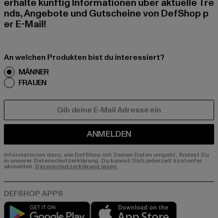
erhalte künftig Informationen über aktuelle Tre
nds, Angebote und Gutscheine von DefShop p
er E-Mail!
An welchen Produkten bist du interessiert?
MÄNNER
FRAUEN
E-MAIL
ANMELDEN
Informationen dazu, wie DefShop mit Deinen Daten umgeht, findest Du
in unserer Datenschutzerklärung. Du kannst Dich jederzeit kostenfei
abmelden.
Datenschutzerklärung lesen.
Play market
App store