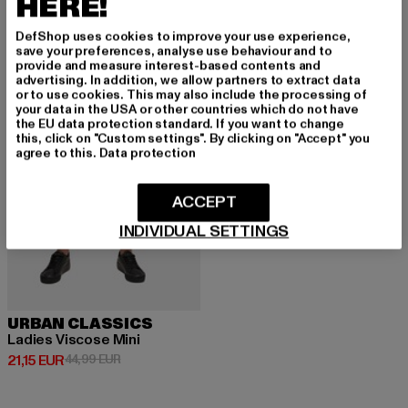
HERE!
DefShop uses cookies to improve your use experience,
-53%
save your preferences, analyse use behaviour and to
provide and measure interest-based contents and
advertising. In addition, we allow partners to extract data
or to use cookies. This may also include the processing of
your data in the USA or other countries which do not have
the EU data protection standard. If you want to change
this, click on "Custom settings". By clicking on "Accept" you
agree to this.
Data protection
ACCEPT
INDIVIDUAL SETTINGS
URBAN CLASSICS
Ladies Viscose Mini
Derzeitiger Preis: 21,15 EUR
Aktionspreis: 44,99 EUR
21,15 EUR
44,99 EUR