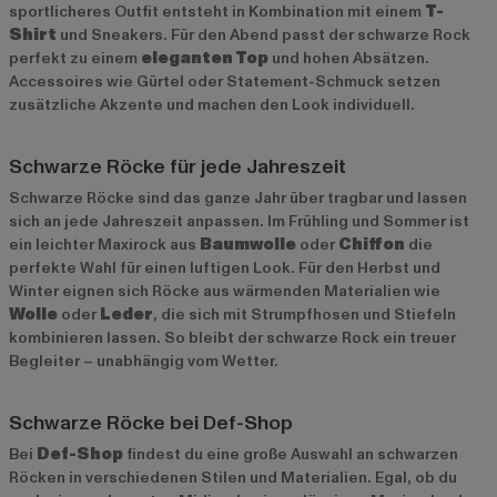
sportlicheres Outfit entsteht in Kombination mit einem
T-
Shirt
und Sneakers. Für den Abend passt der schwarze Rock
perfekt zu einem
eleganten Top
und hohen Absätzen.
Accessoires wie Gürtel oder Statement-Schmuck setzen
zusätzliche Akzente und machen den Look individuell.
Schwarze Röcke für jede Jahreszeit
Schwarze Röcke sind das ganze Jahr über tragbar und lassen
sich an jede Jahreszeit anpassen. Im Frühling und Sommer ist
ein leichter Maxirock aus
Baumwolle
oder
Chiffon
die
perfekte Wahl für einen luftigen Look. Für den Herbst und
Winter eignen sich Röcke aus wärmenden Materialien wie
Wolle
oder
Leder
, die sich mit Strumpfhosen und Stiefeln
kombinieren lassen. So bleibt der schwarze Rock ein treuer
Begleiter – unabhängig vom Wetter.
Schwarze Röcke bei Def-Shop
Bei
Def-Shop
findest du eine große Auswahl an schwarzen
Röcken in verschiedenen Stilen und Materialien. Egal, ob du