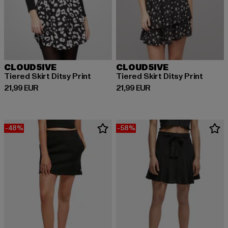
CLOUD5IVE
CLOUD5IVE
Tiered Skirt Ditsy Print
Tiered Skirt Ditsy Print
Derzeitiger Preis: 21,99 EUR
Derzeitiger Preis: 21,99 EUR
21,99 EUR
21,99 EUR
-48%
-58%