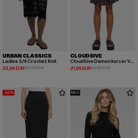
URBAN CLASSICS
CLOUD5IVE
Ladies 3/4 Crochet Knit
Cloud5ive Damen kurzer Volantrock mit breiten Bund Blumen Print
Derzeitiger Preis: 23,99 EUR
Aktionspreis: 39,99 EUR
Derzeitiger Preis: 21,99 EUR
Aktionspreis: 
23,99 EUR
39,99 EUR
21,99 EUR
24,99 EUR
-50%
NEU