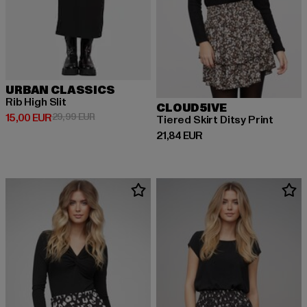
URBAN CLASSICS
Rib High Slit
CLOUD5IVE
Derzeitiger Preis: 15,00 EUR
Aktionspreis: 29,99 EUR
15,00 EUR
29,99 EUR
Tiered Skirt Ditsy Print
Derzeitiger Preis: 21,84 EUR
21,84 EUR