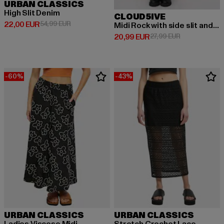
URBAN CLASSICS
High Slit Denim
CLOUD5IVE
Derzeitiger Preis: 22,00 EUR
Aktionspreis: 54,99 EUR
22,00 EUR
54,99 EUR
Midi Rock with side slit and flower print
Derzeitiger Preis: 20,99 EUR
Aktionspreis: 
20,99 EUR
27,99 EUR
-60%
-43%
URBAN CLASSICS
URBAN CLASSICS